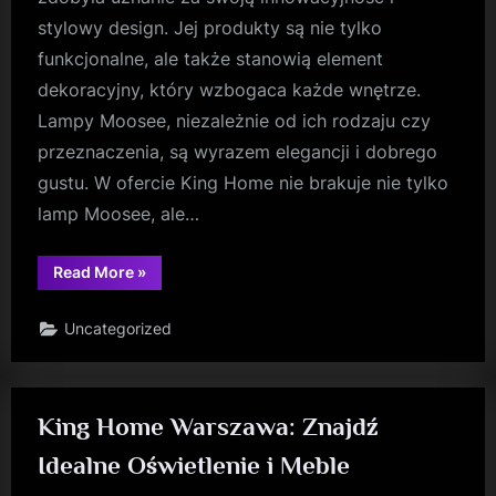
stylowy design. Jej produkty są nie tylko
funkcjonalne, ale także stanowią element
dekoracyjny, który wzbogaca każde wnętrze.
Lampy Moosee, niezależnie od ich rodzaju czy
przeznaczenia, są wyrazem elegancji i dobrego
gustu. W ofercie King Home nie brakuje nie tylko
lamp Moosee, ale…
“King
Read More
»
Home
Meble:
Doskonałe
Uncategorized
Uzupełnienie
dla
Twojego
Oświetlenia”
King Home Warszawa: Znajdź
Idealne Oświetlenie i Meble