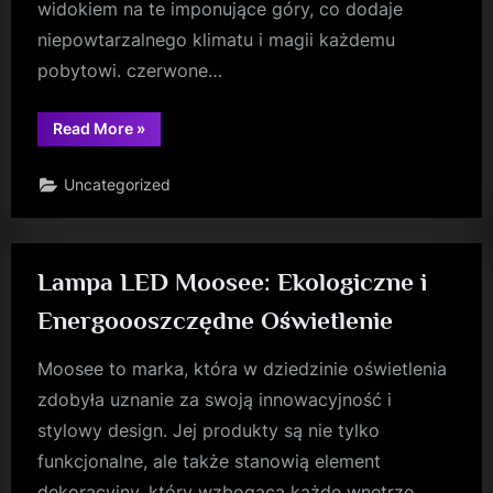
widokiem na te imponujące góry, co dodaje
niepowtarzalnego klimatu i magii każdemu
pobytowi. czerwone…
“Domek
Read More
»
w
Zakopanem:
Kameralny
Uncategorized
Wypoczynek
wśród
Górskich
Szczytów”
Lampa LED Moosee: Ekologiczne i
Energoooszczędne Oświetlenie
Moosee to marka, która w dziedzinie oświetlenia
zdobyła uznanie za swoją innowacyjność i
stylowy design. Jej produkty są nie tylko
funkcjonalne, ale także stanowią element
dekoracyjny, który wzbogaca każde wnętrze.