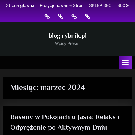
Skip
Strona główna
Pozycjonowanie Stron
SKLEP SEO
BLOG
to
Strona
Pozycjonowanie
SKLEP
BLOG
content
główna
Stron
SEO
blog.rybnik.pl
Wpisy Presell
Miesiąc:
marzec 2024
Baseny w Pokojach u Jasia: Relaks i
Odprężenie po Aktywnym Dniu