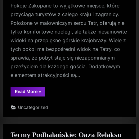
Pokoje Zakopane to wyjątkowe miejsce, które
przyciąga turystów z całego kraju i zagranicy.
Położone w malowniczym sercu Tatr, oferują nie
tylko komfortowe noclegi, ale także niesamowite
widoki na przepiękne górskie krajobrazy. Wiele z
tych pokoi ma bezpośredni widok na Tatry, co
sprawia, że pobyt staje się niezapomnianym
przeżyciem dla każdego gościa. Dodatkowym
elementem atrakcyjności są…
“Baseny
Read More
»
w
Pokojach
u
Uncategorized
Jasia:
Relaks
i
Odprężenie
po
Aktywnym
Termy Podhalańskie: Oaza Relaksu
Dniu”