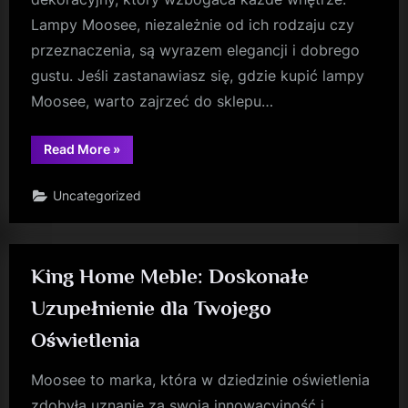
Lampy Moosee, niezależnie od ich rodzaju czy
przeznaczenia, są wyrazem elegancji i dobrego
gustu. Jeśli zastanawiasz się, gdzie kupić lampy
Moosee, warto zajrzeć do sklepu…
“Lampa
Read More
»
LED
Moosee:
Ekologiczne
Uncategorized
i
Energoooszczędne
Oświetlenie”
King Home Meble: Doskonałe
Uzupełnienie dla Twojego
Oświetlenia
Moosee to marka, która w dziedzinie oświetlenia
zdobyła uznanie za swoją innowacyjność i