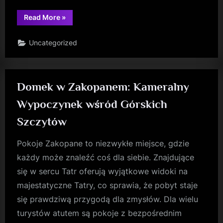
“Termy
Read More
»
Podhalańskie:
Oaza
Relaksu
Uncategorized
w
Malowniczym
Zakątku”
Domek w Zakopanem: Kameralny
Wypoczynek wśród Górskich
Szczytów
Pokoje Zakopane to niezwykłe miejsce, gdzie
każdy może znaleźć coś dla siebie. Znajdujące
się w sercu Tatr oferują wyjątkowe widoki na
majestatyczne Tatry, co sprawia, że pobyt staje
się prawdziwą przygodą dla zmysłów. Dla wielu
turystów atutem są pokoje z bezpośrednim