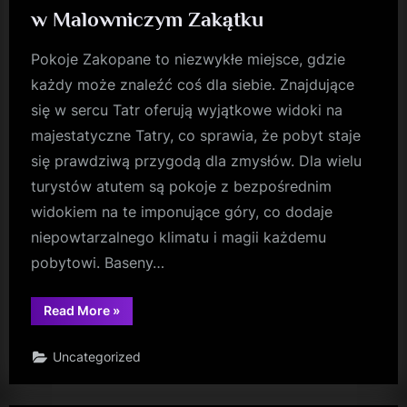
w Malowniczym Zakątku
Pokoje Zakopane to niezwykłe miejsce, gdzie
każdy może znaleźć coś dla siebie. Znajdujące
się w sercu Tatr oferują wyjątkowe widoki na
majestatyczne Tatry, co sprawia, że pobyt staje
się prawdziwą przygodą dla zmysłów. Dla wielu
turystów atutem są pokoje z bezpośrednim
widokiem na te imponujące góry, co dodaje
niepowtarzalnego klimatu i magii każdemu
pobytowi. Baseny…
“Termy
Read More
»
Podhalańskie:
Oaza
Relaksu
Uncategorized
w
Malowniczym
Zakątku”