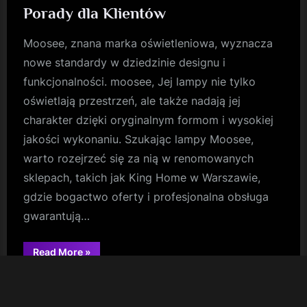
Porady dla Klientów
Moosee, znana marka oświetleniowa, wyznacza
nowe standardy w dziedzinie designu i
funkcjonalności. moosee, Jej lampy nie tylko
oświetlają przestrzeń, ale także nadają jej
charakter dzięki oryginalnym formom i wysokiej
jakości wykonaniu. Szukając lampy Moosee,
warto rozejrzeć się za nią w renomowanych
sklepach, takich jak King Home w Warszawie,
gdzie bogactwo oferty i profesjonalna obsługa
gwarantują…
“Kupno
Read More
»
Lampy
Moosee:
Wskazówki
Uncategorized
i
Porady