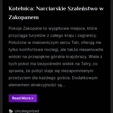
Kotelnica: Narciarskie Szaleństwo w
Zakopanem
Pokoje Zakopane to wyjątkowe miejsce, które
przyciąga turystów z całego kraju i zagranicy.
Położone w malowniczym sercu Tatr, oferują nie
tylko komfortowe noclegi, ale także niesamowite
widoki na przepiękne górskie krajobrazy. Wiele z
tych pokoi ma bezpośredni widok na Tatry, co
sprawia, że pobyt staje się niezapomnianym
przeżyciem dla każdego gościa. Dodatkowym
elementem atrakcyjności są…
“Kotelnica:
Read More
»
Narciarskie
Szaleństwo
w
Uncategorized
Zakopanem”