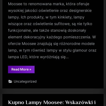
Moosee to renomowana marka, która oferuje
wysokiej jakości oświetlenie oraz designerskie
lampy. Ich produkty, w tym kinkiety, lampy
wiszące oraz oświetlenie sufitowe, są nie tylko
funkcjonalne, ale także stanowią doskonały
element dekoracyjny każdego pomieszczenia. W
ofercie Moosee znajdują się różnorodne modele
lamp, w tym również lampy w stylu glamour oraz
lampa LED, które wyróżniają się…
“King
Read More
»
Home
Warszawa:
Znajdź
Uncategorized
Idealne
Oświetlenie
i
Meble”
Kupno Lampy Moosee: Wskazówki i