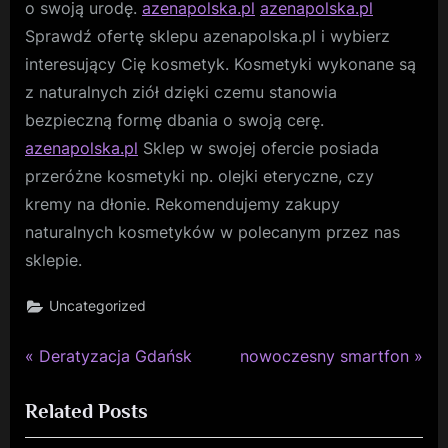
o swoją urodę.
azenapolska.pl
azenapolska.pl
Sprawdź ofertę sklepu azenapolska.pl i wybierz
interesujący Cię kosmetyk. Kosmetyki wykonane są
z naturalnych ziół dzięki czemu stanowia
bezpieczną formę dbania o swoją cerę.
azenapolska.pl
Sklep w swojej ofercie posiada
przeróżne kosmetyki np. olejki eteryczne, czy
kremy na dłonie. Rekomendujemy zakupy
naturalnych kosmetyków w polecanym przez nas
sklepie.
Uncategorized
P
N
Nawigacja
Deratyzacja Gdańsk
nowoczesny smartfon
r
e
wpisu
Related Posts
e
x
v
t