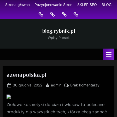
Skip
Strona główna
Pozycjonowanie Stron
SKLEP SEO
BLOG
to
Strona
Pozycjonowanie
SKLEP
BLOG
content
główna
Stron
SEO
blog.rybnik.pl
Wpisy Presell
azenapolska.pl
Posted
By
do
30 grudnia, 2022
admin
Brak komentarzy
on
azenapols
Ziołowe kosmetyki do ciała i włosów to polecane
produkty dla wszystkich tych, którzy chcą zadbać