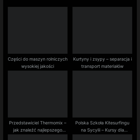
i
P
o
o
u
s
s
t
P
:
o
s
Części do maszyn rolniczych
Kurtyny i zsypy – separacja i
wysokiej jakości
transport materiałów
t
:
Przedstawiciel Thermomix –
Polska Szkoła Kitesurfingu
jak znaleźć najlepszego
na Sycylii – Kursy dla
doradcę?
Każdego z KiteTherapy