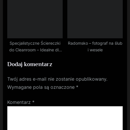
Specjalistyczne Ściereczki
Radomsko – fotograf na ślub
do Cleanroom – Idealne dla
i wesele
Branży Farmaceutycznej i
Dodaj komentarz
Elektroniki
Twój adres e-mail nie zostanie opublikowany.
Wymagane pola są oznaczone
*
Komentarz
*