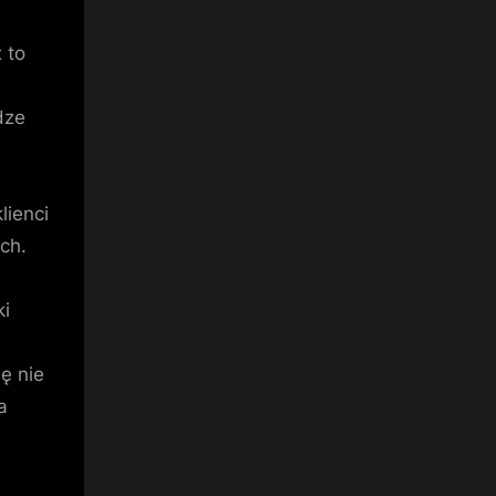
 to
dze
lienci
ch.
ki
ę nie
a