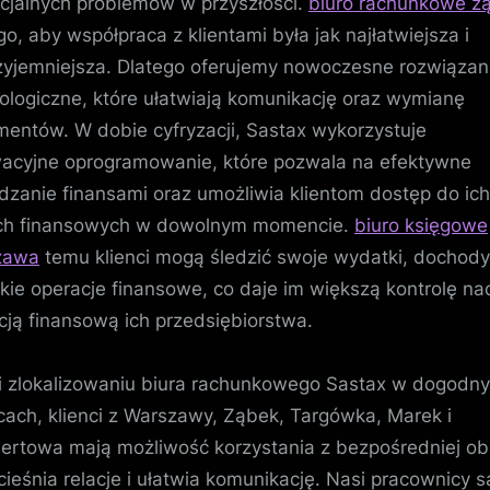
cjalnych problemów w przyszłości.
biuro rachunkowe zą
go, aby współpraca z klientami była jak najłatwiejsza i
zyjemniejsza. Dlatego oferujemy nowoczesne rozwiązan
ologiczne, które ułatwiają komunikację oraz wymianę
entów. W dobie cyfryzacji, Sastax wykorzystuje
acyjne oprogramowanie, które pozwala na efektywne
dzanie finansami oraz umożliwia klientom dostęp do ich
ch finansowych w dowolnym momencie.
biuro księgowe
zawa
temu klienci mogą śledzić swoje wydatki, dochody
kie operacje finansowe, co daje im większą kontrolę na
cją finansową ich przedsiębiorstwa.
i zlokalizowaniu biura rachunkowego Sastax w dogodn
cach, klienci z Warszawy, Ząbek, Targówka, Marek i
rtowa mają możliwość korzystania z bezpośredniej obs
cieśnia relacje i ułatwia komunikację. Nasi pracownicy s