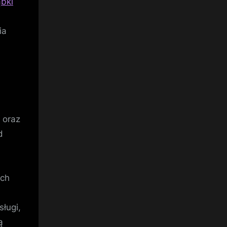
bki
ia
 oraz
d
ych
ługi,
ą