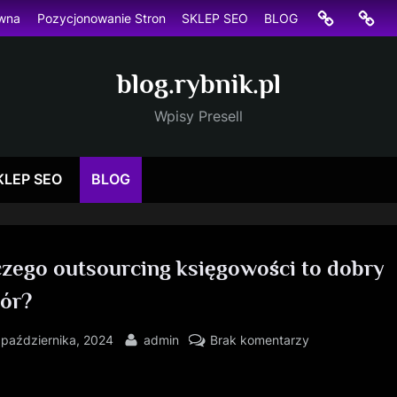
Strona
Pozyc
ówna
Pozycjonowanie Stron
SKLEP SEO
BLOG
główna
Stron
blog.rybnik.pl
Wpisy Presell
KLEP SEO
BLOG
czego outsourcing księgowości to dobry
ór?
sted
By
do
 października, 2024
admin
Brak komentarzy
Dlaczego
outsourcing