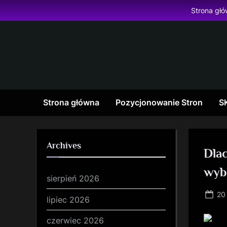
Skip
Strona gł
to
content
Strona główna
Pozycjonowanie Stron
S
Archives
Dla
wyb
sierpień 2026
Po
20
lipiec 2026
on
czerwiec 2026