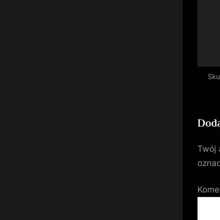
Sku
Doda
Twój 
ozna
Kome