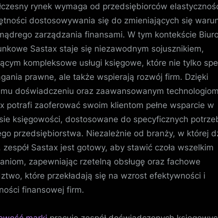
księgowości
czesny rynek wymaga od przedsiębiorców elastycznośc
to
ętności dostosowywania się do zmieniających się war
dobry
mądrego zarządzania finansami. W tym kontekście Biur
wybór?
nkowe Sastax staje się niezawodnym sojusznikiem,
jącym kompleksowe usługi księgowe, które nie tylko spe
ania prawne, ale także wspierają rozwój firm. Dzięki
emu doświadczeniu oraz zaawansowanym technologiom
x potrafi zaoferować swoim klientom pełne wsparcie w
sie księgowości, dostosowane do specyficznych potrze
go przedsiębiorstwa. Niezależnie od branży, w której d
t, zespół Sastax jest gotowy, aby stawić czoła wszelkim
niom, zapewniając rzetelną obsługę oraz fachowe
ztwo, które przekładają się na wzrost efektywności i
lności finansowej firm.
owość marki
pracuje zespół doświadczonych księgowyc