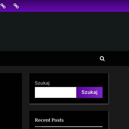
jonowanie
SKLEP
BLOG
SEO
Toggle
search
form
Szukaj
Szukaj
Recent Posts