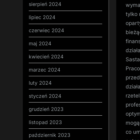
sierpień 2024
wymag
tylko
lipiec 2024
opart
czerwiec 2024
bieżą
finan
maj 2024
dział
kwiecień 2024
Sasta
Praco
marzec 2024
przed
luty 2024
dział
rzete
styczeń 2024
profe
grudzień 2023
optym
listopad 2023
mogą 
co um
październik 2023