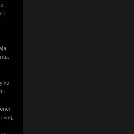
ie
cji
ają
nta.
ylko
 do
ienci
sowej,