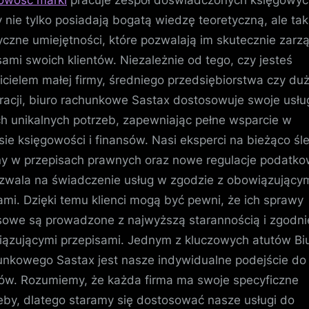
y nie tylko posiadają bogatą wiedzę teoretyczną, ale ta
yczne umiejętności, które pozwalają im skutecznie zarz
sami swoich klientów. Niezależnie od tego, czy jesteś
icielem małej firmy, średniego przedsiębiorstwa czy duż
racji, biuro rachunkowe Sastax dostosowuje swoje usłu
h unikalnych potrzeb, zapewniając pełne wsparcie w
sie księgowości i finansów. Nasi eksperci na bieżąco śl
y w przepisach prawnych oraz nowe regulacje podatko
zwala na świadczenie usług w zgodzie z obowiązujący
mi. Dzięki temu klienci mogą być pewni, że ich sprawy
sowe są prowadzone z najwyższą starannością i zgodni
ązującymi przepisami. Jednym z kluczowych atutów Bi
nkowego Sastax jest nasze indywidualne podejście do
tów. Rozumiemy, że każda firma ma swoje specyficzne
eby, dlatego staramy się dostosować nasze usługi do