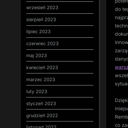
poten
wrzesień 2023
do te
najpr
sierpień 2023
techn
lipiec 2023
dokum
innow
czerwiec 2023
zarzą
maj 2023
dany
wars
kwiecień 2023
wszel
marzec 2023
sytua
luty 2023
Dzięk
styczeń 2023
miejs
grudzień 2022
Rembe
co za
listopad 2022