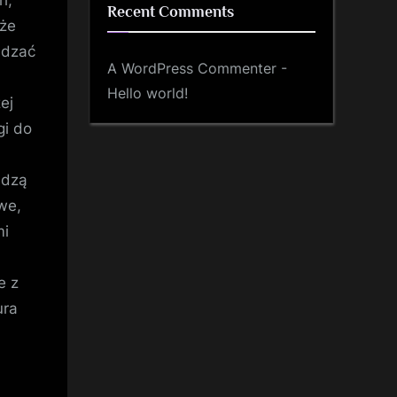
Recent Comments
kże
ądzać
A WordPress Commenter
-
Hello world!
ej
gi do
edzą
we,
mi
e z
ura