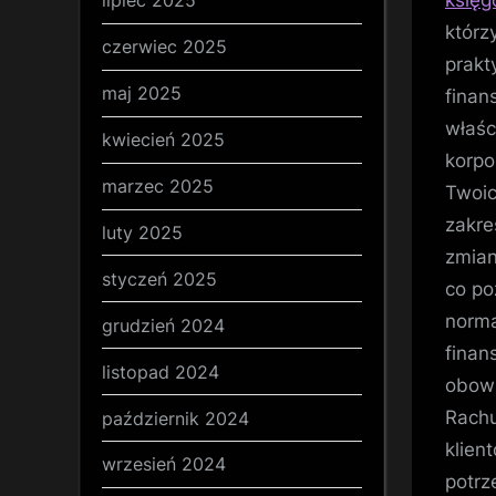
lipiec 2025
którz
czerwiec 2025
prakt
maj 2025
finan
właśc
kwiecień 2025
korpo
marzec 2025
Twoic
zakre
luty 2025
zmian
styczeń 2025
co po
norma
grudzień 2024
finan
listopad 2024
obowi
Rachu
październik 2024
klien
wrzesień 2024
potrz