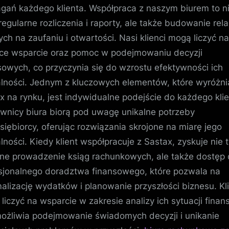
ań każdego klienta. Współpraca z naszym biurem to n
 regularne rozliczenia i raporty, ale także budowanie rela
ych na zaufaniu i otwartości. Nasi klienci mogą liczyć na
ce wsparcie oraz pomoc w podejmowaniu decyzji
sowych, co przyczynia się do wzrostu efektywności ich
alności. Jednym z kluczowych elementów, które wyróżni
x na rynku, jest indywidualne podejście do każdego klie
wnicy biura biorą pod uwagę unikalne potrzeby
siębiorcy, oferując rozwiązania skrojone na miarę jego
alności. Kiedy klient współpracuje z Sastax, zyskuje nie t
lne prowadzenie ksiąg rachunkowych, ale także dostęp
sjonalnego doradztwa finansowego, które pozwala na
alizację wydatków i planowanie przyszłości biznesu. Kl
liczyć na wsparcie w zakresie analizy ich sytuacji finan
ożliwia podejmowanie świadomych decyzji i unikanie