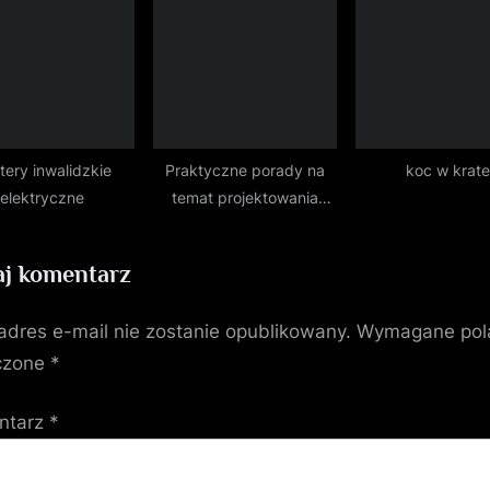
tery inwalidzkie
Praktyczne porady na
koc w krat
elektryczne
temat projektowania
kostki brukowej
j komentarz
adres e-mail nie zostanie opublikowany.
Wymagane pol
czone
*
ntarz
*