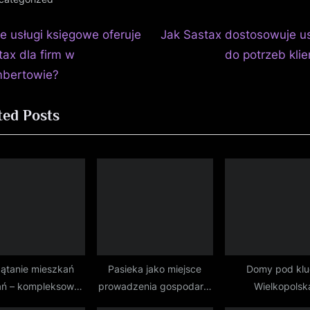
N
igacja
ie usługi księgowe oferuje
Jak Sastax dostosowuje us
e
tax dla firm w
do potrzeb klie
isu
x
bertowie?
t
ted Posts
P
o
s
t
:
ątanie mieszkań
Pasieka jako miejsce
Domy pod klu
ń – kompleksowa
prowadzenia gospodarki
Wielkopolsk
obsługa
pszczelarskiej