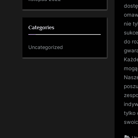
dostę
omawi
nie t
Categories
sukce
do ro
Uncategorized
gwara
Każde
mogą 
Nasze
poszu
zespo
indyw
tylko
swoic
Un