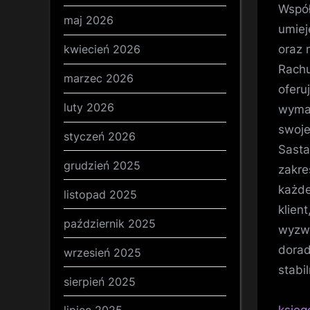
Współ
maj 2026
umiej
oraz 
kwiecień 2026
Rachu
marzec 2026
oferu
luty 2026
wymag
swoj
styczeń 2026
Sasta
grudzień 2025
zakre
każde
listopad 2025
klien
październik 2025
wyzwa
dorad
wrzesień 2025
stabi
sierpień 2025
księg