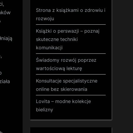
i,
Strona z książkami o zdrowiu i
unków
rozwoju
o
Książki o perswazji – poznaj
łniają
skuteczne techniki
komunikacji
,
Świadomy rozwój poprzez
wartościową lekturę
b
Konsultacje specjalistyczne
ziała
online bez skierowania
Lovita – modne kolekcje
bielizny
h,