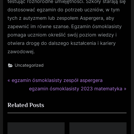
testując różnorodne umiejętności. Szkoły starają się
dostosować egzamin do potrzeb uczniów, w tym
tych z autyzmem lub zespołem Aspergera, aby
zapewnić im równe szanse. Egzamin ósmoklasisty
pomaga uczniom określić swój poziom wiedzy i
otwiera drogę do dalszego kształcenia i kariery
zawodowej.
Uncategorized
P
Nawigacja
egzamin ósmoklasisty zespół aspergera
r
N
egzamin ósmoklasisty 2023 matematyka
wpisu
e
e
Related Posts
v
x
i
t
o
P
u
o