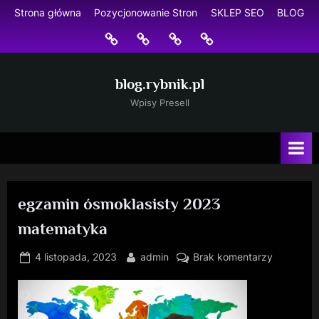
Skip
Strona główna
Pozycjonowanie Stron
SKLEP SEO
BLOG
to
Strona
Pozycjonowanie
SKLEP
BLOG
content
główna
Stron
SEO
blog.rybnik.pl
Wpisy Presell
egzamin ósmoklasisty 2023
matematyka
Posted
By
do
4 listopada, 2023
admin
Brak komentarzy
on
egzamin
ósmoklasi
2023