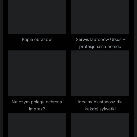
s
s
P
t
o
:
s
t
Kopie obrazów
Serwis laptopów Ursus –
profesjonalna pomoc
:
Na czym polega ochrona
Idealny biustonosz dla
imprez?
każdej sylwetki