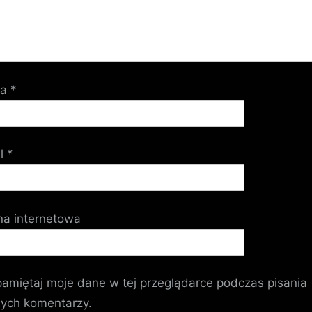
wa
*
il
*
na internetowa
amiętaj moje dane w tej przeglądarce podczas pisania
nych komentarzy.