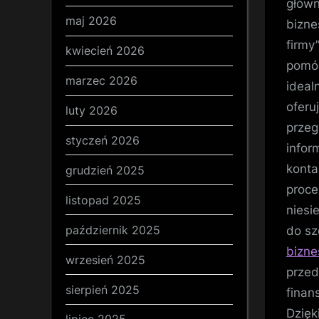
główn
maj 2026
bizne
firmy
kwiecień 2026
pomóc
marzec 2026
ideal
oferu
luty 2026
przeg
styczeń 2026
inform
konta
grudzień 2025
proce
listopad 2025
niesi
październik 2025
do sz
bizne
wrzesień 2025
przed
sierpień 2025
finan
Dzięk