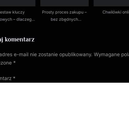
estaw kluczy
Prosty proces zakupu –
Chwilówki onl
owych – dlaczego
bez zbędnych
arto go mieć?
formalności
j komentarz
adres e-mail nie zostanie opublikowany.
Wymagane pol
czone
*
ntarz
*