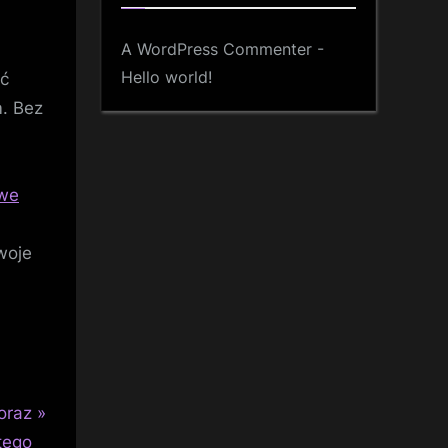
h
A WordPress Commenter
-
Hello world!
źć
m. Bez
owe
woje
oraz
tego