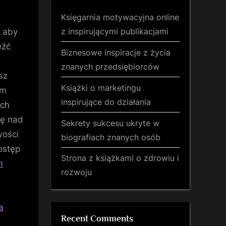
Księgarnia motywacyjna online
z inspirującymi publikacjami
, aby
eźć
Biznesowe inspiracje z życia
znanych przedsiębiorców
sz
Książki o marketingu
ym
inspirujące do działania
ych
lę nad
Sekrety sukcesu ukryte w
wości
biografiach znanych osób
ostęp
Strona z książkami o zdrowiu i
m
rozwoju
a
Recent Comments