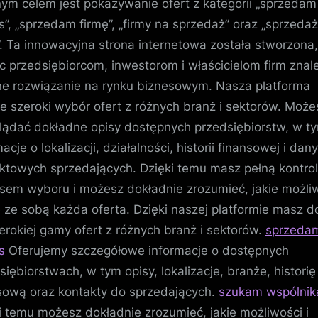
ym celem jest pokazywanie ofert z kategorii „sprzedam
s”, „sprzedam firmę”, „firmy na sprzedaż” oraz „sprzedaż
”. Ta innowacyjna strona internetowa została stworzona
 przedsiębiorcom, inwestorom i właścicielom firm znal
ne rozwiązanie na rynku biznesowym. Nasza platforma
je szeroki wybór ofert z różnych branż i sektorów. Może
lądać dokładne opisy dostępnych przedsiębiorstw, w t
acje o lokalizacji, działalności, historii finansowej i dan
ktowych sprzedających. Dzięki temu masz pełną kontro
sem wyboru i możesz dokładnie zrozumieć, jakie możli
e ze sobą każda oferta. Dzięki naszej platformie masz d
erokiej gamy ofert z różnych branż i sektorów.
sprzeda
s
Oferujemy szczegółowe informacje o dostępnych
siębiorstwach, w tym opisy, lokalizacje, branże, historię
sową oraz kontakty do sprzedających.
szukam wspólnik
i temu możesz dokładnie zrozumieć, jakie możliwości i