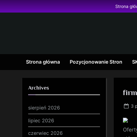
Skip
Strona gł
to
content
Strona główna
Pozycjonowanie Stron
S
Archives
fir
Po
3 
sierpień 2026
on
lipiec 2026
Ofert
czerwiec 2026