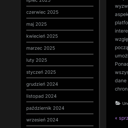
lipiec 2025
wyzwa
czerwiec 2025
aspek
platf
maj 2025
inter
kwiecień 2025
wzglę
począ
marzec 2025
umożl
luty 2025
Ponad
styczeń 2025
wszys
dane 
grudzień 2024
chron
listopad 2024
Un
październik 2024
P
Naw
spr
wrzesień 2024
r