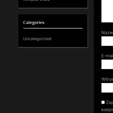
Categories
Naz
Uncategorized
E-ma
Witry
Zap
kolej