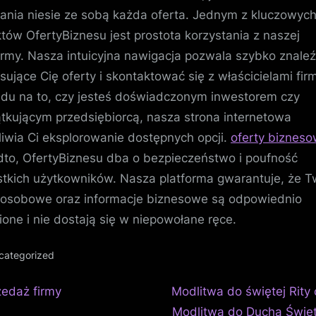
nia niesie ze sobą każda oferta. Jednym z kluczowyc
tów OfertyBiznesu jest prostota korzystania z naszej
ormy. Nasza intuicyjna nawigacja pozwala szybko znale
esujące Cię oferty i skontaktować się z właścicielami fir
du na to, czy jesteś doświadczonym inwestorem czy
tkującym przedsiębiorcą, nasza strona internetowa
iwia Ci eksplorowanie dostępnych opcji.
oferty biznes
to, OfertyBiznesu dba o bezpieczeństwo i poufność
tkich użytkowników. Nasza platforma gwarantuje, że T
osobowe oraz informacje biznesowe są odpowiednio
ione i nie dostają się w niepowołane ręce.
categorized
N
igacja
zedaż firmy
Modlitwa do świętej Rity 
e
Modlitwa do Ducha Świę