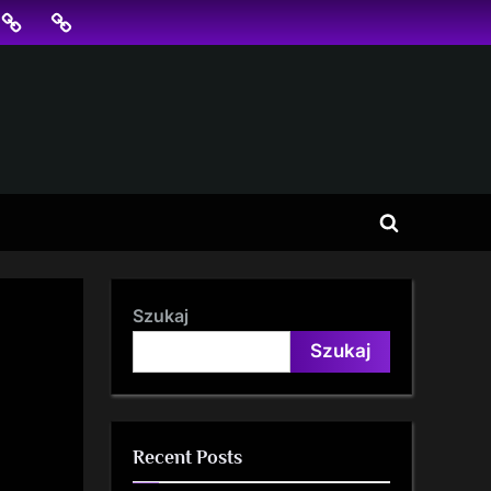
jonowanie
SKLEP
BLOG
SEO
Toggle
search
form
Szukaj
Szukaj
Recent Posts