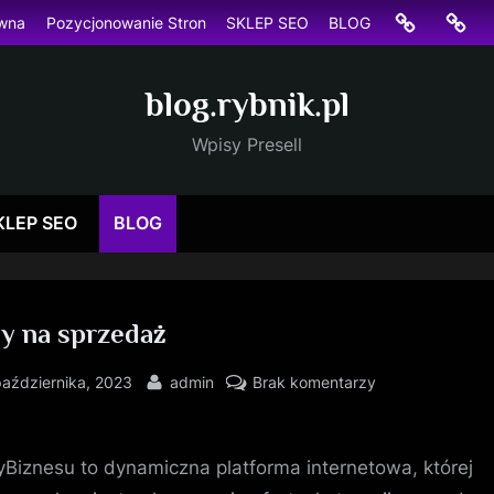
Strona
Pozyc
ówna
Pozycjonowanie Stron
SKLEP SEO
BLOG
główna
Stron
blog.rybnik.pl
Wpisy Presell
KLEP SEO
BLOG
my na sprzedaż
sted
By
do
października, 2023
admin
Brak komentarzy
firmy
na
sprzedaż
yBiznesu to dynamiczna platforma internetowa, której