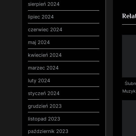
wp
sierpień 2024
e
Rela
v
lipiec 2024
i
czerwiec 2024
o
u
maj 2024
s
kwiecień 2024
P
marzec 2024
o
s
luty 2024
Ślubn
t
Muzyka
styczeń 2024
:
Ci
grudzień 2023
listopad 2023
październik 2023