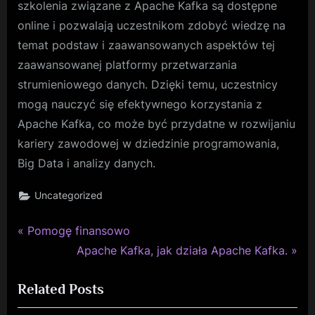
szkolenia związane z Apache Kafka są dostępne
online i pozwalają uczestnikom zdobyć wiedzę na
temat podstaw i zaawansowanych aspektów tej
zaawansowanej platformy przetwarzania
strumieniowego danych. Dzięki temu, uczestnicy
mogą nauczyć się efektywnego korzystania z
Apache Kafka, co może być przydatne w rozwijaniu
kariery zawodowej w dziedzinie programowania,
Big Data i analizy danych.
Uncategorized
P
Nawigacja
Pomogę finansowo
r
N
Apache Kafka, jak działa Apache Kafka.
wpisu
e
e
Related Posts
v
x
i
t