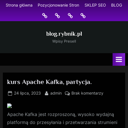
Skip
Strona główna
Pozycjonowanie Stron
SKLEP SEO
BLOG
to
Strona
Pozycjonowanie
SKLEP
BLOG
content
główna
Stron
SEO
blog.rybnik.pl
Wpisy Presell
kurs Apache Kafka, partycja.
Posted
By
do
24 lipca, 2023
admin
Brak komentarzy
on
kurs
Apache
Kafka,
Apache Kafka jest rozproszoną, wysoko wydajną
partycja.
platformą do przesyłania i przetwarzania strumieni