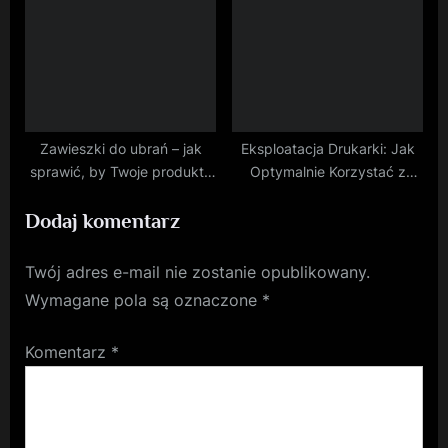
Zawieszki do ubrań – jak
Eksploatacja Drukarki: Jak
sprawić, by Twoje produkty
Optymalnie Korzystać z
wyróżniały się na tle
Tuszy i Tonerów?
Dodaj komentarz
konkurencji?
Twój adres e-mail nie zostanie opublikowany.
Wymagane pola są oznaczone
*
Komentarz
*