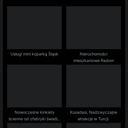
o
P
u
o
s
s
P
t
o
:
s
t
Usługi mini koparką Śląsk
Nieruchomości
mieszkaniowe Radom
:
Nowoczesne kinkiety
Kusadasi, Nadzwyczajne
ścienne od zfabryki światło,
atrakcje w Turcji.
które zachwyca