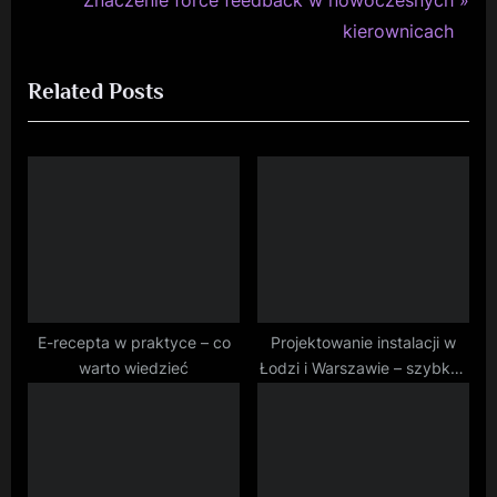
wpisu
e
e
kierownicach
v
x
Related Posts
i
t
o
P
u
o
s
s
P
t
o
:
s
t
:
E-recepta w praktyce – co
Projektowanie instalacji w
warto wiedzieć
Łodzi i Warszawie – szybko i
solidnie