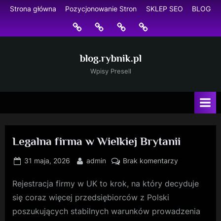
Skip
Strona główna
Pozycjonowanie Stron
SKLEP SEO
BLOG
to
Strona
Pozycjonowanie
SKLEP
BLOG
content
główna
Stron
SEO
blog.rybnik.pl
Wpisy Presell
Legalna firma w Wielkiej Brytanii
Posted
By
do
31 maja, 2026
admin
Brak komentarzy
on
Legalna
Rejestracja firmy w UK to krok, na który decyduje
firma
w
się coraz więcej przedsiębiorców z Polski
Wielkiej
poszukujących stabilnych warunków prowadzenia
Brytanii