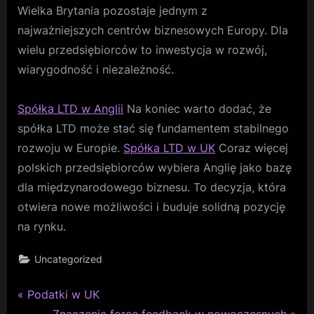
Wielka Brytania pozostaje jednym z
najważniejszych centrów biznesowych Europy. Dla
wielu przedsiębiorców to inwestycja w rozwój,
wiarygodność i niezależność.
Spółka LTD w Anglii
Na koniec warto dodać, że
spółka LTD może stać się fundamentem stabilnego
rozwoju w Europie.
Spółka LTD w UK
Coraz więcej
polskich przedsiębiorców wybiera Anglię jako bazę
dla międzynarodowego biznesu. To decyzja, która
otwiera nowe możliwości i buduje solidną pozycję
na rynku.
Uncategorized
P
Nawigacja
Podatki w UK
r
N
Znaczenie force feedback w nowoczesnych