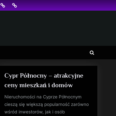
jonowanie
SKLEP
BLOG
SEO
Toggle
search
form
Cypr Północny – atrakcyjne
ceny mieszkań i domów
Nieruchomości na Cyprze Północnym
cieszą się większą popularność zarówno
wśród inwestorów, jak i osób