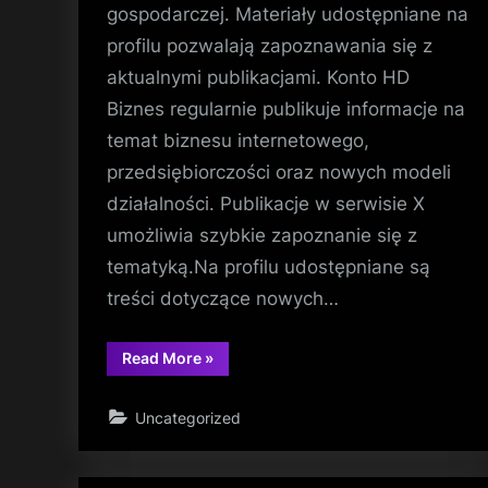
gospodarczej. Materiały udostępniane na
profilu pozwalają zapoznawania się z
aktualnymi publikacjami. Konto HD
Biznes regularnie publikuje informacje na
temat biznesu internetowego,
przedsiębiorczości oraz nowych modeli
działalności. Publikacje w serwisie X
umożliwia szybkie zapoznanie się z
tematyką.Na profilu udostępniane są
treści dotyczące nowych…
“Profil
Read More
»
HD
Biznes
na
Uncategorized
X
dla
osób
przedsiębiorczych”