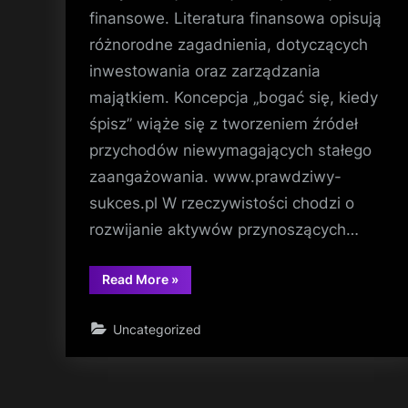
finansowe. Literatura finansowa opisują
różnorodne zagadnienia, dotyczących
inwestowania oraz zarządzania
majątkiem. Koncepcja „bogać się, kiedy
śpisz” wiąże się z tworzeniem źródeł
przychodów niewymagających stałego
zaangażowania. www.prawdziwy-
sukces.pl W rzeczywistości chodzi o
rozwijanie aktywów przynoszących…
“Książki
Read More
»
o
finansach
jako
Uncategorized
źródło
praktycznej
wiedzy”