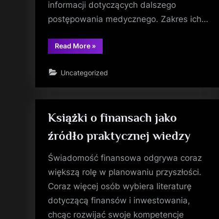
informacji dotyczących dalszego
postępowania medycznego. Zakres ich…
“Znaczenie
Read More
»
cyfrowych
usług
zdrowotnych
Uncategorized
dla
pacjentów”
Książki o finansach jako
źródło praktycznej wiedzy
Świadomość finansowa odgrywa coraz
większą rolę w planowaniu przyszłości.
Coraz więcej osób wybiera literaturę
dotyczącą finansów i inwestowania,
chcąc rozwijać swoje kompetencje