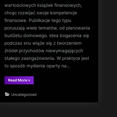
wartościowych książek finansowych,
chcąc rozwijać swoje kompetencje
finansowe. Publikacje tego typu
poruszają wiele tematów, od planowania
budżetu domowego. Idea bogacenia się
podczas snu wiąże się z tworzeniem
źródeł przychodów niewymagających
stałego zaangażowania. W praktyce jest
to sposób myślenia oparty na…
“Jak
Read More
»
budować
zdrowe
nawyki
Uncategorized
finansowe?”