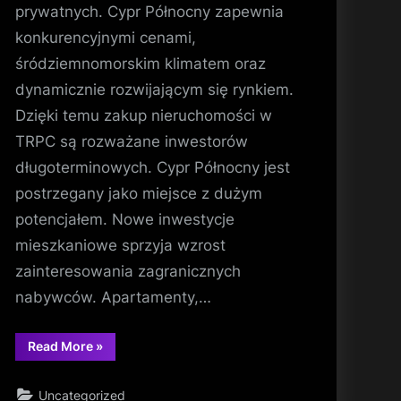
prywatnych. Cypr Północny zapewnia
konkurencyjnymi cenami,
śródziemnomorskim klimatem oraz
dynamicznie rozwijającym się rynkiem.
Dzięki temu zakup nieruchomości w
TRPC są rozważane inwestorów
długoterminowych. Cypr Północny jest
postrzegany jako miejsce z dużym
potencjałem. Nowe inwestycje
mieszkaniowe sprzyja wzrost
zainteresowania zagranicznych
nabywców. Apartamenty,…
“Cypr
Read More
»
Północny
–
atrakcyjne
Uncategorized
ceny