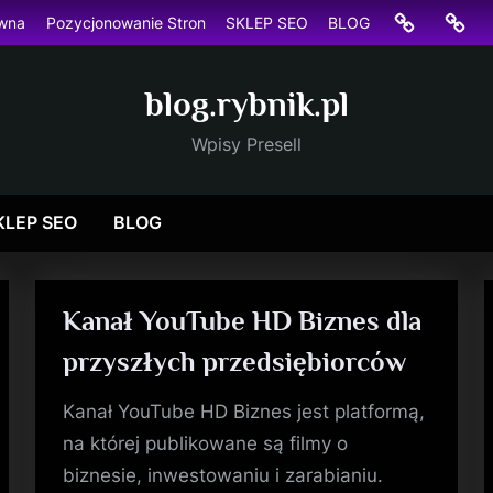
Strona
Pozyc
ówna
Pozycjonowanie Stron
SKLEP SEO
BLOG
główna
Stron
blog.rybnik.pl
Wpisy Presell
KLEP SEO
BLOG
Kanał YouTube HD Biznes dla
przyszłych przedsiębiorców
Kanał YouTube HD Biznes jest platformą,
na której publikowane są filmy o
biznesie, inwestowaniu i zarabianiu.