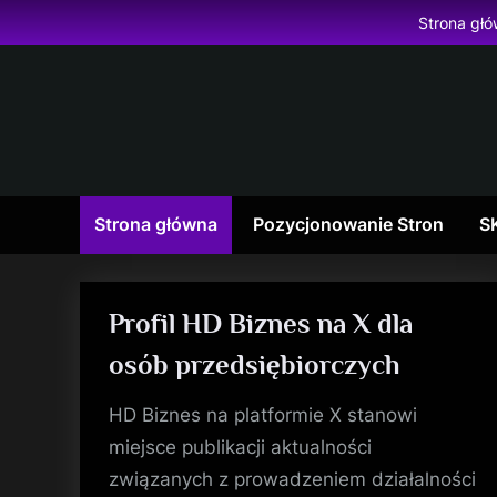
Skip
Strona gł
to
content
Strona główna
Pozycjonowanie Stron
S
Profil HD Biznes na X dla
osób przedsiębiorczych
HD Biznes na platformie X stanowi
miejsce publikacji aktualności
związanych z prowadzeniem działalności