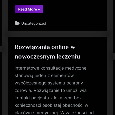
“Czy
Read More
»
warto
kupić
mieszkanie
Uncategorized
na
Cyprze
Północnym?”
Rozwiązania online w
nowoczesnym leczeniu
Internetowe konsultacje medyczne
stanowią jeden z elementów
współczesnego systemu ochrony
zdrowia. Rozwiązanie to umożliwia
kontakt pacjenta z lekarzem bez
konieczności osobistej obecności w
placówce medycznej. W zależności od