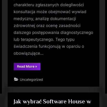
charakteru zgłaszanych dolegliwości
konsultacja może obejmować wywiad
medyczny, analizę dokumentacji
zdrowotnej oraz ocenę zasadności
dalszego postępowania diagnostycznego
lub terapeutycznego. Tego typu
świadczenia funkcjonują w oparciu o
obowiązujące…
“Rozwiązania
Read More
»
online
w
nowoczesnym
Uncategorized
leczeniu”
Jak wybrać Software House w