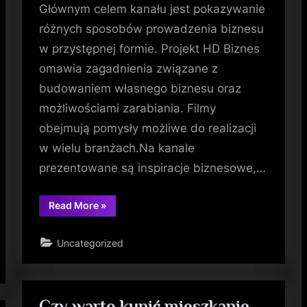
Głównym celem kanału jest pokazywanie
różnych sposobów prowadzenia biznesu
w przystępnej formie. Projekt HD Biznes
omawia zagadnienia związane z
budowaniem własnego biznesu oraz
możliwościami zarabiania. Filmy
obejmują pomysły możliwe do realizacji
w wielu branżach.Na kanale
prezentowane są inspiracje biznesowe,…
“Kanał
Read More
»
YouTube
HD
Biznes
Uncategorized
dla
przyszłych
przedsiębiorców”
Czy warto kupić mieszkanie