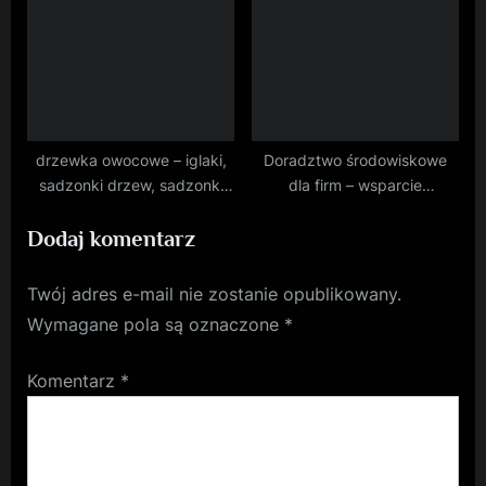
drzewka owocowe – iglaki,
Doradztwo środowiskowe
sadzonki drzew, sadzonki
dla firm – wsparcie
krzewów
ekspertów
Dodaj komentarz
Twój adres e-mail nie zostanie opublikowany.
Wymagane pola są oznaczone
*
Komentarz
*