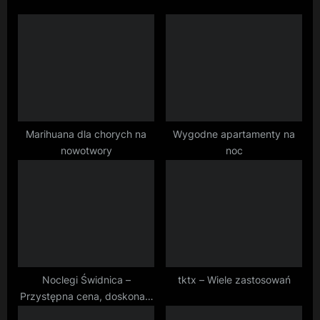
u
o
s
s
P
t
o
:
s
t
:
Marihuana dla chorych na
Wygodne apartamenty na
nowotwory
noc
Noclegi Świdnica –
tktx – Wiele zastosowań
Przystępna cena, doskonała
jakość, komfort w Pod-Lwem