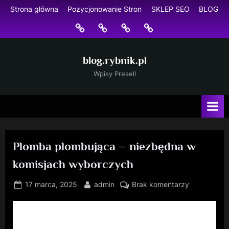
Skip
Strona główna
Pozycjonowanie Stron
SKLEP SEO
BLOG
to
Strona
Pozycjonowanie
SKLEP
BLOG
content
główna
Stron
SEO
blog.rybnik.pl
Wpisy Presell
Plomba plombująca – niezbędna w
komisjach wyborczych
Posted
By
do
17 marca, 2025
admin
Brak komentarzy
on
Plomba
plombująca
–