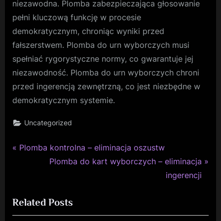
niezawodna. Plomba zabezpieczająca głosowanie
pełni kluczową funkcję w procesie
demokratycznym, chroniąc wyniki przed
fałszerstwem. Plomba do urn wyborczych musi
spełniać rygorystyczne normy, co gwarantuje jej
niezawodność. Plomba do urn wyborczych chroni
przed ingerencją zewnętrzną, co jest niezbędne w
demokratycznym systemie.
Uncategorized
P
Nawigacja
Plomba kontrolna – eliminacja oszustw
r
N
Plomba do kart wyborczych – eliminacja
wpisu
e
e
ingerencji
v
x
Related Posts
i
t
o
P