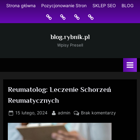
Skip
Strona główna
Pozycjonowanie Stron
SKLEP SEO
BLOG
to
Strona
Pozycjonowanie
SKLEP
BLOG
content
główna
Stron
SEO
blog.rybnik.pl
Wpisy Presell
Reumatolog: Leczenie Schorzeń
Reumatycznych
Posted
By
do
15 lutego, 2024
admin
Brak komentarzy
on
Reumatolog
Leczenie
Schorzeń