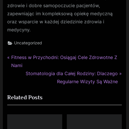
zdrowie i dobre samopoczucie pacjentów,
zapewniając im kompleksową opiekę medyczną
oraz wsparcie w każdej dziedzinie zdrowia i
medycyny.
Uncategorized
P
Nawigacja
Fitness w Przychodni: Osiągaj Cele Zdrowotne Z
r
Nami
wpisu
e
N
Stomatologia dla Całej Rodziny: Dlaczego
v
e
Regularne Wizyty Są Ważne
i
x
Related Posts
o
t
u
P
s
o
P
s