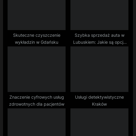
o
t
s
:
t
:
Skuteczne czyszczenie
Szybka sprzedaż auta w
wykładzin w Gdańsku
Lubuskiem: Jakie są opcje
dla właścicieli?
Znaczenie cyfrowych usług
Usługi detektywistyczne
zdrowotnych dla pacjentów
Kraków