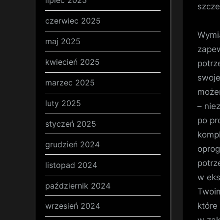
lipiec 2025
szcze
czerwiec 2025
Wymia
maj 2025
zapew
kwiecień 2025
potrz
swoje
marzec 2025
możem
luty 2025
– nie
po pr
styczeń 2025
kompl
grudzień 2024
oprog
potrz
listopad 2024
w eks
październik 2024
Twoim
które
wrzesień 2024