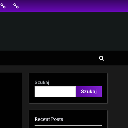
jonowanie
SKLEP
BLOG
SEO
Toggle
search
form
Szukaj
Szukaj
Recent Posts