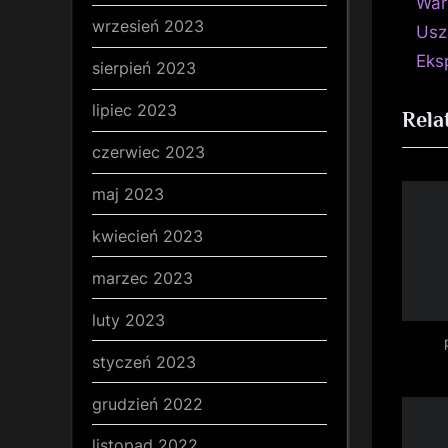
r
War
wp
wrzesień 2023
e
Usz
v
Eks
sierpień 2023
i
lipiec 2023
Rela
o
u
czerwiec 2023
s
maj 2023
P
o
kwiecień 2023
s
marzec 2023
t
luty 2023
:
styczeń 2023
grudzień 2022
listopad 2022