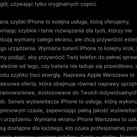
gół, używając tylko oryginalnych części.
na szybki iPhone to kolejna usługa, którą oferujemy,
niając szybkie i tanie rozwiązania dla tych, którzy nie
ebują wymiany całego ekranu, ale chcą przywrócić este
go urządzenia. Wymiana baterii iPhone to kolejny krok, 
y podjąć, aby przywrócić Twój telefon do pełnej spra
zależnie od tego, czy bateria nie ładuje się prawidłowo, 
ostu szybko traci energię. Naprawa Apple Warszawa to
eksowa oferta, która obejmuje również naprawy sprzęt
ramowaniowe, dostosowane do Twoich indywidualnyc
eb. Serwis wyświetlacza iPhone to usługa, którą wykon
presowym czasie, zapewniając pełną jakość wyświetlan
 urządzeniu. Wymiana ekranu iPhone Warszawa to usłu
 są dostępne dla każdego, kto szuka profesjonalnej po