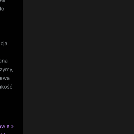
wa
do
cja
ana
czymy,
rawa
akość
awie