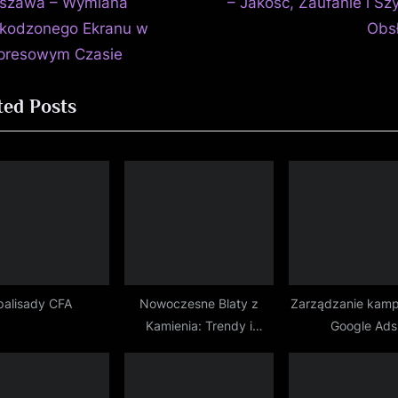
e
szawa – Wymiana
– Jakość, Zaufanie i Sz
isu
x
kodzonego Ekranu w
Obs
t
presowym Czasie
P
ted Posts
o
s
t
:
palisady CFA
Nowoczesne Blaty z
Zarządzanie kamp
Kamienia: Trendy i
Google Ads
Technologie w Aranżacji
Wnętrz