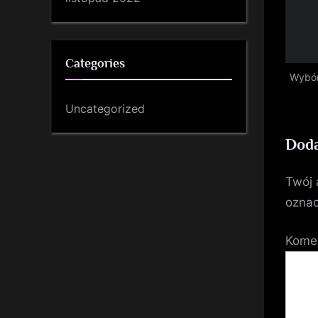
Categories
Wybór
Uncategorized
Doda
Twój 
ozna
Kome