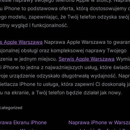
resie naprawy swojego telefonu Apple w stolicy. Napra
u iPhone to podstawowa oferta, którą dostosowujemy 
go modelu, zapewniając, że Twój telefon odzyska swój
otny wygląd i funkcjonalność.
s Apple Warszawa
Naprawa Apple Warszawa to gwaran
sjonalnej obsługi oraz kompleksowej naprawy Twojego
zenia w jednym miejscu.
Serwis Apple Warszawa
Wymi
ii iPhone to jedna z najważniejszych usług, które świad
oje urządzenie odzyskało długotrwałą wydajność. Nap
etlacza iPhone to usługa, która zapewni Ci doskonałą j
u na ekranie, a Twój telefon będzie działał jak nowy.
categorized
N
igacja
rawa Ekranu iPhone
Naprawa iPhone w Warsz