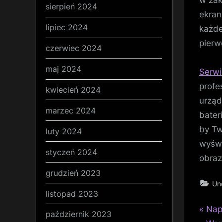
w zak
sierpień 2024
ekran
lipiec 2024
każde
pierw
czerwiec 2024
maj 2024
Serwi
profe
kwiecień 2024
urząd
marzec 2024
bater
by Tw
luty 2024
wyświ
styczeń 2024
obraz
grudzień 2023
Un
listopad 2023
P
Naw
Nap
październik 2023