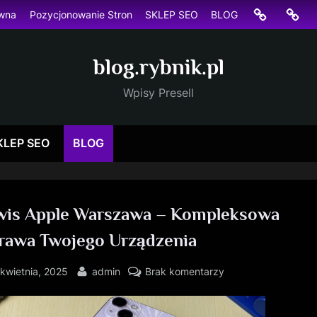
Strona
Pozyc
ówna
Pozycjonowanie Stron
SKLEP SEO
BLOG
główna
Stron
blog.rybnik.pl
Wpisy Presell
KLEP SEO
BLOG
wis Apple Warszawa – Kompleksowa
rawa Twojego Urządzenia
sted
By
do
 kwietnia, 2025
admin
Brak komentarzy
Serwis
Apple