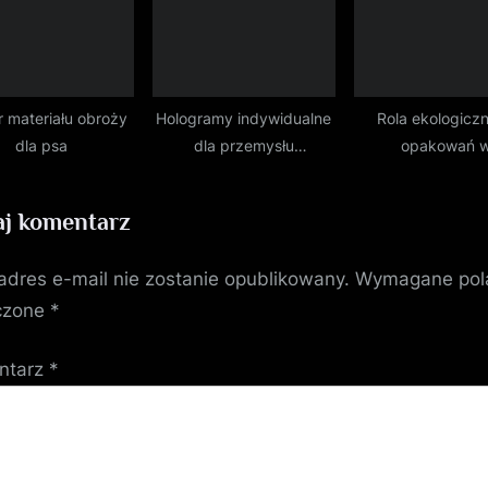
 materiału obroży
Hologramy indywidualne
Rola ekologicz
dla psa
dla przemysłu
opakowań 
farmaceutycznego
zrównoważonym r
firm
j komentarz
adres e-mail nie zostanie opublikowany.
Wymagane pol
czone
*
ntarz
*