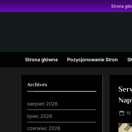
Skip
Strona gł
to
content
Strona główna
Pozycjonowanie Stron
S
Archives
Ser
Nap
sierpień 2026
Po
15
lipiec 2026
on
czerwiec 2026