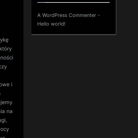
A WordPress Commenter
-
Hello world!
tykę
który
wności
czy
owe i
h
ujemy
ia na
gi,
mocy