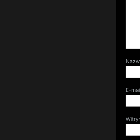
Naz
E-ma
Witry