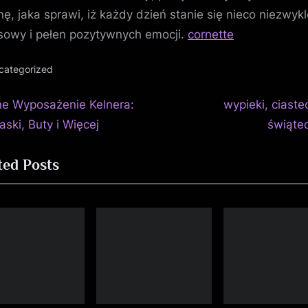
znę, jaka sprawi, iż każdy dzień stanie się nieco niezwykl
sowy i pełen pozytywnych emocji.
cornette
categorized
N
igacja
ne Wyposażenie Kelnera:
wypieki, ciaste
e
aski, Buty i Więcej
świąte
isu
x
ted Posts
t
P
o
s
t
: