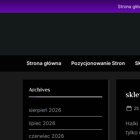
Skip
Strona gł
to
content
Strona główna
Pozycjonowanie Stron
S
Archives
skle
Po
25
sierpień 2026
on
lipiec 2026
Halki
tylko
czerwiec 2026