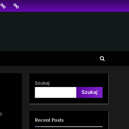
jonowanie
SKLEP
BLOG
SEO
Toggle
search
form
Szukaj
Szukaj
ie
Recent Posts