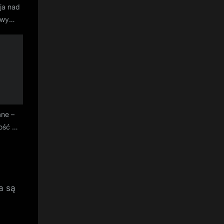
ja nad
owy
dla
ne –
łość w
a są