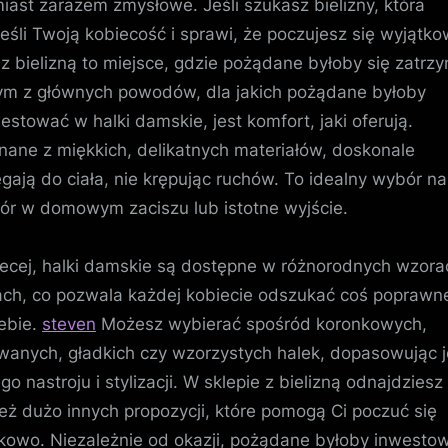
iast zarazem zmysłowe. Jeśli szukasz bielizny, która
eśli Twoją kobiecość i sprawi, że poczujesz się wyjątko
 z bielizną to miejsce, gdzie pożądane byłoby się zatrz
m z głównych powodów, dla jakich pożądane byłoby
estować w halki damskie, jest komfort, jaki oferują.
ane z miękkich, delikatnych materiałów, doskonale
egają do ciała, nie krępując ruchów. To idealny wybór na
ór w domowym zaciszu lub istotne wyjście.
ecej, halki damskie są dostępne w różnorodnych wzorac
ach, co pozwala każdej kobiecie odszukać coś poprawn
iebie.
steven
Możesz wybierać spośród koronkowych,
wanych, gładkich czy wzorzystych halek, dopasowując j
go nastroju i stylizacji. W sklepie z bielizną odnajdziesz
eż dużo innych propozycji, które pomogą Ci poczuć się
kowo. Niezależnie od okazji, pożądane byłoby inwesto