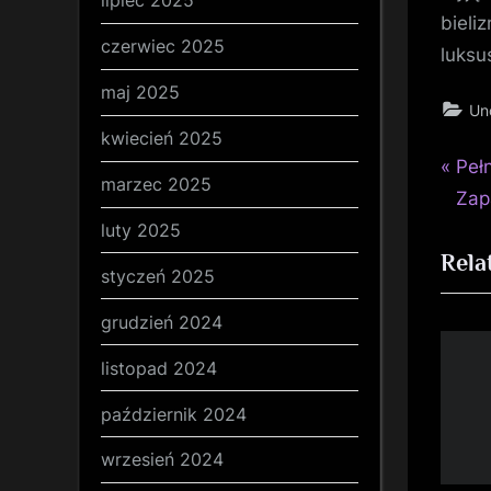
lipiec 2025
bieli
czerwiec 2025
luksu
maj 2025
Un
kwiecień 2025
P
Naw
Peł
marzec 2025
r
Zap
wp
e
luty 2025
Rela
v
styczeń 2025
i
grudzień 2024
o
u
listopad 2024
s
październik 2024
P
o
wrzesień 2024
s