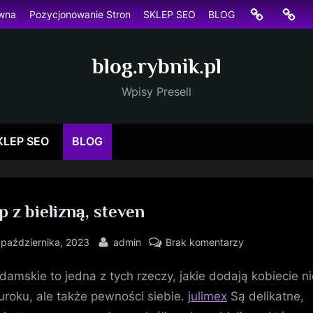
Strona
Pozyc
ówna
Pozycjonowanie Stron
SKLEP SEO
BLOG
główna
Stron
blog.rybnik.pl
Wpisy Presell
KLEP SEO
BLOG
p z bielizną, steven
sted
By
do
 października, 2023
admin
Brak komentarzy
sklep
 damskie to jedna z tych rzeczy, jakie dodają kobiecie n
z
bielizną,
 uroku, ale także pewności siebie.
julimex
Są delikatne,
steven