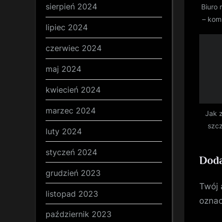
sierpień 2024
Biuro
t
– kom
:
lipiec 2024
ks
czerwiec 2024
maj 2024
kwiecień 2024
marzec 2024
Jak 
szcz
luty 2024
styczeń 2024
Doda
grudzień 2023
Twój 
listopad 2023
ozna
październik 2023