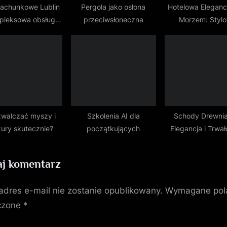
 rachunkowe Lublin
Pergola jako osłona
Hotelowa Eleganc
pleksowa obsługa
przeciwsłoneczna
Morzem: Styl
ięgowa dla firm
Wypoczynek 
Koneserów
zwalczać myszy i
Szkolenia AI dla
Schody Drewnia
ury skutecznie?
początkujących
Elegancja i Trwa
Jednym
j komentarz
adres e-mail nie zostanie opublikowany.
Wymagane pol
czone
*