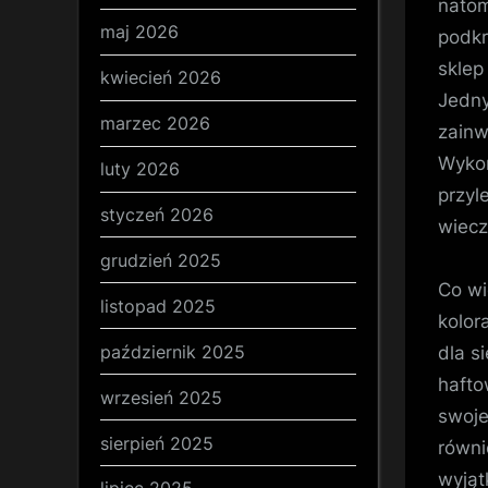
natom
maj 2026
podkr
sklep
kwiecień 2026
Jedny
marzec 2026
zainw
Wykon
luty 2026
przyl
styczeń 2026
wiecz
grudzień 2025
Co wi
listopad 2025
kolor
październik 2025
dla s
hafto
wrzesień 2025
swoje
sierpień 2025
równi
wyjąt