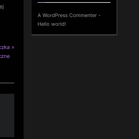
ej
A WordPress Commenter
-
Hello world!
czka
czne