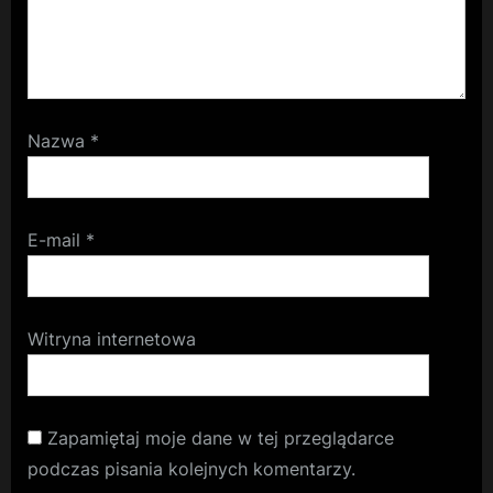
Nazwa
*
E-mail
*
Witryna internetowa
Zapamiętaj moje dane w tej przeglądarce
podczas pisania kolejnych komentarzy.