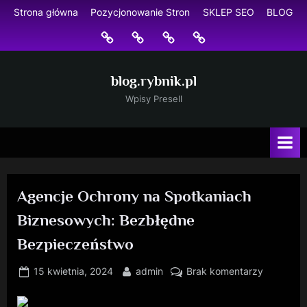
Skip
Strona główna
Pozycjonowanie Stron
SKLEP SEO
BLOG
to
Strona
Pozycjonowanie
SKLEP
BLOG
content
główna
Stron
SEO
blog.rybnik.pl
Wpisy Presell
Agencje Ochrony na Spotkaniach
Biznesowych: Bezbłędne
Bezpieczeństwo
Posted
By
do
15 kwietnia, 2024
admin
Brak komentarzy
on
Agencje
Ochrony