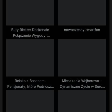
P
t
o
:
s
t
:
Buty Rieker: Doskonałe
nowoczesny smartfon
Połączenie Wygody i
Elegancji
Relaks z Basenem:
Mieszkania Wejherowo –
Pensjonaty, które Podnoszą
Dynamiczne Życie w Sercu
Poprzeczkę Komfortu
Miasta