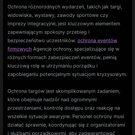
na
Ochrona różnorodnych wydarzeń, takich jak targi,
Spotkani
widowiska, wystawy, zawody sportowe czy
Biznesow
imprezy integracyjne, jest kluczowym elementem
Bezbłędn
zapewniającym spokojny przebieg i
Bezpiecz
bezpieczeństwo uczestników.
ochrona eventów
firmowych
Agencje ochrony, specjalizujące się w
różnych formach zabezpieczeń eventów, pełnią
kluczową rolę w utrzymaniu porządku i
zapobieganiu potencjalnym sytuacjom kryzysowym.
Ochrona targów jest skomplikowanym zadaniem,
które obejmuje nadzór nad ogromnymi
przestrzeniami, kontrolę dostępu oraz reakcję na
wszelkie sytuacje awaryjne. Personel ochrony musi
działać sprawnie, koordynując się z organizatorami
i służbami porządkowymi, aby zagwarantować