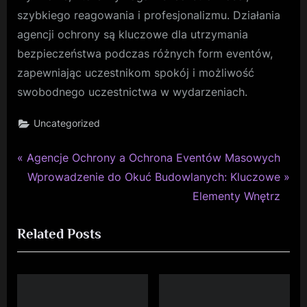
szybkiego reagowania i profesjonalizmu. Działania
agencji ochrony są kluczowe dla utrzymania
bezpieczeństwa podczas różnych form eventów,
zapewniając uczestnikom spokój i możliwość
swobodnego uczestnictwa w wydarzeniach.
Uncategorized
P
Nawigacja
Agencje Ochrony a Ochrona Eventów Masowych
r
N
Wprowadzenie do Okuć Budowlanych: Kluczowe
wpisu
e
e
Elementy Wnętrz
v
x
Related Posts
i
t
o
P
u
o
s
s