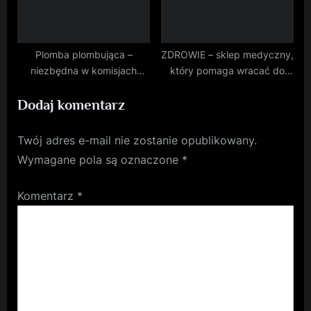
Plomba plombująca –
ZDROWIE – sklep medyczny,
niezbędna w komisjach
który pomaga wracać do
wyborczych
zdrowia
Dodaj komentarz
Twój adres e-mail nie zostanie opublikowany.
Wymagane pola są oznaczone
*
Komentarz
*