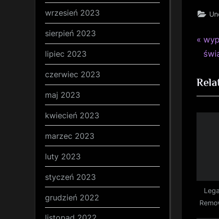
wrzesień 2023
Un
sierpień 2023
P
Naw
wyp
r
świ
lipiec 2023
wp
e
czerwiec 2023
Rela
v
maj 2023
i
o
kwiecień 2023
u
marzec 2023
s
P
luty 2023
o
styczeń 2023
s
Lega
t
grudzień 2022
Remov
:
listopad 2022