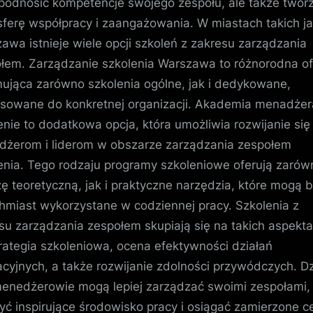
 podnosić kompetencje swojego zespołu, ale także twor
ferę współpracy i zaangażowania. W miastach takich j
awa istnieje wiele opcji szkoleń z zakresu zarządzania
łem. Zarządzanie szkolenia Warszawa to różnorodna of
ująca zarówno szkolenia ogólne, jak i dedykowane,
sowane do konkretnej organizacji. Akademia menadżer
enie to dodatkowa opcja, która umożliwia rozwijanie się
żerom i liderom w obszarze zarządzania zespołem
enia. Tego rodzaju programy szkoleniowe oferują zarów
ę teoretyczną, jak i praktyczne narzędzia, które mogą 
hmiast wykorzystane w codziennej pracy. Szkolenia z
su zarządzania zespołem skupiają się na takich aspekt
trategia szkoleniowa, ocena efektywności działań
cyjnych, a także rozwijanie zdolności przywódczych. Dz
enedżerowie mogą lepiej zarządzać swoimi zespołami,
yć inspirujące środowisko pracy i osiągać zamierzone ce