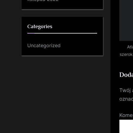
Categories
Uncategorized
Atl
szerok
Doda
Twój 
ozna
Kome