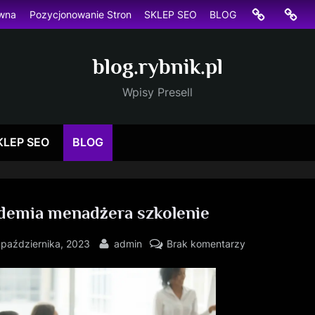
Strona
Pozyc
ówna
Pozycjonowanie Stron
SKLEP SEO
BLOG
główna
Stron
blog.rybnik.pl
Wpisy Presell
KLEP SEO
BLOG
demia menadżera szkolenie
sted
By
do
 października, 2023
admin
Brak komentarzy
Akademia
menadżera
szkolenie