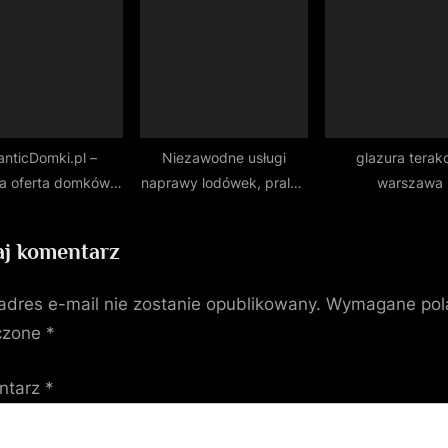
wnętrza.
anticDomki.pl –
Niezawodne usługi
glazura terak
a oferta domków z
naprawy lodówek, pralek
warszawa
transportem
i zmywarek w Olkuszu:
Sprawdź naszą ofertę
j komentarz
adres e-mail nie zostanie opublikowany.
Wymagane pol
czone
*
ntarz
*