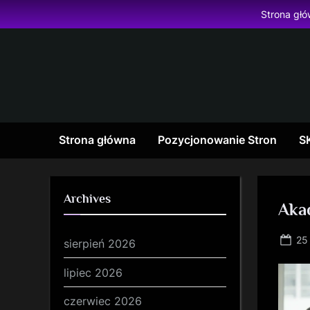
Skip
Strona gł
to
content
Strona główna
Pozycjonowanie Stron
S
Archives
Aka
Po
25
sierpień 2026
on
lipiec 2026
czerwiec 2026