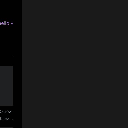
aello
Ostrów
bierz
powiada