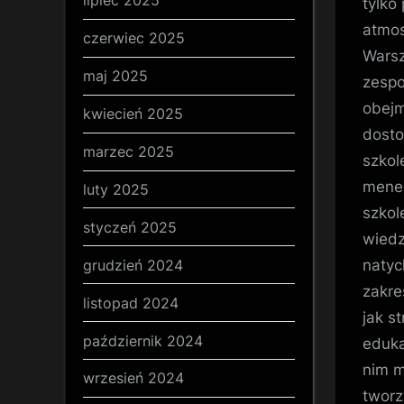
lipiec 2025
tylko
atmos
czerwiec 2025
Warsz
maj 2025
zespo
obejm
kwiecień 2025
dosto
marzec 2025
szkol
mened
luty 2025
szkol
styczeń 2025
wiedz
grudzień 2024
natyc
zakre
listopad 2024
jak s
październik 2024
eduka
nim m
wrzesień 2024
tworz