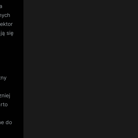
a
nnych
sektor
ją się
zny
niej
rto
ne do