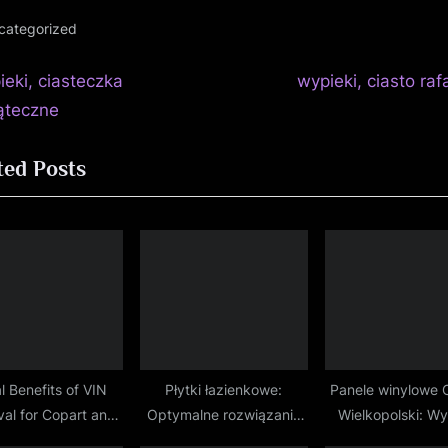
categorized
N
igacja
ieki, ciasteczka
wypieki, ciasto raf
e
ąteczne
isu
x
ted Posts
t
P
o
s
t
:
l Benefits of VIN
Płytki łazienkowe:
Panele winylowe 
al for Copart and
Optymalne rozwiązania
Wielkopolski: Wy
IAAI Buyers
dla eleganckiego
styl, który Ci od