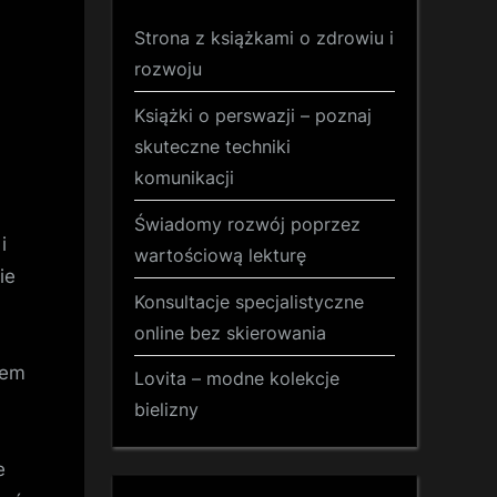
Strona z książkami o zdrowiu i
rozwoju
Książki o perswazji – poznaj
skuteczne techniki
komunikacji
Świadomy rozwój poprzez
i
wartościową lekturę
ie
Konsultacje specjalistyczne
online bez skierowania
łem
Lovita – modne kolekcje
bielizny
e