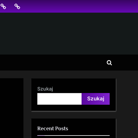
jonowanie
SKLEP
BLOG
SEO
Toggle
search
form
Szukaj
Szukaj
Recent Posts