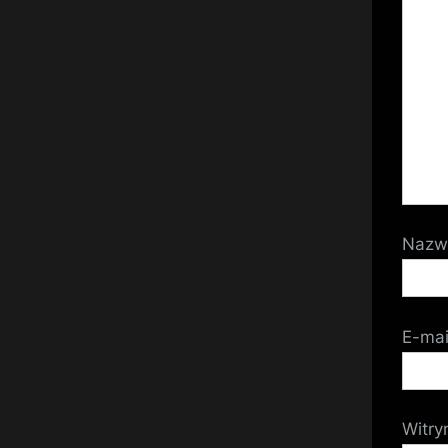
Naz
E-ma
Witry