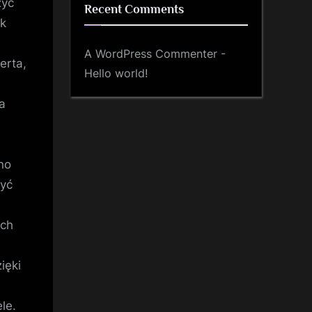
zyć
Recent Comments
ak
A WordPress Commenter
-
erta,
Hello world!
a
no
być
ach
ięki
le.