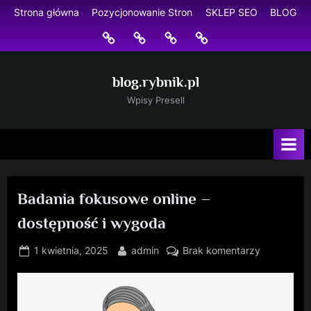
Skip
Strona główna
Pozycjonowanie Stron
SKLEP SEO
BLOG
to
Strona
Pozycjonowanie
SKLEP
BLOG
content
główna
Stron
SEO
blog.rybnik.pl
Wpisy Presell
Badania fokusowe online –
dostępność i wygoda
Posted
By
do
1 kwietnia, 2025
admin
Brak komentarzy
on
Badania
fokusowe
online