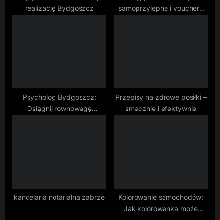
realizację Bydgoszcz
samoprzylepne i vouchery
wzory
Psycholog Bydgoszcz:
Przepisy na zdrowe posiłki –
Osiągnij równowagę
smacznie i efektywnie
emocjonalną i osobistą
kancelaria notarialna zabrze
Kolorowanie samochodów:
Jak kolorowanka może
rozwijać wyobraźnię