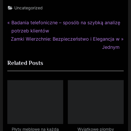
Uncategorized
P
Nawigacja
Badania telefoniczne – sposób na szybką analizę
r
potrzeb klientów
wpisu
N
e
Zamki Wierzchnie: Bezpieczeństwo i Elegancja w
e
v
Jednym
x
i
Related Posts
t
o
P
u
o
s
s
P
t
o
:
s
t
:
Płyty meblowe na każdą
Wyjątkowe plomby