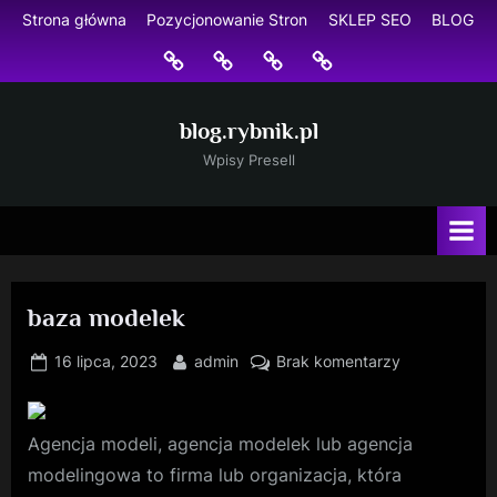
Skip
Strona główna
Pozycjonowanie Stron
SKLEP SEO
BLOG
to
Strona
Pozycjonowanie
SKLEP
BLOG
content
główna
Stron
SEO
blog.rybnik.pl
Wpisy Presell
baza modelek
Posted
By
do
16 lipca, 2023
admin
Brak komentarzy
on
baza
modelek
Agencja modeli, agencja modelek lub agencja
modelingowa to firma lub organizacja, która