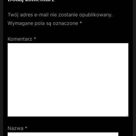
Twój adres e-mail nie zostanie opublikowany.
Wymagane pola są oznaczone
*
Komentarz
*
Nazwa
*