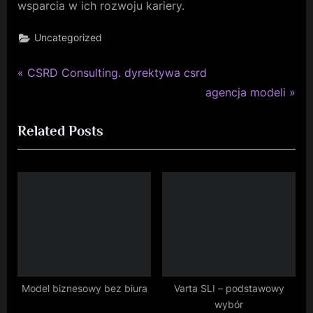
wsparcia w ich rozwoju kariery.
Uncategorized
P
Nawigacja
CSRD Consulting. dyrektywa csrd
r
N
agencja modeli
wpisu
e
e
Related Posts
v
x
i
t
o
P
u
o
s
s
P
t
o
:
s
t
Model biznesowy bez biura
Varta SLI – podstawowy
wybór
: