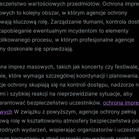
eczeństwo wartościowych przedmiotów. Ochrona impr
owych to kolejny obszar, w którym agencje ochrony
wają kluczową rolę. Zarządzanie tłumami, kontrola dos
zapobieganie ewentualnym incydentom to elementy
likowanego procesu, w którym profesjonalne agencje
ny doskonale się sprawdzają.
na imprez masowych, takich jak koncerty czy festiwale,
ie, które wymaga szczególnej koordynacji i planowania
je ochrony skupiają się na kontroli dostępu, nadzorze 
mi i szybkiej reakcji na nieprzewidziane sytuacje, aby
arantować bezpieczeństwo uczestników.
ochrona impre
wych
W związku z powyższym, agencje ochrony pełnią
ową rolę w kształtowaniu atmosfery bezpieczeństwa p
rodnych wydarzeń, wspierając organizatorów i uczestn
nym korzystaniu z chwil rozrywki czy ważnych spotkań