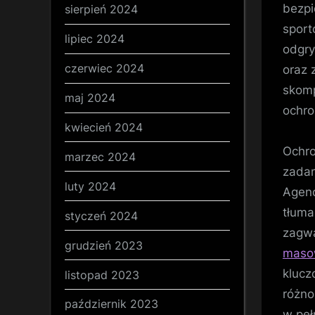
bezpi
sierpień 2024
sport
lipiec 2024
odgry
czerwiec 2024
oraz 
skomp
maj 2024
ochro
kwiecień 2024
Ochro
marzec 2024
zadan
luty 2024
Agenc
tłuma
styczeń 2024
zagw
grudzień 2023
maso
klucz
listopad 2023
różno
październik 2023
w peł