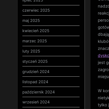
lipiec 2025
nadzó
czerwiec 2025
reakc
perso
maj 2025
gotów
kwiecień 2025
dbają
marzec 2025
klubó
znacz
luty 2025
dysko
styczeń 2025
jest 
zagro
grudzień 2024
miejs
listopad 2024
W kon
październik 2024
niety
wrzesień 2024
tylko 