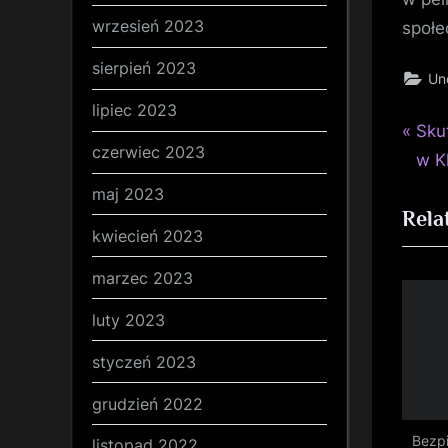
wrzesień 2023
społe
sierpień 2023
Un
lipiec 2023
P
Naw
Sku
czerwiec 2023
r
w K
wp
e
maj 2023
Rela
v
kwiecień 2023
i
o
marzec 2023
u
luty 2023
s
styczeń 2023
P
o
grudzień 2022
s
Bezpi
listopad 2022