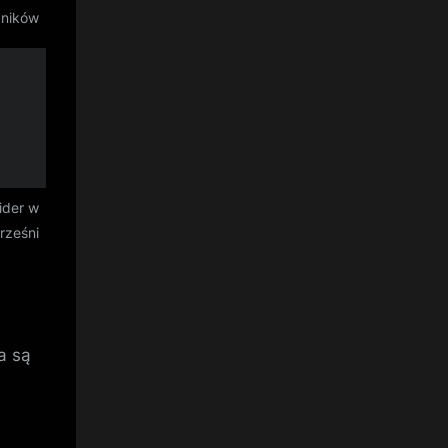
dników
ider w
rześni
a są