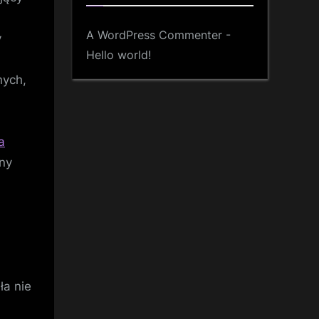
A WordPress Commenter
-
y
Hello world!
nych,
a
ny
ła nie