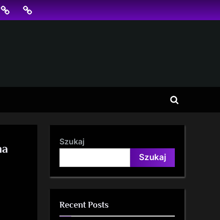
jonowanie
SKLEP
BLOG
SEO
Toggle
search
form
Szukaj
na
Szukaj
Recent Posts