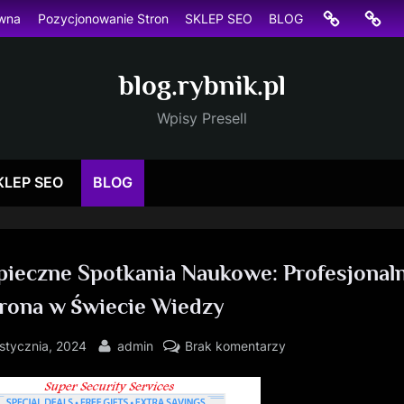
Strona
Pozyc
ówna
Pozycjonowanie Stron
SKLEP SEO
BLOG
główna
Stron
blog.rybnik.pl
Wpisy Presell
KLEP SEO
BLOG
pieczne Spotkania Naukowe: Profesjonal
rona w Świecie Wiedzy
sted
By
do
 stycznia, 2024
admin
Brak komentarzy
Bezpieczne
Spotkania