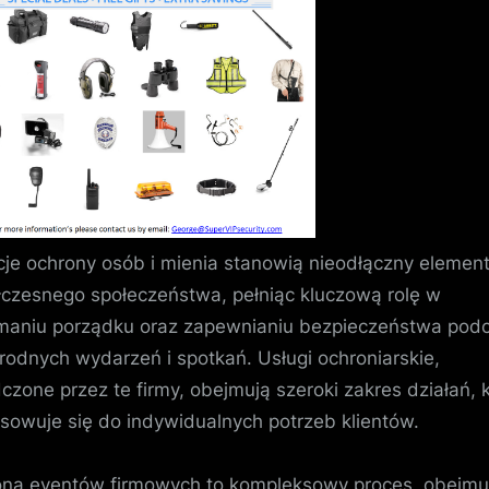
Naukowe:
Profesjonalna
Ochrona
w
Świecie
Wiedzy
je ochrony osób i mienia stanowią nieodłączny elemen
czesnego społeczeństwa, pełniąc kluczową rolę w
maniu porządku oraz zapewnianiu bezpieczeństwa pod
rodnych wydarzeń i spotkań. Usługi ochroniarskie,
czone przez te firmy, obejmują szeroki zakres działań, 
sowuje się do indywidualnych potrzeb klientów.
na eventów firmowych to kompleksowy proces, obejmu