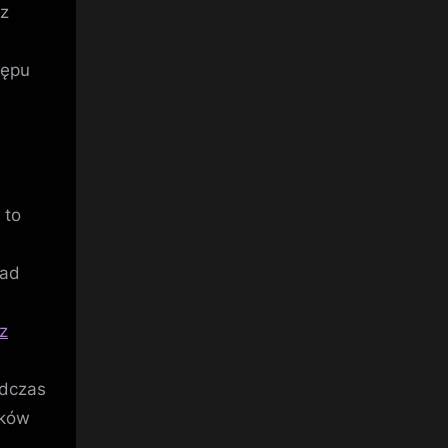
ez
tępu
 to
.
nad
z
odczas
ików