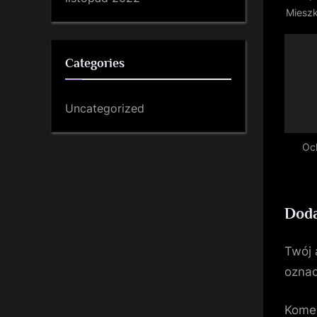
t
Miesz
:
D
Przes
Categories
Uncategorized
Oc
Doda
Twój 
ozna
Kome