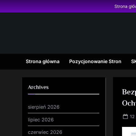
Skip
Strona gł
to
content
Strona główna
Pozycjonowanie Stron
S
Archives
Bez
Och
sierpień 2026
Po
12
lipiec 2026
on
czerwiec 2026