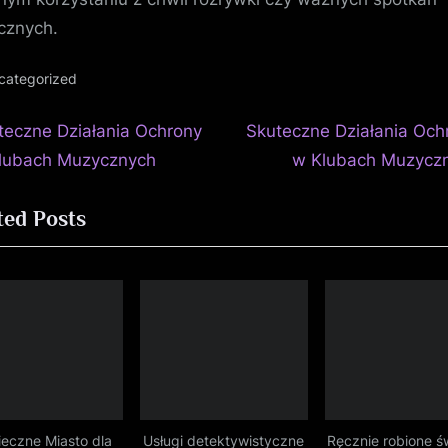
cznych.
categorized
N
igacja
teczne Działania Ochrony
Skuteczne Działania Och
e
lubach Muzycznych
w Klubach Muzycz
isu
x
ted Posts
t
P
o
s
t
:
eczne Miasto dla
Usługi detektywistyczne
Ręcznie robione ś