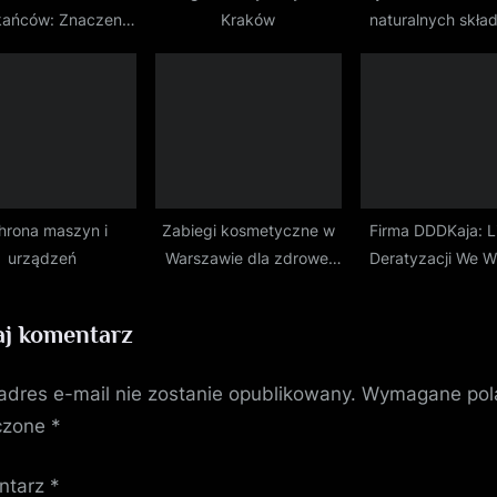
kańców: Znaczenie
Kraków
naturalnych skła
ezynfekcji w
trzeni Publicznej
hrona maszyn i
Zabiegi kosmetyczne w
Firma DDDKaja: L
urządzeń
Warszawie dla zdrowej
Deratyzacji We W
skóry
j komentarz
adres e-mail nie zostanie opublikowany.
Wymagane pol
czone
*
ntarz
*