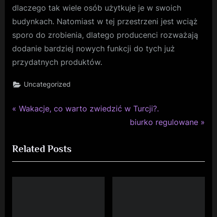
dlaczego tak wiele osób użytkuje je w swoich
budynkach. Natomiast w tej przestrzeni jest wciąż
sporo do zrobienia, dlatego producenci rozważają
dodanie bardziej nowych funkcji do tych już
przydatnych produktów.
Uncategorized
P
Nawigacja
Wakacje, co warto zwiedzić w Turcji?.
r
N
biurko regulowane
wpisu
e
e
Related Posts
v
x
i
t
o
P
u
o
s
s
P
t