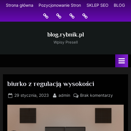
Skip
Strona główna
Pozycjonowanie Stron
SKLEP SEO
BLOG
to
Strona
Pozycjonowanie
SKLEP
BLOG
content
główna
Stron
SEO
blog.rybnik.pl
Wpisy Presell
biurko z regulacją wysokości
Posted
By
do
29 stycznia, 2023
admin
Brak komentarzy
on
biurko
z
regulacją
wysokośc