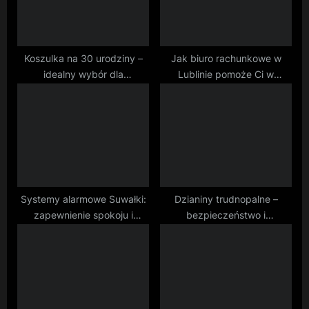
o
:
s
t
Koszulka na 30 urodziny –
Jak biuro rachunkowe w
idealny wybór dla
Lublinie pomoże Ci w
:
nowoczesnej osoby
podatkach?
Systemy alarmowe Suwałki:
Dzianiny trudnopalne –
zapewnienie spokoju i
bezpieczeństwo i
bezpieczeństwa
zaawansowane technologie