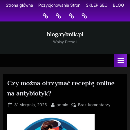
Skip
Strona główna
Pozycjonowanie Stron
SKLEP SEO
BLOG
to
Strona
Pozycjonowanie
SKLEP
BLOG
content
główna
Stron
SEO
blog.rybnik.pl
Wpisy Presell
Czy można otrzymać receptę online
na antybiotyk?
Posted
By
do
31 sierpnia, 2025
admin
Brak komentarzy
on
Czy
można
otrzymać