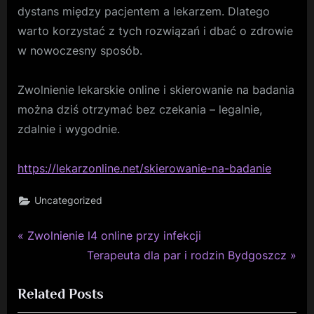
dystans między pacjentem a lekarzem. Dlatego
warto korzystać z tych rozwiązań i dbać o zdrowie
w nowoczesny sposób.
Zwolnienie lekarskie online i skierowanie na badania
można dziś otrzymać bez czekania – legalnie,
zdalnie i wygodnie.
https://lekarzonline.net/skierowanie-na-badanie
Uncategorized
P
Nawigacja
Zwolnienie l4 online przy infekcji
r
N
Terapeuta dla par i rodzin Bydgoszcz
wpisu
e
e
Related Posts
v
x
i
t