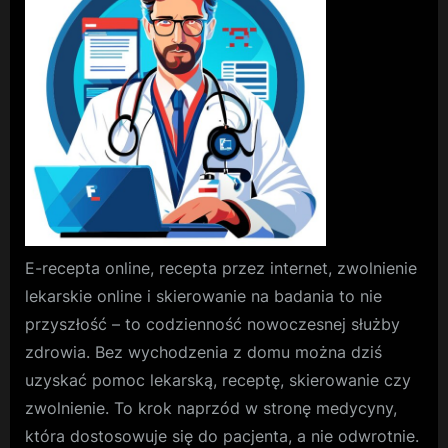
receptę
online
na
antybioty
E-recepta online, recepta przez internet, zwolnienie
lekarskie online i skierowanie na badania to nie
przyszłość – to codzienność nowoczesnej służby
zdrowia. Bez wychodzenia z domu można dziś
uzyskać pomoc lekarską, receptę, skierowanie czy
zwolnienie. To krok naprzód w stronę medycyny,
która dostosowuje się do pacjenta, a nie odwrotnie.