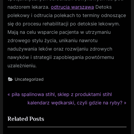
nadzorem lekarza.
odtrucia warszawa
Detoks
polekowy i odtrucia polekach to terminy odnoszące
się do procesu rehabilitacji po detoksie lekowym.
Mają na celu wsparcie pacjenta w utrzymaniu
zdrowego stylu życia, unikaniu nawrotu
nadużywania leków oraz rozwijaniu zdrowych
nawyków i strategii zapobiegania powtórnemu
uzależnieniu.
Uncategorized
P
Nawigacja
piła spalinowa stihl, sklep z produktami stihl
r
N
kalendarz wędkarski, czyli gdzie na ryby?
wpisu
e
e
Related Posts
v
x
i
t