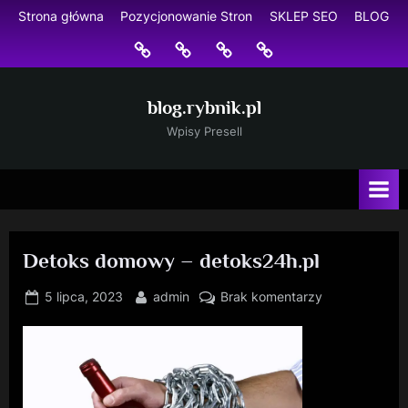
Skip
Strona główna
Pozycjonowanie Stron
SKLEP SEO
BLOG
to
Strona
Pozycjonowanie
SKLEP
BLOG
content
główna
Stron
SEO
blog.rybnik.pl
Wpisy Presell
Detoks domowy – detoks24h.pl
Posted
By
do
5 lipca, 2023
admin
Brak komentarzy
on
Detoks
domowy
–
detoks24h.pl