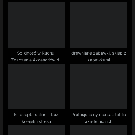
o
P
u
o
s
s
P
t
o
:
s
t
Solidność w Ruchu:
drewniane zabawki, sklep z
Znaczenie Akcesoriów do
zabawkami
:
Zawiasów
E-recepta online – bez
Profesjonalny montaż tablic
kolejek i stresu
akademickich