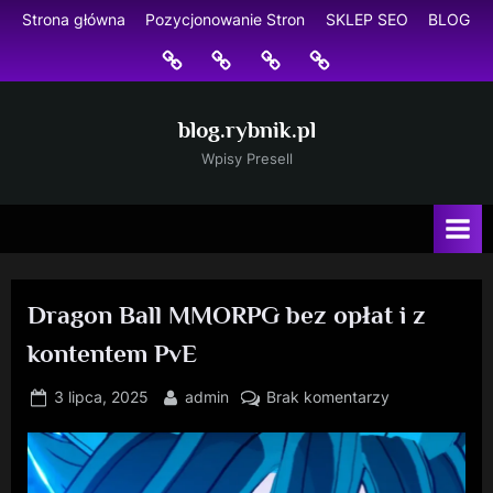
Skip
Strona główna
Pozycjonowanie Stron
SKLEP SEO
BLOG
to
Strona
Pozycjonowanie
SKLEP
BLOG
content
główna
Stron
SEO
blog.rybnik.pl
Wpisy Presell
Dragon Ball MMORPG bez opłat i z
kontentem PvE
Posted
By
do
3 lipca, 2025
admin
Brak komentarzy
on
Dragon
Ball
MMORPG