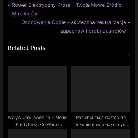
P
Nawigacja
Rower Elektryczny Kross – Twoje Nowe Źródło
r
Mobilności
wpisu
e
N
Ozonowanie Opole – skuteczna neutralizacja
v
e
zapachów i drobnoustrojów
i
x
Related Posts
o
t
u
P
s
o
P
s
o
t
s
:
t
:
Wpływ Chwilówek na Historię
Pacjenci mają dostęp do
Kredytową: Co Warto
dokumentów medycznych
Wiedzieć?
online