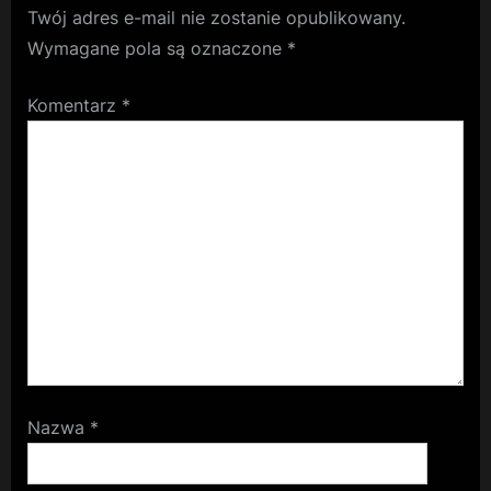
Twój adres e-mail nie zostanie opublikowany.
Wymagane pola są oznaczone
*
Komentarz
*
Nazwa
*