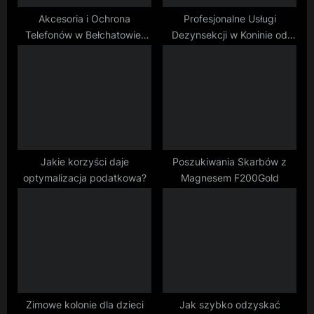
:
Akcesoria i Ochrona
Profesjonalne Usługi
Telefonów w Bełchatowie:
Dezynsekcji w Koninie od
Zadbaj o Swój Sprzęt
DDDKaja
Jakie korzyści daje
Poszukiwania Skarbów z
optymalizacja podatkowa?
Magnesem F200Gold
Zimowe kolonie dla dzieci
Jak szybko odzyskać