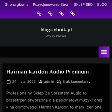
Skip
Strona główna
Pozycjonowanie Stron
SKLEP SEO
BLOG
to
Strona
Pozycjonowanie
SKLEP
BLOG
content
główna
Stron
SEO
blog.rybnik.pl
Wpisy Presell
Harman Kardon Audio Premium
Posted
By
do
24 maja, 2026
admin
Brak komentarzy
on
Harman
Profesjonalny Sklep Ze Sprzetem Audio to
Kardon
Audio
przestrzen stworzona dla pasjonatow muzyki oraz
Premium
kina domowego. Harman Kardon to marki cenione