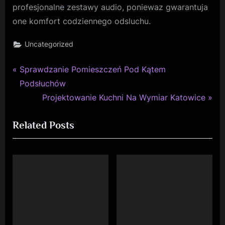
profesjonalne zestawy audio, poniewaz gwarantuja
one komfort codziennego odsluchu.
Uncategorized
P
Nawigacja
Sprawdzanie Pomieszczeń Pod Kątem
r
Podsłuchów
wpisu
e
N
Projektowanie Kuchni Na Wymiar Katowice
v
e
Related Posts
i
x
o
t
u
P
s
o
P
s
o
t
s
:
t