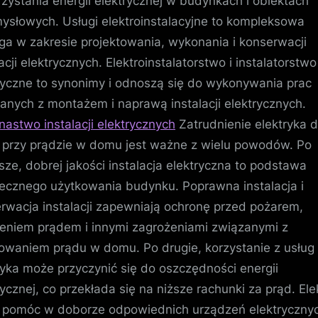
zystania energii elektrycznej w budynkach i obiektach
ysłowych. Usługi elektroinstalacyjne to kompleksowa
ga w zakresie projektowania, wykonania i konserwacji
lacji elektrycznych. Elektroinstalatorstwo i instalatorstwo
ryczne to synonimy i odnoszą się do wykonywania prac
anych z montażem i naprawą instalacji elektrycznych.
astwo instalacji elektrycznych
Zatrudnienie elektryka 
 przy prądzie w domu jest ważne z wielu powodów. Po
sze, dobrej jakości instalacja elektryczna to podstawa
ecznego użytkowania budynku. Poprawna instalacja i
rwacja instalacji zapewniają ochronę przed pożarem,
eniem prądem i innymi zagrożeniami związanymi z
owaniem prądu w domu. Po drugie, korzystanie z usług
ryka może przyczynić się do oszczędności energii
rycznej, co przekłada się na niższe rachunki za prąd. Ele
pomóc w doborze odpowiednich urządzeń elektrycznyc