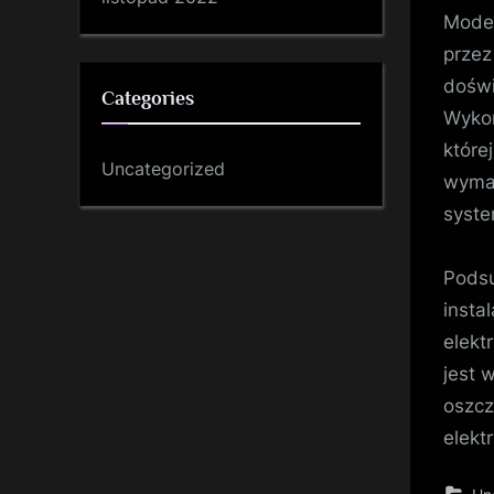
Moder
przez
doświ
Categories
Wykon
które
Uncategorized
wymag
syste
Podsu
insta
elekt
jest 
oszcz
elekt