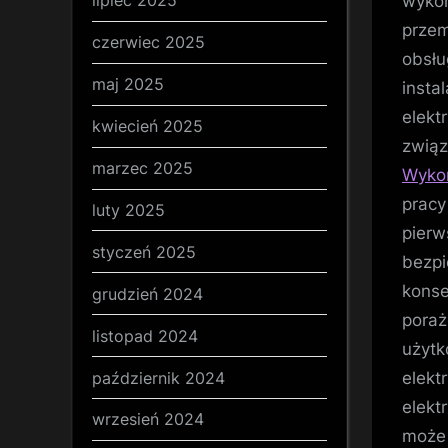
lipiec 2025
wykor
przem
czerwiec 2025
obsłu
maj 2025
insta
elekt
kwiecień 2025
związ
marzec 2025
Wykon
pracy
luty 2025
pierw
styczeń 2025
bezpi
konse
grudzień 2024
poraż
listopad 2024
użytk
październik 2024
elekt
elekt
wrzesień 2024
może 