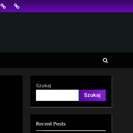
jonowanie
SKLEP
BLOG
SEO
Toggle
search
form
Szukaj
Szukaj
Recent Posts