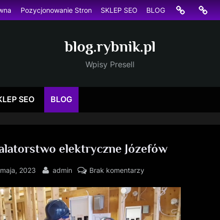
Strona
Pozyc
ówna
Pozycjonowanie Stron
SKLEP SEO
BLOG
główna
Stron
blog.rybnik.pl
Wpisy Presell
KLEP SEO
BLOG
alatorstwo elektryczne Józefów
sted
By
do
 maja, 2023
admin
Brak komentarzy
Instalatorstwo
elektryczne
Józefów