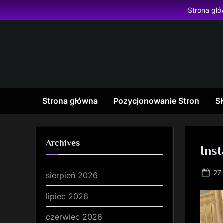
Skip
Strona gł
to
content
Strona główna
Pozycjonowanie Stron
S
Archives
Inst
Po
27
sierpień 2026
on
lipiec 2026
czerwiec 2026