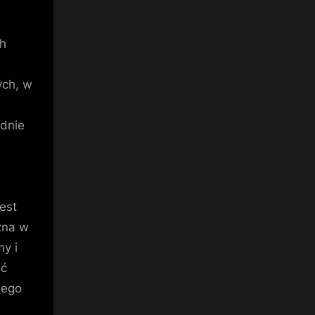
ch
ych, w
ednie
est
zna w
y i
ać
nego