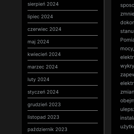
sierpień 2024
sposo
zmnie
lipiec 2024
dokon
czerwiec 2024
stanu
Pomia
maj 2024
mocy,
kwiecień 2024
elekt
wykry
marzec 2024
zapew
luty 2024
elekt
styczeń 2024
zmian
obejm
grudzień 2023
uleps
listopad 2023
insta
użytk
październik 2023