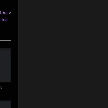
Góra
aria
ic