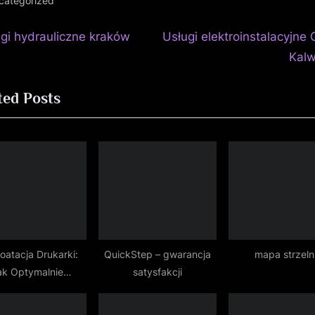
categorized
N
igacja
ugi hydrauliczne kraków
Usługi elektroinstalacyjne 
e
Kalw
isu
x
ted Posts
t
P
o
s
t
:
oatacja Drukarki:
QuickStep – gwarancja
mapa strzeln
ak Optymalnie
satysfakcji
zystać z Tuszy i
Tonerów?