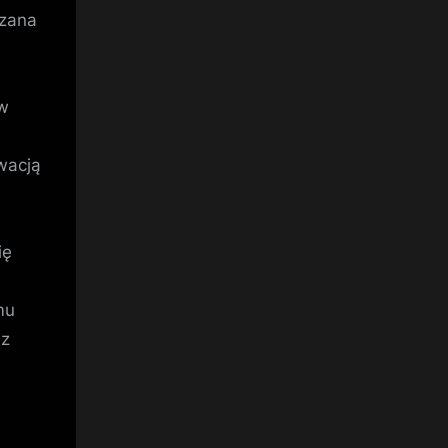
dzana
 w
wacją
ię
mu
az