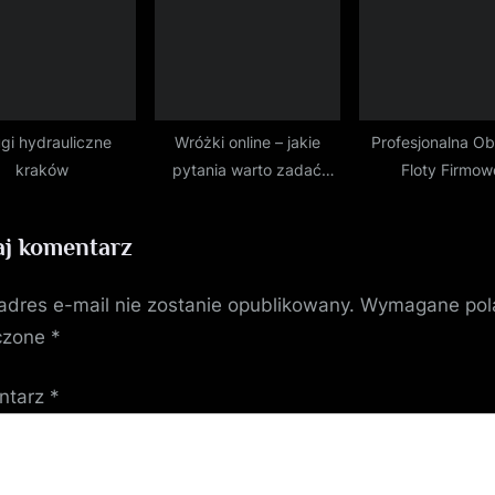
ugi hydrauliczne
Wróżki online – jakie
Profesjonalna O
kraków
pytania warto zadać
Floty Firmow
wróżce?
j komentarz
adres e-mail nie zostanie opublikowany.
Wymagane pol
czone
*
ntarz
*