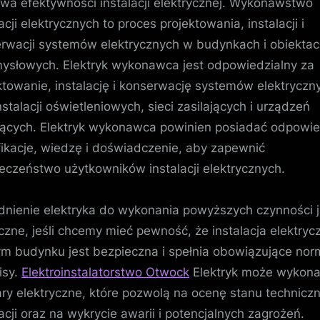
wa efektywności instalacji elektrycznej. Wykonawstwo
acji elektrycznych to proces projektowania, instalacji i
rwacji systemów elektrycznych w budynkach i obiekta
ysłowych. Elektryk wykonawca jest odpowiedzialny za
ktowanie, instalację i konserwację systemów elektryczn
nstalacji oświetleniowych, sieci zasilających i urządzeń
jących. Elektryk wykonawca powinien posiadać odpowi
fikacje, wiedzę i doświadczenie, aby zapewnić
eczeństwo użytkowników instalacji elektrycznych.
dnienie elektryka do wykonania powyższych czynności j
czne, jeśli chcemy mieć pewność, że instalacja elektryc
m budynku jest bezpieczna i spełnia obowiązujące norm
isy.
Elektroinstalatorstwo Otwock
Elektryk może wykon
ry elektryczne, które pozwolą na ocenę stanu technicz
lacji oraz na wykrycie awarii i potencjalnych zagrożeń.