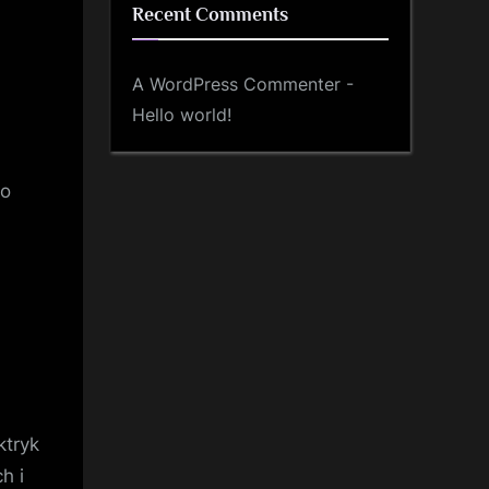
Recent Comments
A WordPress Commenter
-
Hello world!
do
ktryk
h i