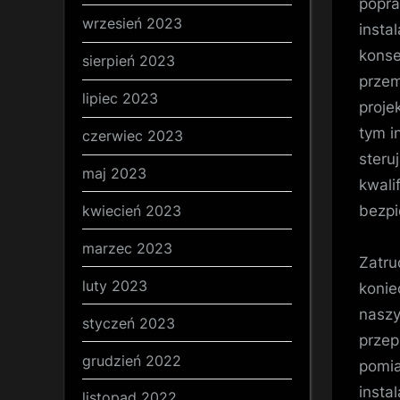
popra
wrzesień 2023
instal
konse
sierpień 2023
przem
lipiec 2023
proje
tym i
czerwiec 2023
steru
maj 2023
kwali
kwiecień 2023
bezpi
marzec 2023
Zatru
luty 2023
konie
naszy
styczeń 2023
przep
grudzień 2022
pomia
insta
listopad 2022