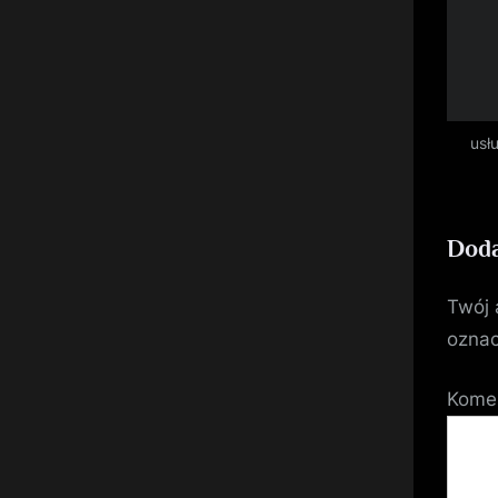
usł
Doda
Twój 
ozna
Kome