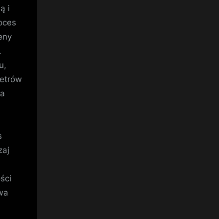
ą i
roces
eny
.
u,
metrów
na
s
zaj
ści
twa