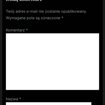
Twój adres e-mail nie zostanie opublikowany.
Wymagane pola są oznaczone
*
Komentarz
*
Nazwa
*