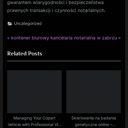
gwarantem wiarygodności i bezpieczeństwa
prawnych transakcji i czynności notarialnych.
Uncategorized
P
N
Nawigacja
kontener biurowy
kancelaria notarialna w zabrzu
r
e
wpisu
Related Posts
e
x
v
t
i
P
o
o
u
s
s
t
P
:
o
s
Managing Your Copart
Skierowanie na badania
Vehicle with Professional VIN
genetyczne online –
t