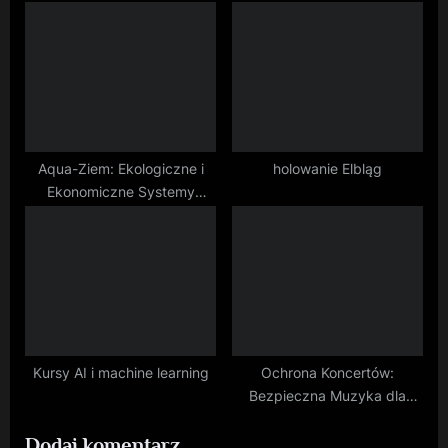
Removal Services
kompleksowe rozwiązania
:
Aqua-Ziem: Ekologiczne i
holowanie Elbląg
Ekonomiczne Systemy
Odwiertów w Twojej Okolicy
Kursy AI i machine learning
Ochrona Koncertów:
Bezpieczna Muzyka dla
Wszystkich
Dodaj komentarz