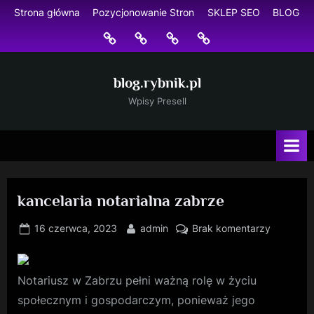
Skip
Strona główna
Pozycjonowanie Stron
SKLEP SEO
BLOG
to
Strona
Pozycjonowanie
SKLEP
BLOG
content
główna
Stron
SEO
blog.rybnik.pl
Wpisy Presell
kancelaria notarialna zabrze
Posted
By
do
16 czerwca, 2023
admin
Brak komentarzy
on
kancelari
notarialn
zabrze
Notariusz w Zabrzu pełni ważną rolę w życiu
społecznym i gospodarczym, ponieważ jego