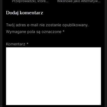
Przeprowadzki, które
Wiklinowe jako Alternatywa
Zmieniają Perspektywę
dla Plastiku
Dodaj komentarz
Twój adres e-mail nie zostanie opublikowany.
Wymagane pola są oznaczone
*
Komentarz
*