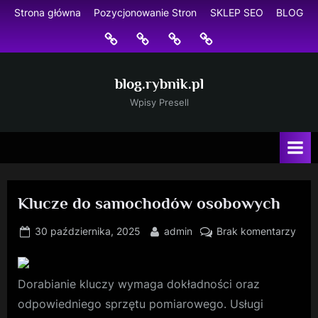
Skip
Strona główna
Pozycjonowanie Stron
SKLEP SEO
BLOG
to
Strona
Pozycjonowanie
SKLEP
BLOG
content
główna
Stron
SEO
blog.rybnik.pl
Wpisy Presell
Klucze do samochodów osobowych
Posted
By
do
30 października, 2025
admin
Brak komentarzy
on
Kluc
do
sam
Dorabianie kluczy wymaga dokładności oraz
oso
odpowiedniego sprzętu pomiarowego. Usługi