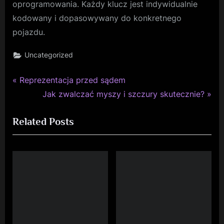
oprogramowania. Każdy klucz jest indywidualnie
kodowany i dopasowywany do konkretnego
pojazdu.
Uncategorized
P
Nawigacja
Reprezentacja przed sądem
r
N
Jak zwalczać myszy i szczury skutecznie?
wpisu
e
e
Related Posts
v
x
i
t
o
P
u
o
s
s
P
t
o
:
s