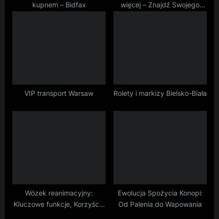
kupnem – Bidfax
więcej – Znajdź Swojego
:
Zwierzaka w Ogłoszeniach!
VIP transport Warsaw
Rolety i markizy Bielsko-Biała
Wózek reanimacyjny:
Ewolucja Spożycia Konopi:
Kluczowe funkcje, Korzyści i
Od Palenia do Wapowania
Zastosowanie