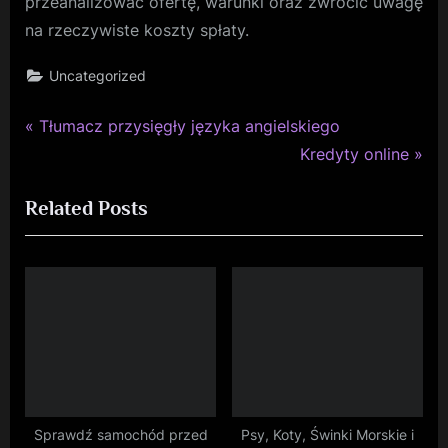
przeanalizować ofertę, warunki oraz zwrócić uwagę
na rzeczywiste koszty spłaty.
Uncategorized
P
Nawigacja
Tłumacz przysięgły języka angielskiego
r
N
Kredyty online
wpisu
e
e
Related Posts
v
x
i
t
o
P
u
o
s
s
P
t
o
:
s
t
Sprawdź samochód przed
Psy, Koty, Świnki Morskie i