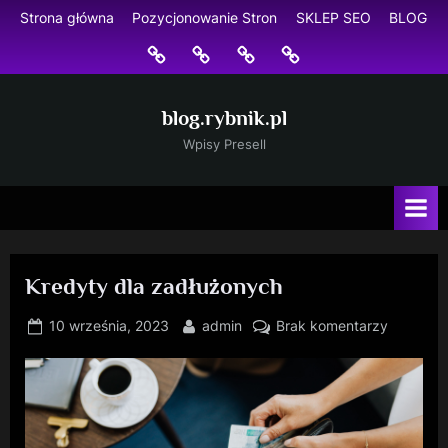
Skip
Strona główna
Pozycjonowanie Stron
SKLEP SEO
BLOG
to
Strona
Pozycjonowanie
SKLEP
BLOG
content
główna
Stron
SEO
blog.rybnik.pl
Wpisy Presell
Kredyty dla zadłużonych
Posted
By
do
10 września, 2023
admin
Brak komentarzy
on
Kredyty
dla
zadłużon