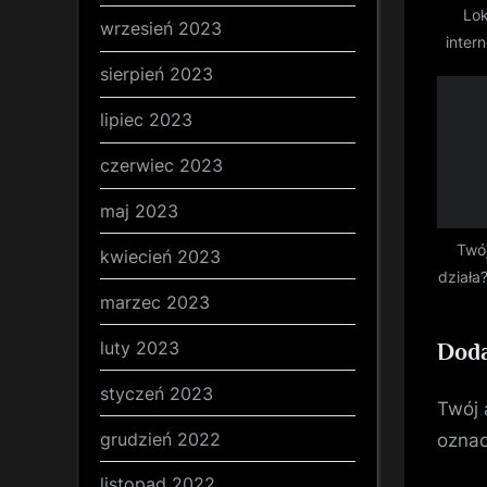
Lok
t
wrzesień 2023
inter
:
sierpień 2023
lipiec 2023
czerwiec 2023
maj 2023
Twó
kwiecień 2023
działa
marzec 2023
luty 2023
Doda
styczeń 2023
Twój 
grudzień 2022
ozna
listopad 2022