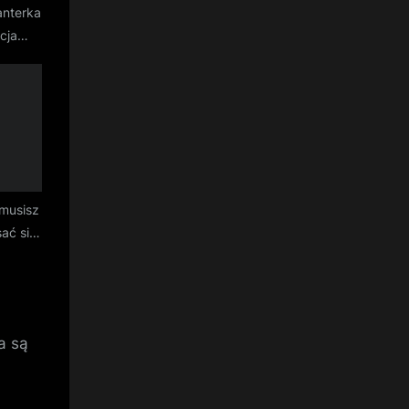
anterka
cja
tu od
musisz
sać się
jazdy w
?
a są