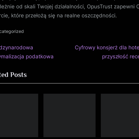
leżnie od skali Twojej działalności, OpusTrust zapewni C
cie, które przełożą się na realne oszczędności.
categorized
N
igacja
dzynarodowa
Cyfrowy konsjerż dla hote
e
ymalizacja podatkowa
przyszłość rec
isu
x
ted Posts
t
P
o
s
t
: