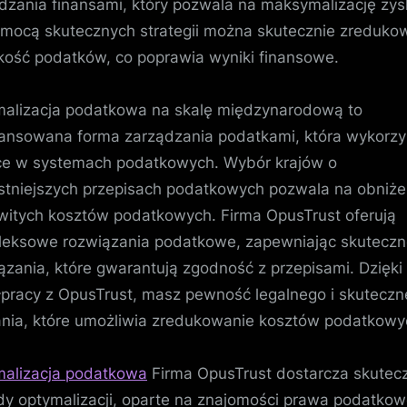
dzania finansami, który pozwala na maksymalizację zy
mocą skutecznych strategii można skutecznie zreduko
ość podatków, co poprawia wyniki finansowe.
alizacja podatkowa na skalę międzynarodową to
nsowana forma zarządzania podatkami, która wykorzy
ce w systemach podatkowych. Wybór krajów o
stniejszych przepisach podatkowych pozwala na obniże
witych kosztów podatkowych. Firma OpusTrust oferują
eksowe rozwiązania podatkowe, zapewniając skutecz
ązania, które gwarantują zgodność z przepisami. Dzięki
pracy z OpusTrust, masz pewność legalnego i skutecz
ania, które umożliwia zredukowanie kosztów podatkowy
alizacja podatkowa
Firma OpusTrust dostarcza skutec
y optymalizacji, oparte na znajomości prawa podatkow