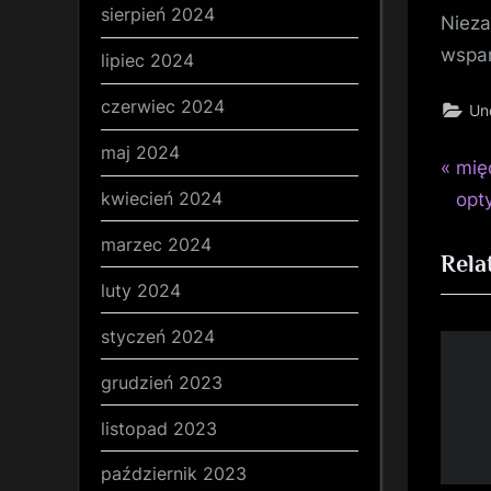
sierpień 2024
Nieza
wspar
lipiec 2024
czerwiec 2024
Un
maj 2024
P
Naw
mię
r
kwiecień 2024
opt
wp
e
marzec 2024
Rela
v
luty 2024
i
o
styczeń 2024
u
grudzień 2023
s
P
listopad 2023
o
październik 2023
s