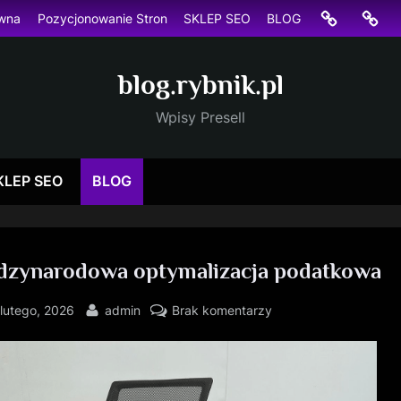
Strona
Pozyc
ówna
Pozycjonowanie Stron
SKLEP SEO
BLOG
główna
Stron
blog.rybnik.pl
Wpisy Presell
KLEP SEO
BLOG
dzynarodowa optymalizacja podatkowa
sted
By
do
 lutego, 2026
admin
Brak komentarzy
międzynarodowa
optymalizacja
podatkowa