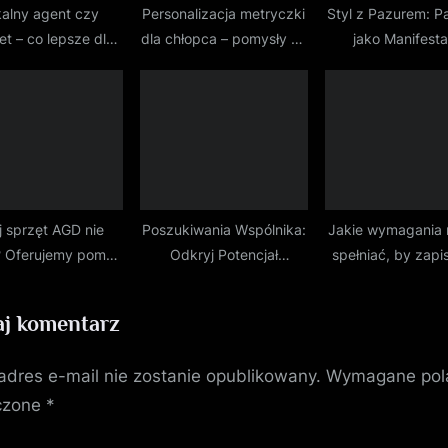
alny agent czy
Personalizacja metryczki
Styl z Pazurem: P
net – co lepsze dla
dla chłopca – pomysły na
jako Manifesta
kierowcy?
motywy
Modowego Odwro
Rutyny
j sprzęt AGD nie
Poszukiwania Wspólnika:
Jakie wymagania 
? Oferujemy pomoc
Odkryj Potencjał
spełniać, by zapi
w Koszalinie
Długofalowej
na kurs na prawo 
Współpracy!
Szczecinie
j komentarz
adres e-mail nie zostanie opublikowany.
Wymagane pol
czone
*