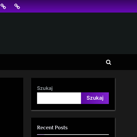
jonowanie
SKLEP
BLOG
SEO
Toggle
search
form
Szukaj
Szukaj
Recent Posts