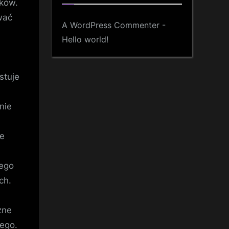
sków.
wać
A WordPress Commenter
-
Hello world!
stuje
nie
ne
nego
ch.
zne
ego.