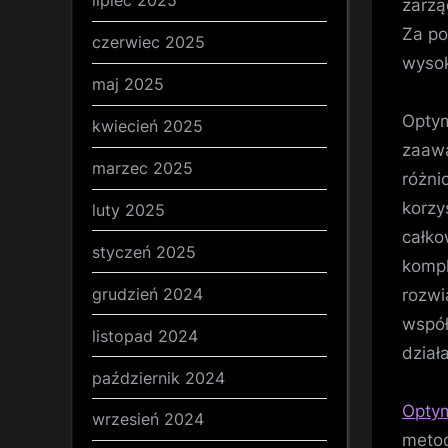
lipiec 2025
zarzą
Za po
czerwiec 2025
wysok
maj 2025
Optym
kwiecień 2025
zaawa
marzec 2025
różni
korzy
luty 2025
całko
styczeń 2025
kompl
grudzień 2024
rozwi
współ
listopad 2024
dział
październik 2024
Optym
wrzesień 2024
metod