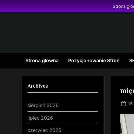
Skip
Strona gł
to
content
Strona główna
Pozycjonowanie Stron
S
Archives
mię
Po
15
sierpień 2026
on
lipiec 2026
czerwiec 2026