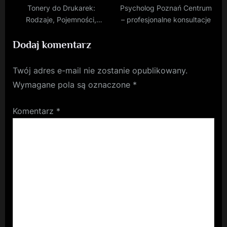
Tonery do Drukarek:
Psycholog Poznań Centrum
Rodzaje, Pojemności,
– profesjonalne konsultacje
Zastosowania
Dodaj komentarz
Twój adres e-mail nie zostanie opublikowany.
Wymagane pola są oznaczone
*
Komentarz
*