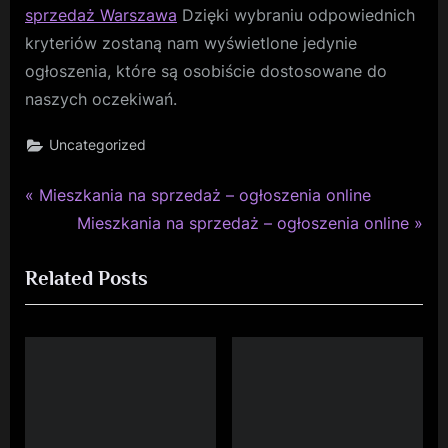
sprzedaż Warszawa
Dzięki wybraniu odpowiednich
kryteriów zostaną nam wyświetlone jedynie
ogłoszenia, które są osobiście dostosowane do
naszych oczekiwań.
Uncategorized
P
Nawigacja
Mieszkania na sprzedaż – ogłoszenia online
r
N
Mieszkania na sprzedaż – ogłoszenia online
wpisu
e
e
Related Posts
v
x
i
t
o
P
u
o
s
s
P
t
o
: