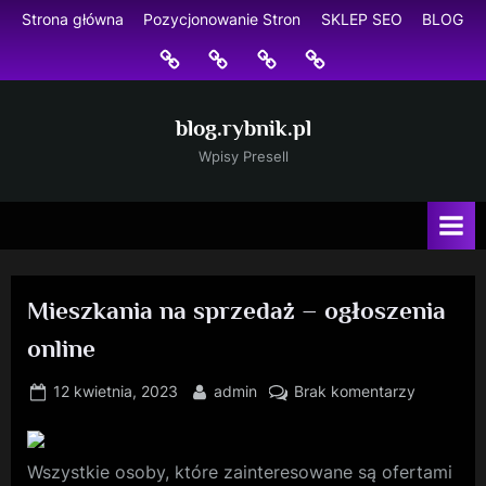
Skip
Strona główna
Pozycjonowanie Stron
SKLEP SEO
BLOG
to
Strona
Pozycjonowanie
SKLEP
BLOG
content
główna
Stron
SEO
blog.rybnik.pl
Wpisy Presell
Mieszkania na sprzedaż – ogłoszenia
online
Posted
By
do
12 kwietnia, 2023
admin
Brak komentarzy
on
Mieszkani
na
sprzedaż
Wszystkie osoby, które zainteresowane są ofertami