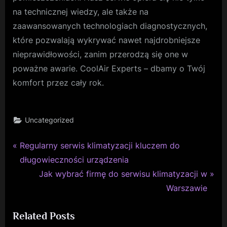
na technicznej wiedzy, ale także na
zaawansowanych technologiach diagnostycznych,
które pozwalają wykrywać nawet najdrobniejsze
nieprawidłowości, zanim przerodzą się one w
poważne awarie. CoolAir Experts – dbamy o Twój
komfort przez cały rok.
Uncategorized
P
Nawigacja
Regularny serwis klimatyzacji kluczem do
r
długowieczności urządzenia
wpisu
e
N
Jak wybrać firmę do serwisu klimatyzacji w
v
e
Warszawie
i
x
Related Posts
o
t