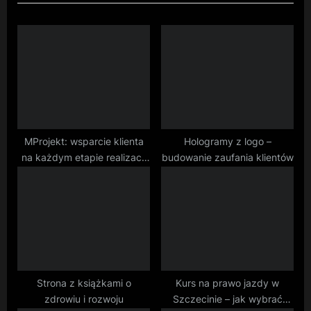
u
P
s
o
P
s
o
t
s
:
t
:
MProjekt: wsparcie klienta
Hologramy z logo –
na każdym etapie realizacji
budowanie zaufania klientów
projektu
Strona z książkami o
Kurs na prawo jazdy w
zdrowiu i rozwoju
Szczecinie – jak wybrać