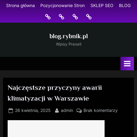
Skip
Strona główna
Pozycjonowanie Stron
SKLEP SEO
BLOG
to
Strona
Pozycjonowanie
SKLEP
BLOG
content
główna
Stron
SEO
blog.rybnik.pl
Wpisy Presell
Najczęstsze przyczyny awarii
klimatyzacji w Warszawie
Posted
By
do
26 kwietnia, 2025
admin
Brak komentarzy
on
Najczęst
przyczyn
awarii