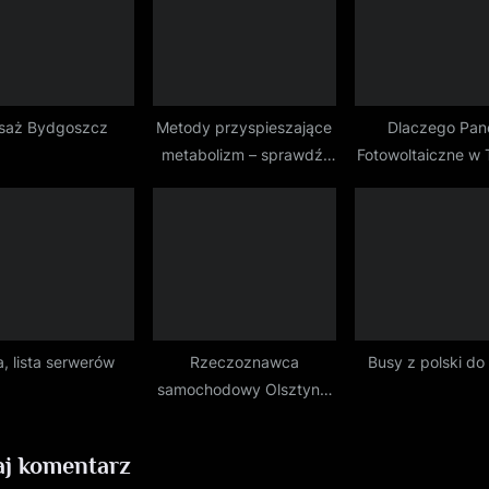
:
saż Bydgoszcz
Metody przyspieszające
Dlaczego Pan
metabolizm – sprawdź,
Fotowoltaiczne w 
które działają
to Inwestycja
Przyszłość
a, lista serwerów
Rzeczoznawca
Busy z polski do 
samochodowy Olsztyn –
profesjonalna wycena aut
j komentarz