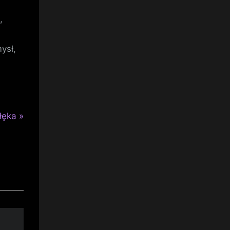
,
ysł,
łęka