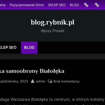
Strona
Pozyc
ówna
Pozycjonowanie Stron
SKLEP SEO
BLOG
główna
Stron
blog.rybnik.pl
Wpisy Presell
KLEP SEO
BLOG
ka samoobrony Białołęka
sted
By
do
października, 2023
admin
Brak komentarzy
nauka
samoobrony
Białołęka
Maga Warszawa Białołęka to centrum, w którym kobiety