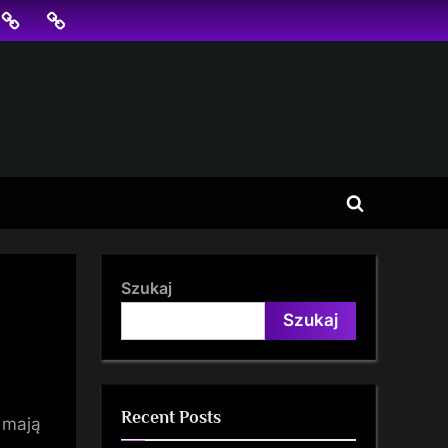
jonowanie
SKLEP
BLOG
SEO
Toggle
search
form
Szukaj
Szukaj
Recent Posts
 mają