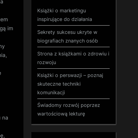
za
Książki o marketingu
inspirujące do działania
etem
ogą im
Sekrety sukcesu ukryte w
a
biografiach znanych osób
ny
Strona z książkami o zdrowiu i
ia,
rozwoju
e
Książki o perswazji – poznaj
skuteczne techniki
komunikacji
Świadomy rozwój poprzez
wartościową lekturę
 na
ę,