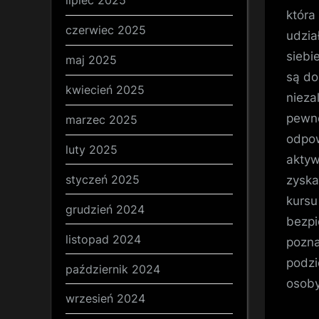
lipiec 2025
która
czerwiec 2025
udzia
siebi
maj 2025
są do
kwiecień 2025
nieza
pewne
marzec 2025
odpow
luty 2025
aktyw
styczeń 2025
zyska
kursu
grudzień 2024
bezpi
listopad 2024
pozna
podzi
październik 2024
osoby
wrzesień 2024