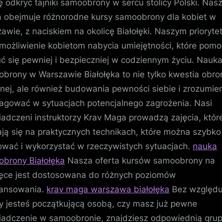
ę odkryć tajniki samoobrony w sercu stolicy Polski. Nas
a obejmuje różnorodne kursy samoobrony dla kobiet w
awie, z naciskiem na okolicę Białołęki. Naszym prioryt
umożliwienie kobietom nabycia umiejętności, które pom
ć się pewniej i bezpieczniej w codziennym życiu. Nauk
brony w Warszawie Białołęka to nie tylko kwestia obro
znej, ale również budowania pewności siebie i zrozumien
eagować w sytuacjach potencjalnego zagrożenia. Nasi
adczeni instruktorzy Krav Maga prowadzą zajęcia, któr
ają się na praktycznych technikach, które można szybko
wać i wykorzystać w rzeczywistych sytuacjach.
nauka
brony Białołęka
Nasza oferta kursów samoobrony na
łęce jest dostosowana do różnych poziomów
ansowania.
krav maga warszawa białołęka
Bez względu
zy jesteś początkującą osobą, czy masz już pewne
adczenie w samoobronie, znajdziesz odpowiednią grup