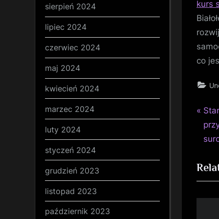
kurs 
sierpień 2024
Biało
lipiec 2024
rozwi
samoo
czerwiec 2024
co je
maj 2024
Un
kwiecień 2024
marzec 2024
P
Naw
Sta
r
prz
luty 2024
wp
e
sur
styczeń 2024
v
Rela
i
grudzień 2023
o
listopad 2023
u
s
październik 2023