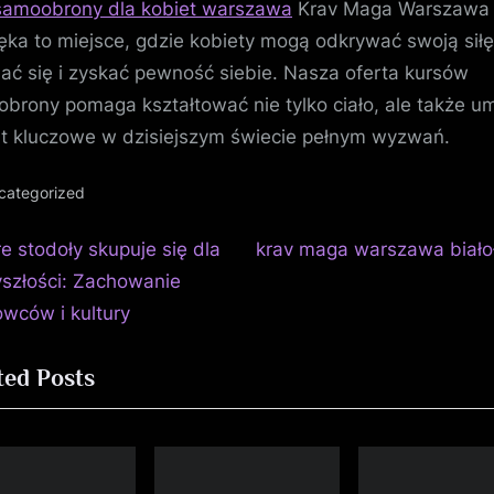
samoobrony dla kobiet warszawa
Krav Maga Warszawa
łęka to miejsce, gdzie kobiety mogą odkrywać swoją siłę
jać się i zyskać pewność siebie. Nasza oferta kursów
brony pomaga kształtować nie tylko ciało, ale także um
st kluczowe w dzisiejszym świecie pełnym wyzwań.
categorized
N
igacja
re stodoły skupuje się dla
krav maga warszawa biało
e
yszłości: Zachowanie
isu
x
owców i kultury
t
ted Posts
P
o
s
t