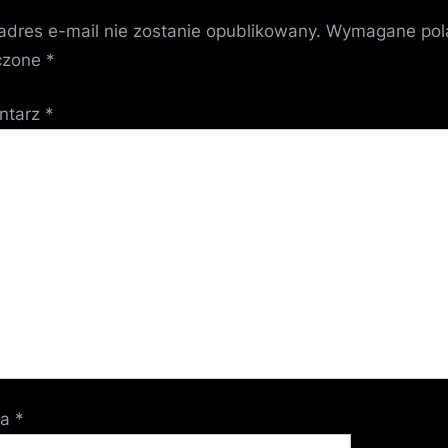
adres e-mail nie zostanie opublikowany.
Wymagane pol
czone
*
ntarz
*
wa
*