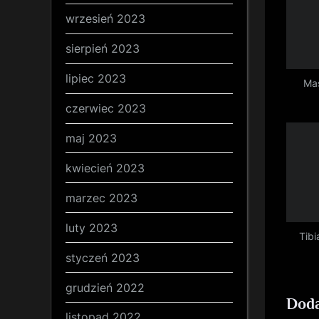
P
wrzesień 2023
o
s
sierpień 2023
t
lipiec 2023
Ma
:
czerwiec 2023
maj 2023
kwiecień 2023
marzec 2023
luty 2023
Tibi
styczeń 2023
grudzień 2022
Doda
listopad 2022