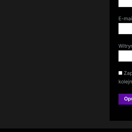
E-ma
Witry
Zap
kolej