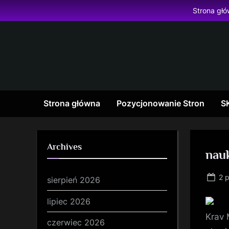
Skip
Strona gł
to
content
Strona główna
Pozycjonowanie Stron
S
Archives
nau
Po
2 
sierpień 2026
on
lipiec 2026
Krav 
czerwiec 2026