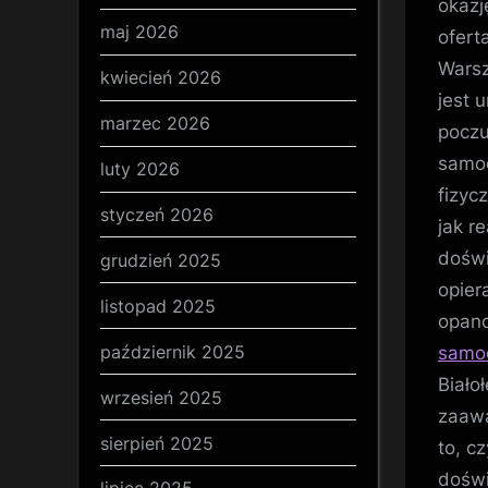
okazj
maj 2026
ofert
Warsz
kwiecień 2026
jest 
marzec 2026
poczu
samoo
luty 2026
fizyc
styczeń 2026
jak r
doświ
grudzień 2025
opier
listopad 2025
opano
październik 2025
samoo
Biało
wrzesień 2025
zaaw
sierpień 2025
to, c
doświ