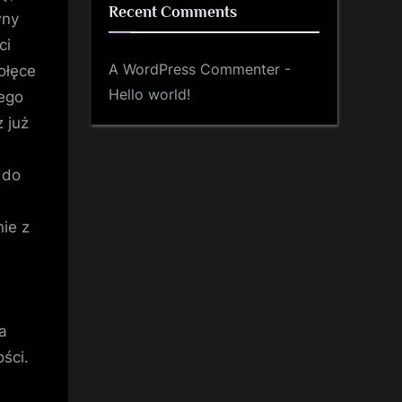
Recent Comments
wny
ci
A WordPress Commenter
-
ołęce
Hello world!
ego
 już
 do
nie z
a
ści.