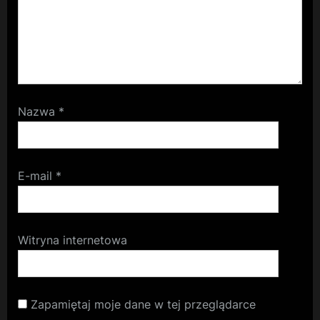
Nazwa
*
E-mail
*
Witryna internetowa
Zapamiętaj moje dane w tej przeglądarce