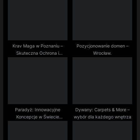
s
P
t
o
:
s
t
:
Krav Maga w Poznaniu –
Pozycjonowanie domen –
Skuteczna Ochrona i
Wrocław.
Pewność Siebie
Paradyż: Innowacyjne
Dywany: Carpets & More –
Koncepcje w Świecie
wybór dla każdego wnętrza
Ceramiki