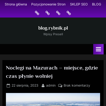
Skip
Strona główna
Pozycjonowanie Stron
SKLEP SEO
BLOG
to
Strona
Pozycjonowanie
SKLEP
BLOG
content
główna
Stron
SEO
blog.rybnik.pl
Wpisy Presell
Noclegi na Mazurach – miejsce, gdzie
czas płynie wolniej
Posted
By
do
22 sierpnia, 2023
admin
Brak komentarzy
on
Noclegi
na
Mazurach