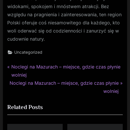
widokami, spokojem i mnóstwem atrakcji. Bez
względu na pragnienia i zainteresowania, ten region
Polski oferuje coś niesamowitego dla każdego, kto
woli oderwać się od codzienności i zanurzyć się w
cudownie natury.
Uncategorized
P
Nawigacja
Noclegi na Mazurach – miejsce, gdzie czas płynie
r
wolniej
wpisu
N
e
Noclegi na Mazurach – miejsce, gdzie czas płynie
e
v
wolniej
x
i
Related Posts
t
o
P
u
o
s