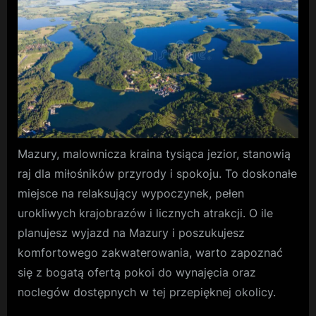
–
miejsce,
gdzie
czas
płynie
wolniej
Mazury, malownicza kraina tysiąca jezior, stanowią
raj dla miłośników przyrody i spokoju. To doskonałe
miejsce na relaksujący wypoczynek, pełen
urokliwych krajobrazów i licznych atrakcji. O ile
planujesz wyjazd na Mazury i poszukujesz
komfortowego zakwaterowania, warto zapoznać
się z bogatą ofertą pokoi do wynajęcia oraz
noclegów dostępnych w tej przepięknej okolicy.