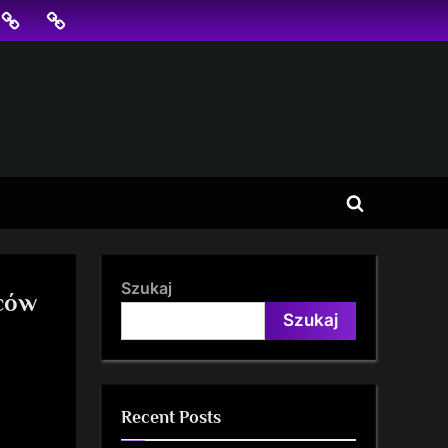
jonowanie
SKLEP
BLOG
SEO
Toggle
search
form
Szukaj
ńców
Szukaj
Recent Posts