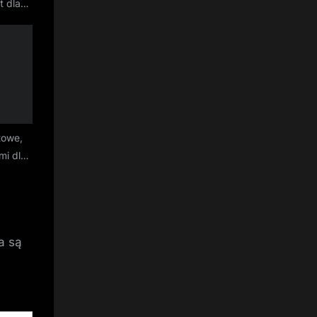
t dla
latów
towe,
mi dla
a są