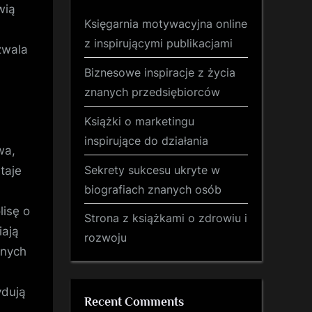
wią
Księgarnia motywacyjna online
z inspirującymi publikacjami
zwala
Biznesowe inspiracje z życia
znanych przedsiębiorców
Książki o marketingu
inspirujące do działania
wa,
Sekrety sukcesu ukryte w
taje
biografiach znanych osób
lisę o
Strona z książkami o zdrowiu i
iają
rozwoju
żnych
ydują
Recent Comments
d