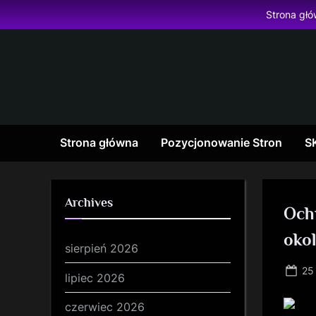
Skip
Strona gł
to
content
Strona główna
Pozycjonowanie Stron
S
Archives
Och
okol
sierpień 2026
Po
25
lipiec 2026
on
czerwiec 2026