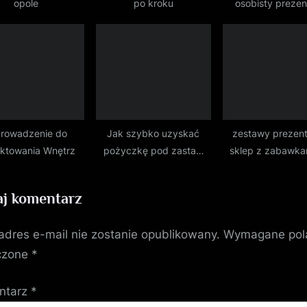
opole
po kroku
osobisty prezen
dojrzałych jubi
rowadzenie do
Jak szybko uzyskać
zestawy prezen
ektowania Wnętrz
pożyczkę pod zastaw
sklep z zabawka
auta
dzieci
j komentarz
adres e-mail nie zostanie opublikowany.
Wymagane pol
czone
*
ntarz
*