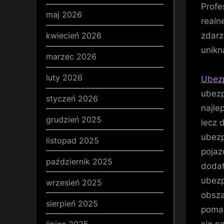
Profe
maj 2026
realn
zdarz
kwiecień 2026
unikn
marzec 2026
luty 2026
Ubez
ubezp
styczeń 2026
najle
grudzień 2025
lecz 
ubezp
listopad 2025
pojaz
październik 2025
dodat
ubezp
wrzesień 2025
obsza
sierpień 2025
pomag
się n