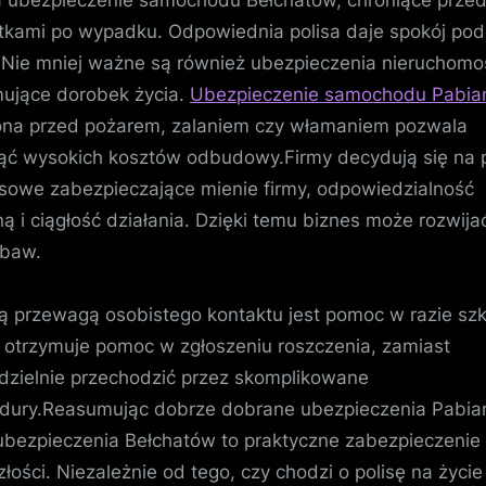
kami po wypadku. Odpowiednia polisa daje spokój po
.Nie mniej ważne są również ubezpieczenia nieruchomo
ujące dorobek życia.
Ubezpieczenie samochodu Pabia
na przed pożarem, zalaniem czy włamaniem pozwala
ąć wysokich kosztów odbudowy.Firmy decydują się na p
sowe zabezpieczające mienie firmy, odpowiedzialność
ną i ciągłość działania. Dzięki temu biznes może rozwija
obaw.
 przewagą osobistego kontaktu jest pomoc w razie sz
t otrzymuje pomoc w zgłoszeniu roszczenia, zamiast
zielnie przechodzić przez skomplikowane
dury.Reasumując dobrze dobrane ubezpieczenia Pabia
ubezpieczenia Bełchatów to praktyczne zabezpieczenie
złości. Niezależnie od tego, czy chodzi o polisę na życie