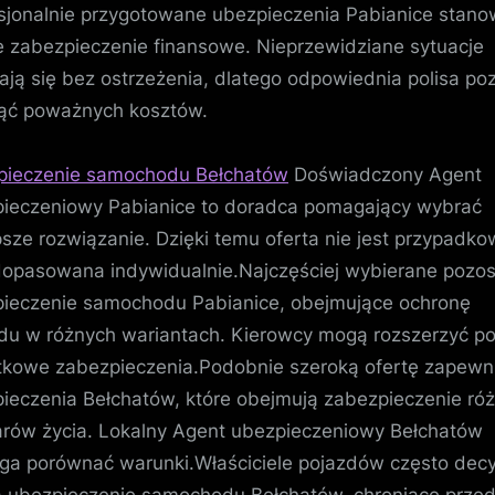
i
sjonalnie przygotowane ubezpieczenia Pabianice stano
auta
e zabezpieczenie finansowe. Nieprzewidziane sytuacje
–
ają się bez ostrzeżenia, dlatego odpowiednia polisa po
pakiety
ąć poważnych kosztów.
dla
mieszkańców
pieczenie samochodu Bełchatów
Doświadczony Agent
okolic
ieczeniowy Pabianice to doradca pomagający wybrać
psze rozwiązanie. Dzięki temu oferta nie jest przypadko
dopasowana indywidualnie.Najczęściej wybierane pozos
ieczenie samochodu Pabianice, obejmujące ochronę
du w różnych wariantach. Kierowcy mogą rozszerzyć po
kowe zabezpieczenia.Podobnie szeroką ofertę zapewn
ieczenia Bełchatów, które obejmują zabezpieczenie ró
rów życia. Lokalny Agent ubezpieczeniowy Bełchatów
a porównać warunki.Właściciele pojazdów często dec
a ubezpieczenie samochodu Bełchatów, chroniące prze