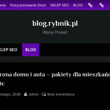
Strona
Pozyc
ówna
Pozycjonowanie Stron
SKLEP SEO
BLOG
główna
Stron
blog.rybnik.pl
Wpisy Presell
KLEP SEO
BLOG
rona domu i auta – pakiety dla mieszka
ic
sted
By
do
 lutego, 2026
admin
Brak komentarzy
Ochrona
domu