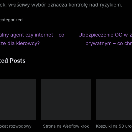
ek, właściwy wybór oznacza kontrolę nad ryzykiem.
categorized
N
igacja
alny agent czy internet – co
Ubezpieczenie OC w ż
e
sze dla kierowcy?
prywatnym – co chr
isu
x
ted Posts
t
P
o
s
t
:
okat rozwodowy
Strona na Webflow krok
Koszulki na 50 uro