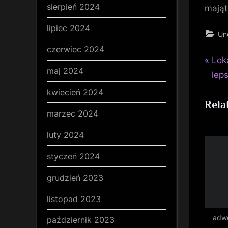
sierpień 2024
mająt
lipiec 2024
Un
czerwiec 2024
P
Naw
Lok
maj 2024
r
lep
wp
e
kwiecień 2024
Rela
v
marzec 2024
i
o
luty 2024
u
styczeń 2024
s
grudzień 2023
P
o
listopad 2023
s
adw
październik 2023
t