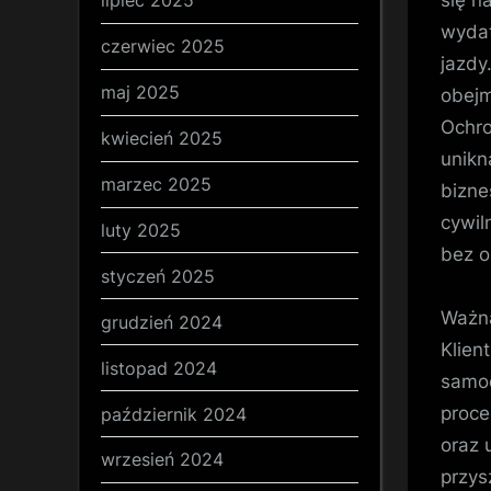
lipiec 2025
wydat
czerwiec 2025
jazdy
maj 2025
obejm
Ochro
kwiecień 2025
unikn
marzec 2025
bizne
cywil
luty 2025
bez 
styczeń 2025
Ważną
grudzień 2024
Klien
listopad 2024
samod
proce
październik 2024
oraz 
wrzesień 2024
przys