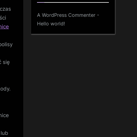
dczas
A WordPress Commenter
-
ści
Hello world!
nice
olisy
ć się
kody.
nice
 lub