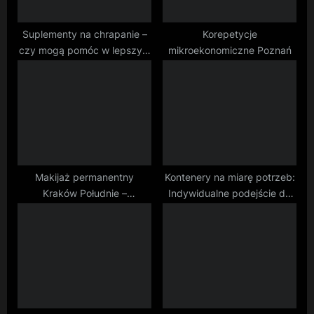
o
s
Suplementy na chrapanie –
Korepetycje
czy mogą pomóc w lepszym
mikroekonomiczne Poznań
t
śnie?
:
Makijaż permanentny
Kontenery na miarę potrzeb:
Kraków Południe –
Indywidualne podejście do
perfekcyjny wygląd na
każdego projektu
długie godziny