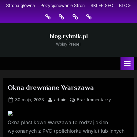
Skip
Strona główna
Pozycjonowanie Stron
SKLEP SEO
BLOG
to
Strona
Pozycjonowanie
SKLEP
BLOG
content
główna
Stron
SEO
blog.rybnik.pl
Wpisy Presell
Okna drewniane Warszawa
Posted
By
do
30 maja, 2023
admin
Brak komentarzy
on
Okna
drewniane
Warszawa
Okna plastikowe Warszawa to rodzaj okien
wykonanych z PVC (polichlorku winylu) lub innych