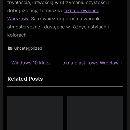
trwałością, łatwością w utrzymaniu czystości i
dobrą izolacją termiczną.
okna drewniane
Warszawa
Są również odporne na warunki
atmosferyczne i dostępne w różnych stylach i
kolorach.
Uncategorized
P
N
Nawigacja
Windows 10 klucz
okna plastikowe Wrocław
r
e
wpisu
Related Posts
e
x
v
t
i
P
o
o
u
s
s
t
P
: