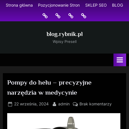
Skip
Strona główna
Pozycjonowanie Stron
SKLEP SEO
BLOG
to
Strona
Pozycjonowanie
SKLEP
BLOG
content
główna
Stron
SEO
blog.rybnik.pl
Wpisy Presell
Pompy do helu – precyzyjne
narzędzia w medycynie
Posted
By
do
22 września, 2024
admin
Brak komentarzy
on
Pompy
do
helu