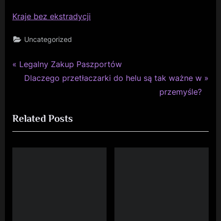
Kraje bez ekstradycji
Uncategorized
P
Nawigacja
Legalny Zakup Paszportów
r
N
Dlaczego przetłaczarki do helu są tak ważne w
wpisu
e
e
przemyśle?
v
x
Related Posts
i
t
o
P
u
o
s
s
P
t
o
:
s
t