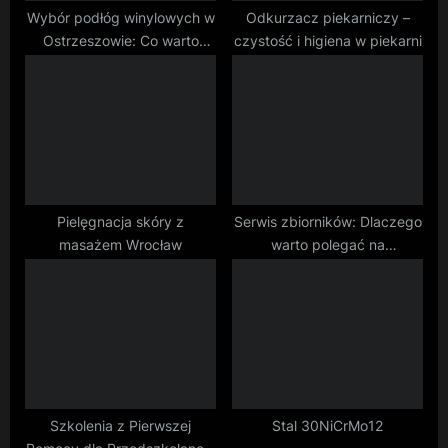
:
Wybór podłóg winylowych w
Odkurzacz piekarniczy –
Ostrzeszowie: Co warto
czystość i higiena w piekarni
wziąć pod uwagę?
Pielęgnacja skóry z
Serwis zbiorników: Dlaczego
masażem Wrocław
warto polegać na
doświadczonych
technikach?
Szkolenia z Pierwszej
Stal 30NiCrMo12