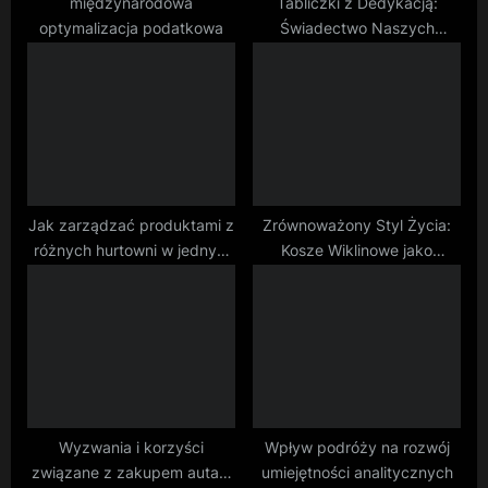
:
międzynarodowa
Tabliczki z Dedykacją:
optymalizacja podatkowa
Świadectwo Naszych
Silnych Więzi
Jak zarządzać produktami z
Zrównoważony Styl Życia:
różnych hurtowni w jednym
Kosze Wiklinowe jako
miejscu
Symbol Ekologicznego
Działania
Wyzwania i korzyści
Wpływ podróży na rozwój
związane z zakupem auta z
umiejętności analitycznych