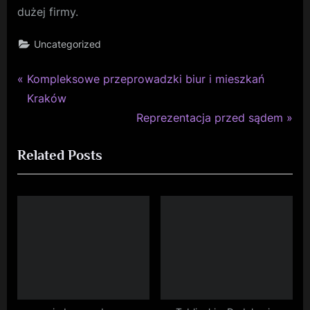
dużej firmy.
Uncategorized
P
Nawigacja
Kompleksowe przeprowadzki biur i mieszkań
r
Kraków
wpisu
e
N
Reprezentacja przed sądem
v
e
Related Posts
i
x
o
t
u
P
s
o
P
s
o
t
s
:
t