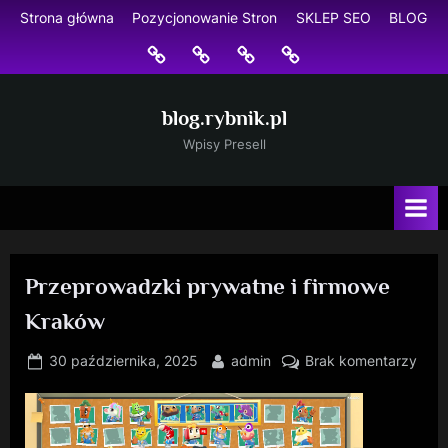
Skip
Strona główna
Pozycjonowanie Stron
SKLEP SEO
BLOG
to
Strona
Pozycjonowanie
SKLEP
BLOG
content
główna
Stron
SEO
blog.rybnik.pl
Wpisy Presell
Przeprowadzki prywatne i firmowe
Kraków
Posted
By
do
30 października, 2025
admin
Brak komentarzy
on
Prze
pryw
i