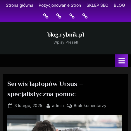
Skip
Strona główna
Pozycjonowanie Stron
SKLEP SEO
BLOG
to
Strona
Pozycjonowanie
SKLEP
BLOG
content
główna
Stron
SEO
blog.rybnik.pl
Wpisy Presell
Serwis laptopów Ursus –
specjalistyczna pomoc
Posted
By
do
3 lutego, 2025
admin
Brak komentarzy
on
Serwis
laptopów
Ursus