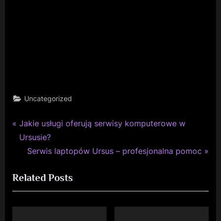
Uncategorized
P
Nawigacja
Jakie usługi oferują serwisy komputerowe w
r
Ursusie?
wpisu
e
N
Serwis laptopów Ursus – profesjonalna pomoc
v
e
Related Posts
i
x
o
t
u
P
s
o