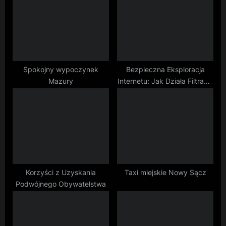
P
s
o
t
s
:
t
:
Spokojny wypoczynek
Bezpieczna Eksploracja
Mazury
Internetu: Jak Działa Filtracja
Treści?
Korzyści z Uzyskania
Taxi miejskie Nowy Sącz
Podwójnego Obywatelstwa