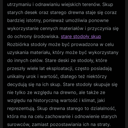
stodoł
utrzymaniu i odnawianiu wiejskich terenów. Skup
Ocala
starych desek oraz starego drewna staje się coraz
histori
bardziej istotny, ponieważ umożliwia ponowne
wiejsk
teren
wykorzystanie cennych materiałów i przyczynia się
do ochrony środowiska.
stare stodoły skup
Rozbiórka stodoły może być prowadzona w celu
uzyskania materiału, który może być wykorzystany
do innych celów. Stare deski ze stodoły, które
przeszły wiele lat eksploatacji, często posiadają
unikalny urok i wartość, dlatego też niektórzy
decydują się na ich skup. Stare stodoły skupuje się
nie tylko ze względu na drewno, ale także ze
względu na historyczną wartość i klimat, jaki
reprezentują. Skup drewna starego to działalność,
która ma na celu zachowanie i odnowienie starych
surowców, zamiast pozostawiania ich na straty.