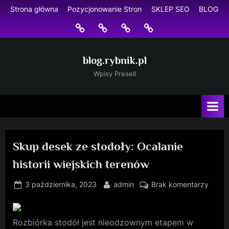
Skip
Strona główna
Pozycjonowanie Stron
SKLEP SEO
BLOG
to
Strona
Pozycjonowanie
SKLEP
BLOG
content
główna
Stron
SEO
blog.rybnik.pl
Wpisy Presell
Skup desek ze stodoły: Ocalanie
historii wiejskich terenów
Posted
By
do
3 października, 2023
admin
Brak komentarzy
on
Skup
desek
ze
Rozbiórka stodół jest nieodzownym etapem w