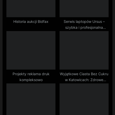
s
t
:
Historia aukcji Bidfax
Serwis laptopów Ursus –
szybka i profesjonalna
pomoc
Projekty reklama druk
Wyjątkowe Ciasta Bez Cukru
kompleksowo
w Katowicach: Zdrowe
Słodkości na Co Dzień