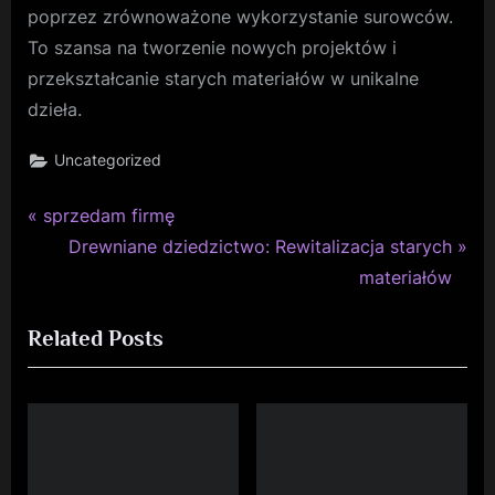
poprzez zrównoważone wykorzystanie surowców.
To szansa na tworzenie nowych projektów i
przekształcanie starych materiałów w unikalne
dzieła.
Uncategorized
P
Nawigacja
sprzedam firmę
r
N
Drewniane dziedzictwo: Rewitalizacja starych
wpisu
e
e
materiałów
v
x
Related Posts
i
t
o
P
u
o
s
s
P
t
o
: