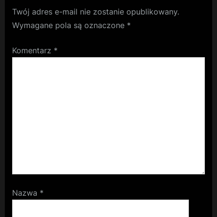
Twój adres e-mail nie zostanie opublikowany.
Wymagane pola są oznaczone
*
Komentarz
*
Nazwa
*