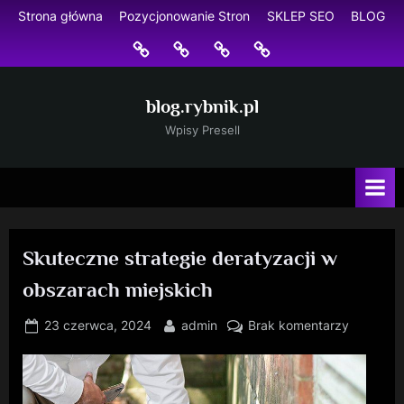
Skip
Strona główna
Pozycjonowanie Stron
SKLEP SEO
BLOG
to
Strona
Pozycjonowanie
SKLEP
BLOG
content
główna
Stron
SEO
blog.rybnik.pl
Wpisy Presell
Skuteczne strategie deratyzacji w
obszarach miejskich
Posted
By
do
23 czerwca, 2024
admin
Brak komentarzy
on
Skuteczn
strategie
deratyzac