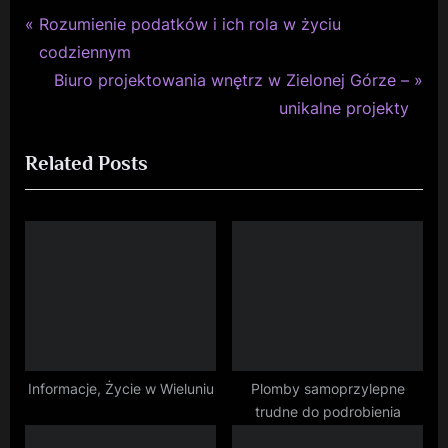
P
Nawigacja
Rozumienie podatków i ich rola w życiu
r
codziennym
wpisu
e
N
Biuro projektowania wnętrz w Zielonej Górze –
v
e
unikalne projekty
i
x
Related Posts
o
t
u
P
s
o
P
s
o
t
s
:
t
:
Informacje, Życie w Wieluniu
Plomby samoprzylepne
trudne do podrobienia