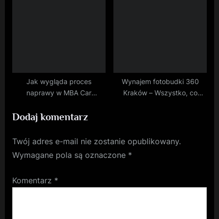
przestrzeni
Jak wygląda proces
Wynajem fotobudki 360
naprawy w MBA Car
Kraków – Wszystko, co
Service?
musisz wiedzieć o wynajmie
Dodaj komentarz
Twój adres e-mail nie zostanie opublikowany.
Wymagane pola są oznaczone
*
Komentarz
*