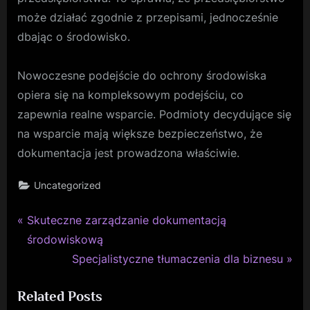
może działać zgodnie z przepisami, jednocześnie
dbając o środowisko.
Nowoczesne podejście do ochrony środowiska
opiera się na kompleksowym podejściu, co
zapewnia realne wsparcie. Podmioty decydujące się
na wsparcie mają większe bezpieczeństwo, że
dokumentacja jest prowadzona właściwie.
Uncategorized
P
Nawigacja
Skuteczne zarządzanie dokumentacją
r
środowiskową
wpisu
e
N
Specjalistyczne tłumaczenia dla biznesu
v
e
Related Posts
i
x