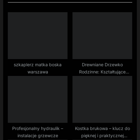
o
t
u
P
s
o
P
s
o
t
s
:
t
:
szkaplerz matka boska
Drewniane Drzewko
warszawa
Rodzinne: Kształtujące
Nasze Wartości i Tradycje
Profesjonalny hydraulik –
Kostka brukowa – klucz do
instalacje grzewcze
pięknej i praktycznej