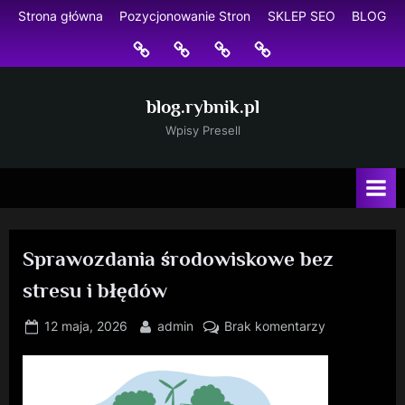
Skip
Strona główna
Pozycjonowanie Stron
SKLEP SEO
BLOG
to
Strona
Pozycjonowanie
SKLEP
BLOG
content
główna
Stron
SEO
blog.rybnik.pl
Wpisy Presell
Sprawozdania środowiskowe bez
stresu i błędów
Posted
By
do
12 maja, 2026
admin
Brak komentarzy
on
Sprawozdani
środowiskow
bez