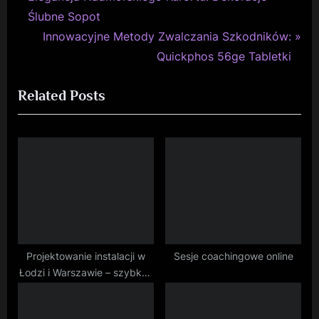
Nawigacja
r
Ślubne Sopot
wpisu
e
N
Innowacyjne Metody Zwalczania Szkodników:
v
e
Quickphos 56ge Tabletki
i
x
Related Posts
o
t
u
P
s
o
P
s
o
t
s
:
t
:
Projektowanie instalacji w
Sesje coachingowe online
Łodzi i Warszawie – szybko i
solidnie