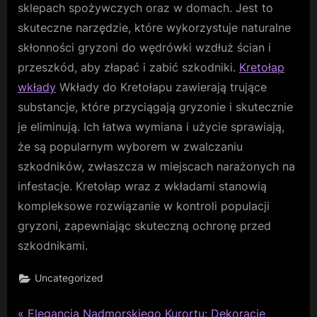
sklepach spożywczych oraz w domach. Jest to
skuteczne narzędzie, które wykorzystuje naturalne
skłonności gryzoni do wędrówki wzdłuż ścian i
przeszkód, aby złapać i zabić szkodniki.
Kretołap
wkłady
Wkłady do Kretołapu zawierają trujące
substancje, które przyciągają gryzonie i skutecznie
je eliminują. Ich łatwa wymiana i użycie sprawiają,
że są popularnym wyborem w zwalczaniu
szkodników, zwłaszcza w miejscach narażonych na
infestacje. Kretołap wraz z wkładami stanowią
kompleksowe rozwiązanie w kontroli populacji
gryzoni, zapewniając skuteczną ochronę przed
szkodnikami.
Uncategorized
P
Elegancja Nadmorskiego Kurortu: Dekoracje