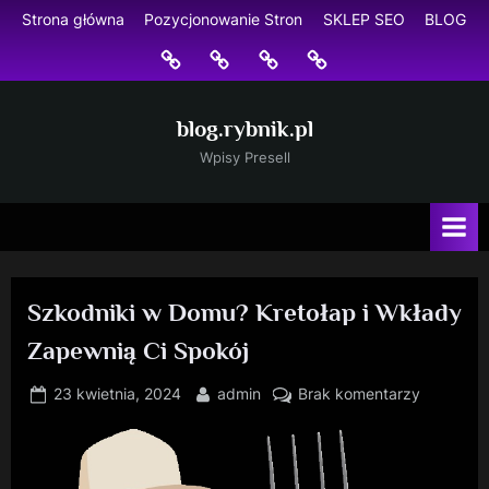
Skip
Strona główna
Pozycjonowanie Stron
SKLEP SEO
BLOG
to
Strona
Pozycjonowanie
SKLEP
BLOG
content
główna
Stron
SEO
blog.rybnik.pl
Wpisy Presell
Szkodniki w Domu? Kretołap i Wkłady
Zapewnią Ci Spokój
Posted
By
do
23 kwietnia, 2024
admin
Brak komentarzy
on
Szkodniki
w
Domu?