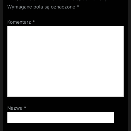
Wymagane pola są oznaczone
*
Komentarz
*
Nazwa
*