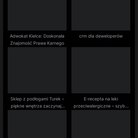
o
t
s
:
t
:
Adwokat Kielce: Doskonała
crm dla deweloperów
Znajomość Prawa Karnego
Sklep z podłogami Turek –
E-recepta na leki
piękne wnętrza zaczynają
przeciwalergiczne – szybki
się od podłogi
dostęp do wsparcia