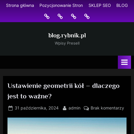
Skip
Strona główna
Pozycjonowanie Stron
SKLEP SEO
BLOG
to
Strona
Pozycjonowanie
SKLEP
BLOG
content
główna
Stron
SEO
blog.rybnik.pl
Wpisy Presell
Ustawienie geometrii kół – dlaczego
jest to ważne?
Posted
By
do
31 października, 2024
admin
Brak komentarzy
on
Usta
geome
kół