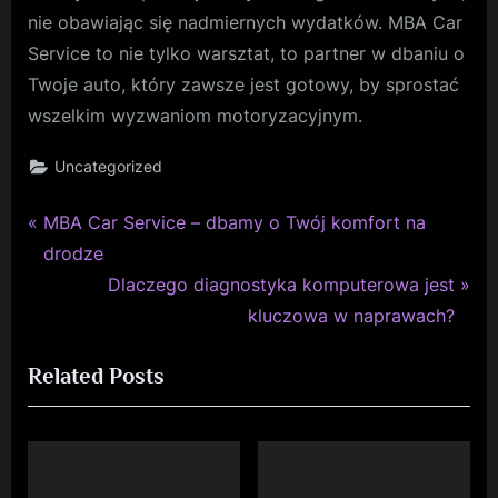
nie obawiając się nadmiernych wydatków. MBA Car
Service to nie tylko warsztat, to partner w dbaniu o
Twoje auto, który zawsze jest gotowy, by sprostać
wszelkim wyzwaniom motoryzacyjnym.
Uncategorized
P
Nawigacja
MBA Car Service – dbamy o Twój komfort na
r
drodze
wpisu
e
N
Dlaczego diagnostyka komputerowa jest
v
e
kluczowa w naprawach?
i
x
Related Posts
o
t
u
P
s
o
P
s