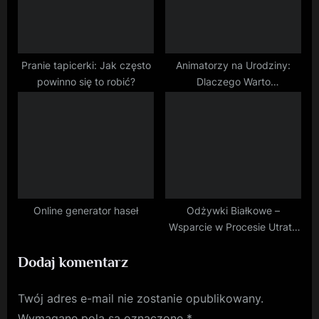
Pranie tapicerki: Jak często
Animatorzy na Urodziny:
powinno się to robić?
Dlaczego Warto
Zainwestować w
Profesjonalistów
Online generator haseł
Odżywki Białkowe –
Wsparcie w Procesie Utraty
Wagi i Budowie Mięśni
Dodaj komentarz
Twój adres e-mail nie zostanie opublikowany.
Wymagane pola są oznaczone
*