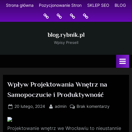
Skip
Strona główna
Pozycjonowanie Stron
SKLEP SEO
BLOG
to
Strona
Pozycjonowanie
SKLEP
BLOG
content
główna
Stron
SEO
blog.rybnik.pl
Wpisy Presell
Wpływ Projektowania Wnętrz na
Samopoczucie i Produktywność
Posted
By
do
20 lutego, 2024
admin
Brak komentarzy
on
Wpływ
Projektowa
Wnętrz
Projektowanie wnętrz we Wrocławiu to nieustannie