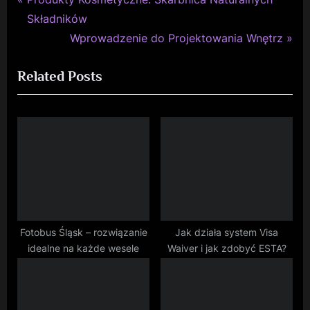
Nawigacja
r
Składników
wpisu
e
N
Wprowadzenie do Projektowania Wnętrz
v
e
Related Posts
i
x
o
t
u
P
s
o
P
s
o
t
s
:
t
:
Fotobus Śląsk – rozwiązanie
Jak działa system Visa
idealne na każde wesele
Waiver i jak zdobyć ESTA?