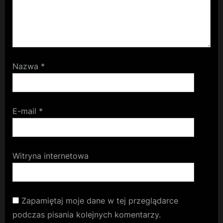
Nazwa
*
E-mail
*
Witryna internetowa
Zapamiętaj moje dane w tej przeglądarce
podczas pisania kolejnych komentarzy.