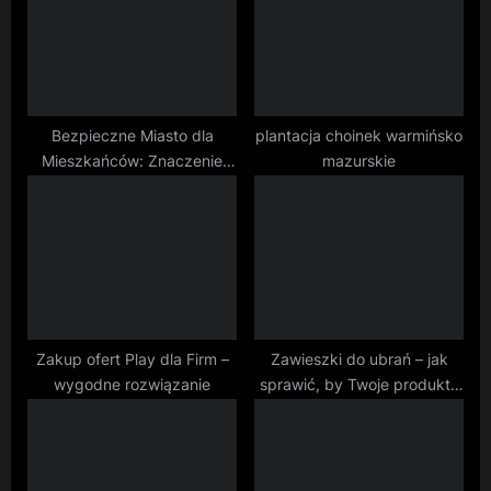
s
s
P
t
o
:
s
t
Bezpieczne Miasto dla
plantacja choinek warmińsko
Mieszkańców: Znaczenie
mazurskie
:
Dezynfekcji w Przestrzeni
Publicznej
Zakup ofert Play dla Firm –
Zawieszki do ubrań – jak
wygodne rozwiązanie
sprawić, by Twoje produkty
wyróżniały się na tle
konkurencji?