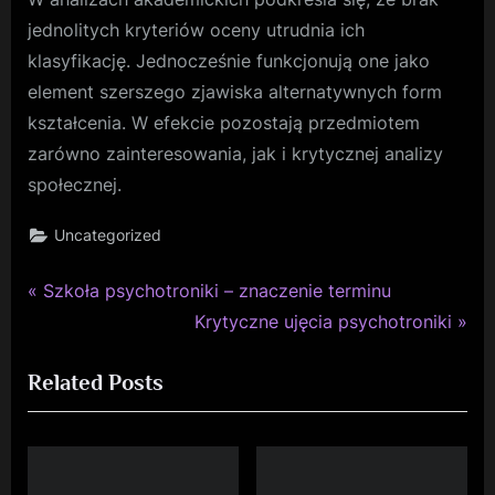
jednolitych kryteriów oceny utrudnia ich
klasyfikację. Jednocześnie funkcjonują one jako
element szerszego zjawiska alternatywnych form
kształcenia. W efekcie pozostają przedmiotem
zarówno zainteresowania, jak i krytycznej analizy
społecznej.
Uncategorized
P
Nawigacja
Szkoła psychotroniki – znaczenie terminu
r
N
Krytyczne ujęcia psychotroniki
wpisu
e
e
Related Posts
v
x
i
t
o
P
u
o