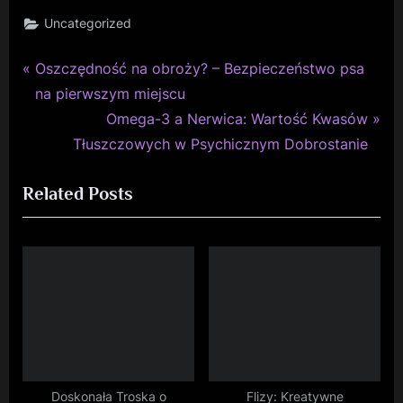
Uncategorized
P
Nawigacja
Oszczędność na obroży? – Bezpieczeństwo psa
r
na pierwszym miejscu
wpisu
e
N
Omega-3 a Nerwica: Wartość Kwasów
v
e
Tłuszczowych w Psychicznym Dobrostanie
i
x
Related Posts
o
t
u
P
s
o
P
s
o
t
s
:
t
:
Doskonała Troska o
Flizy: Kreatywne