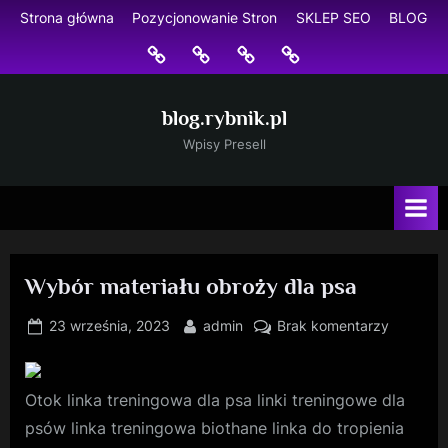
Skip
Strona główna
Pozycjonowanie Stron
SKLEP SEO
BLOG
to
Strona
Pozycjonowanie
SKLEP
BLOG
content
główna
Stron
SEO
blog.rybnik.pl
Wpisy Presell
Wybór materiału obroży dla psa
Posted
By
do
23 września, 2023
admin
Brak komentarzy
on
Wybór
materiału
obroży
Otok linka treningowa dla psa linki treningowe dla
dla
psów linka treningowa biothane linka do tropienia
psa