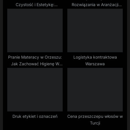
Czystość i Estetykę:
Rozwiązania w Aranżacji
Profesjonalne Pranie,
Przestrzeni
Czyszczenie i Mycie
Wykładzin, Tapicerki,
Dywanów oraz Mebli
Tapicerowanych
Pranie Materacy w Orzeszu:
Logistyka kontraktowa
Jak Zachować Higienę W
Warszawa
Twojej Sypialni
Druk etykiet i oznaczeń
Cena przeszczepu włosów w
Turcji