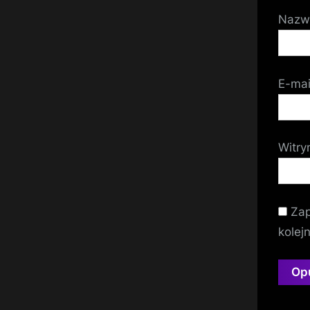
Naz
E-ma
Witry
Zap
kolej