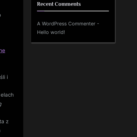
Recent Comments
o
A WordPress Commenter
-
Hello world!
ine
li i
delach
ę
ta z
n