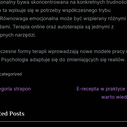
onalny bywa skoncentrowana na konkretnych trudnośc
 ta wpisuje się w potrzeby współczesnego trybu
.Równowaga emocjonalna może być wspierany różnymi
ami. Terapia online oraz autoterapia są jednymi z
pnych narzędzi.
zesne formy terapii wprowadzają nowe modele pracy
 Psychologia adaptuje się do zmieniających się realiów.
categorized
N
igacja
egoria strapon
E-recepta w praktyce 
e
warto wied
isu
x
ted Posts
t
P