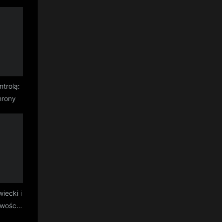
trolą:
hrony
ecki i
wości:
zyjne