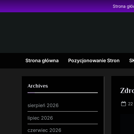
Skip
Strona gł
to
content
Strona główna
Pozycjonowanie Stron
S
Archives
Zdr
Po
22
sierpień 2026
on
lipiec 2026
czerwiec 2026