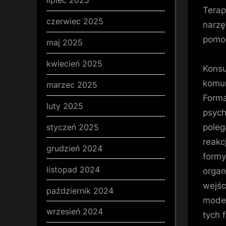
lipiec 2025
Terap
czerwiec 2025
narzę
pomoc
maj 2025
kwiecień 2025
Konsu
komun
marzec 2025
Forma
luty 2025
psych
styczeń 2025
poleg
reakc
grudzień 2024
formy
listopad 2024
organ
wejśc
październik 2024
model
wrzesień 2024
tych 