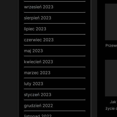
o
wrzesień 2023
u
s
sierpień 2023
P
lipiec 2023
o
czerwiec 2023
s
Przew
t
maj 2023
:
kwiecień 2023
marzec 2023
luty 2023
styczeń 2023
Jak
grudzień 2022
życie 
wi
listopad 2022