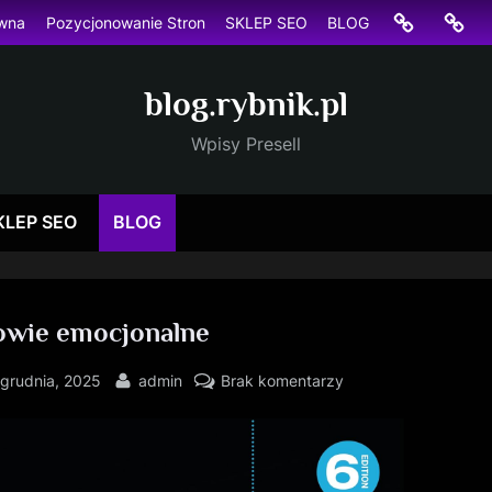
Strona
Pozyc
ówna
Pozycjonowanie Stron
SKLEP SEO
BLOG
główna
Stron
blog.rybnik.pl
Wpisy Presell
KLEP SEO
BLOG
owie emocjonalne
sted
By
do
 grudnia, 2025
admin
Brak komentarzy
Zdrowie
emocjonalne