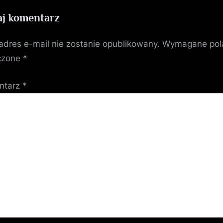
Poszukiwaczy
j komentarz
Równowagi
adres e-mail nie zostanie opublikowany.
Wymagane pol
czone
*
ntarz
*