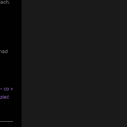
iach.
 nad
– co
zieć