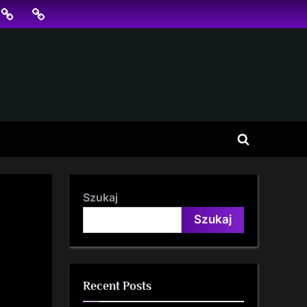
jonowanie
SKLEP
BLOG
SEO
Toggle
search
form
Szukaj
Szukaj
Recent Posts