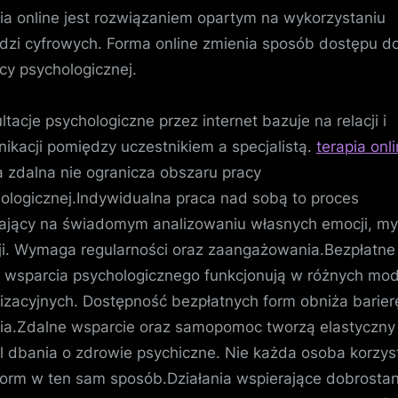
ia online jest rozwiązaniem opartym na wykorzystaniu
dzi cyfrowych. Forma online zmienia sposób dostępu d
y psychologicznej.
ltacje psychologiczne przez internet bazuje na relacji i
ikacji pomiędzy uczestnikiem a specjalistą.
terapia onl
 zdalna nie ogranicza obszaru pracy
ologicznej.Indywidualna praca nad sobą to proces
ający na świadomym analizowaniu własnych emocji, myś
ji. Wymaga regularności oraz zaangażowania.Bezpłatne
 wsparcia psychologicznego funkcjonują w różnych mo
izacyjnych. Dostępność bezpłatnych form obniża barier
ia.Zdalne wsparcie oraz samopomoc tworzą elastyczny
 dbania o zdrowie psychiczne. Nie każda osoba korzys
form w ten sam sposób.Działania wspierające dobrosta