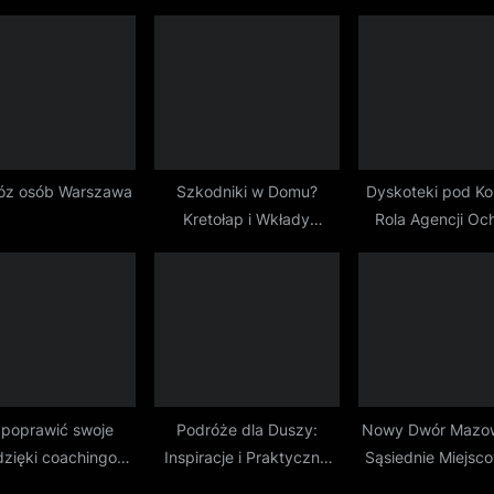
o
s
t
:
óz osób Warszawa
Szkodniki w Domu?
Dyskoteki pod Kon
Kretołap i Wkłady
Rola Agencji Oc
Zapewnią Ci Spokój
 poprawić swoje
Podróże dla Duszy:
Nowy Dwór Mazowi
dzięki coachingowi
Inspiracje i Praktyczne
Sąsiednie Miejsco
zerunkowemu?
Wskazówki dla
Wyzwania Geode