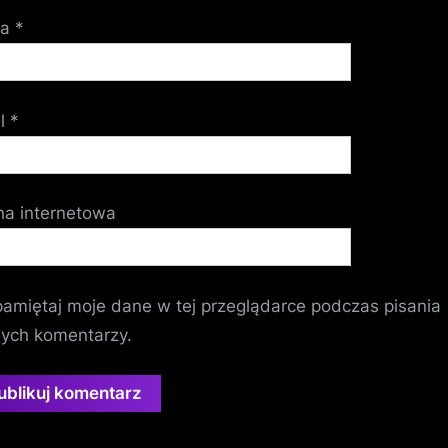
wa
*
il
*
na internetowa
amiętaj moje dane w tej przeglądarce podczas pisania
nych komentarzy.