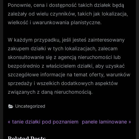
Ponownie, cena i dostępność takich działek będą
zależały od wielu czynników, takich jak lokalizacja,
wielkość i uwarunkowania planistyczne.
W każdym przypadku, jeśli jesteś zainteresowany
zakupem działki w tych lokalizacjach, zalecam
skonsultowanie się z agencją nieruchomości lub
bezpośrednio z właścicielem działki, aby uzyskać
szczegółowe informacje na temat oferty, warunków
sprzedaży i wszelkich dodatkowych aspektów
związanych z daną nieruchomością.
Uncategorized
P
N
Nawigacja
tanie działki pod poznaniem
panele laminowane
r
e
wpisu
Related Posts
e
x