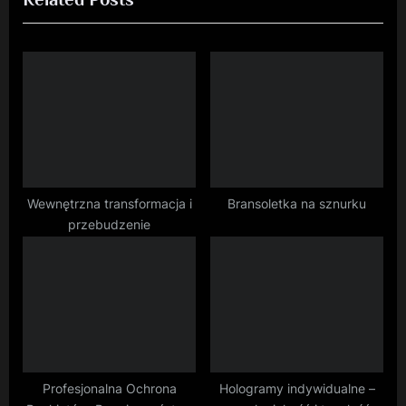
v
t
i
P
o
o
u
s
s
t
P
:
o
s
Wewnętrzna transformacja i
Bransoletka na sznurku
przebudzenie
t
:
Profesjonalna Ochrona
Hologramy indywidualne –