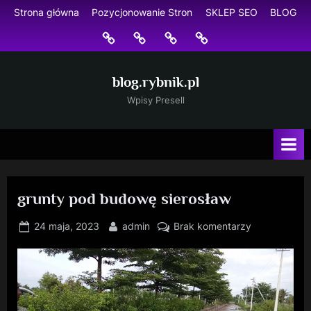
Skip
Strona główna
Pozycjonowanie Stron
SKLEP SEO
BLOG
to
Strona
Pozycjonowanie
SKLEP
BLOG
content
główna
Stron
SEO
blog.rybnik.pl
Wpisy Presell
grunty pod budowę sierosław
Posted
By
do
24 maja, 2023
admin
Brak komentarzy
on
grunty
pod
budowę
sierosław