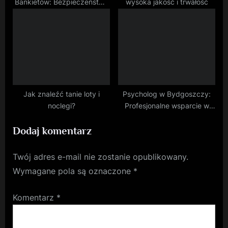
Bankietów: Bezpieczeństwo
wysoka jakość i trwałość
w Szlachetnym Wydaniu
Jak znaleźć tanie loty i
Psycholog w Bydgoszczy:
noclegi?
Profesjonalne wsparcie w
radzeniu sobie z
Dodaj komentarz
wyzwaniami życiowymi
Twój adres e-mail nie zostanie opublikowany.
Wymagane pola są oznaczone
*
Komentarz
*