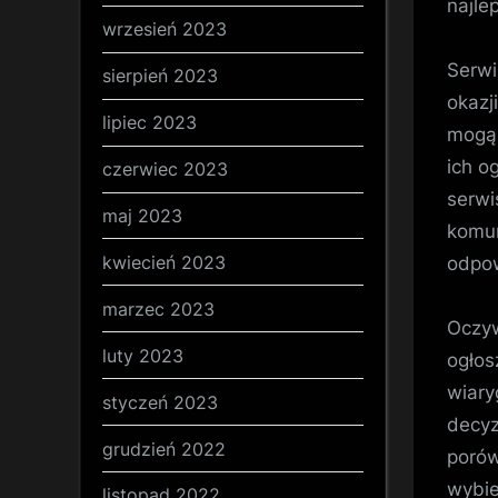
najle
wrzesień 2023
Serwi
sierpień 2023
okazj
lipiec 2023
mogą 
ich og
czerwiec 2023
serwi
maj 2023
komun
kwiecień 2023
odpow
marzec 2023
Oczyw
luty 2023
ogłos
wiary
styczeń 2023
decyz
grudzień 2022
porów
wybie
listopad 2022