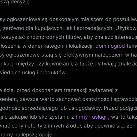
pszą decyzję.
sy ogłoszeniowe są doskonałym miejscem do poszukiw
i, zarówno dla kupujących, jak i sprzedających. Użytkow
korzystać z różnorodnych filtrów, aby znaleźć interesu
łoszenia w danej kategorii i lokalizacji.
dom i ogród
tem
sy ogłoszeniowe stają się efektywnym narzędziem w ha
ikacji między użytkownikami, a także ułatwiają znalezi
iednich usług i produktów.
iście, przed dokonaniem transakcji związanej z
zeniem, zawsze warto zachować ostrożność i sprawdzi
godność sprzedającego lub usługodawcy. Przed podjęc
ji o zakupie lub skorzystaniu z
firmy i usługi
, warto tak
nać ceny i oferty z innych źródeł, aby upewnić się, że
ramy najlepszą opcję.