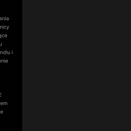
ania
nicy
jące
u
ndlu i
enie
ć
iem
że