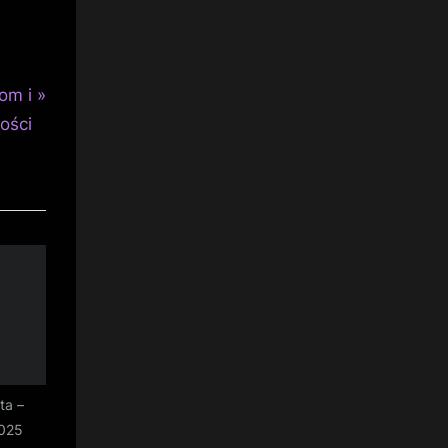
om i
ości
ta –
2025