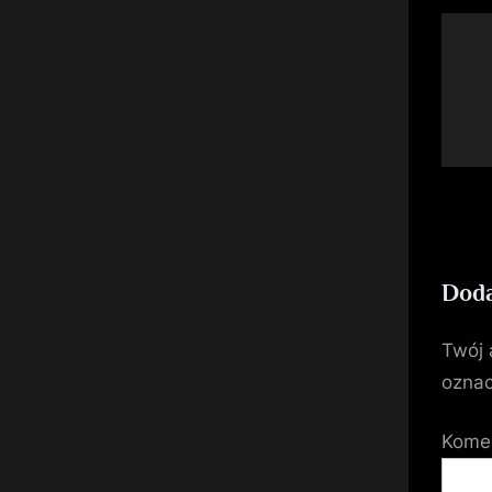
Doda
Twój 
ozna
Kome