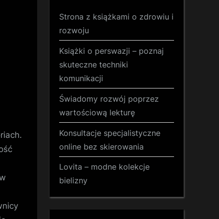
Strona z książkami o zdrowiu i
rozwoju
Książki o perswazji – poznaj
skuteczne techniki
komunikacji
Świadomy rozwój poprzez
wartościową lekturę
Konsultacje specjalistyczne
riach.
online bez skierowania
wość
Lovita – modne kolekcje
ów
bielizny
wnicy