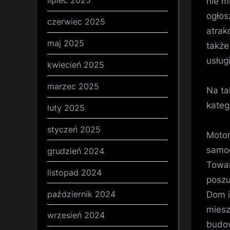
lipiec 2025
nie m
ogłos
czerwiec 2025
atrak
maj 2025
także
usługi
kwiecień 2025
marzec 2025
Na ta
kateg
luty 2025
styczeń 2025
Motor
samoc
grudzień 2024
Towar
listopad 2024
poszu
październik 2024
Dom i
miesz
wrzesień 2024
budow