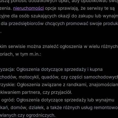
uszą ponosić dodatkowych opłat, aby opublikować swo
zenia.
nieruchomości
opcje sprawiają, że serwisy te są
cyjne dla osób szukających okazji do zakupu lub wynaj
 dla przedsiębiorców chcących promować swoje produkt
.
kim serwisie można znaleźć ogłoszenia w wielu różnych
oriach, w tym m.in.:
yzacja: Ogłoszenia dotyczące sprzedaży i kupna
hodów, motocykli, quadów, czy części samochodowyc
zyskie: Ogłoszenia związane z randkami, znajomościam
kiwaniem partnera, czy przyjaciół.
 ogród: Ogłoszenia dotyczące sprzedaży lub wynajmu
kań, domów, działek, a także różnych usług remontowo
lanych czy ogrodniczych.