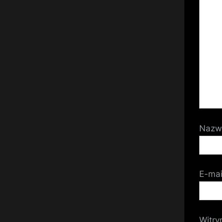
Naz
E-ma
Witry