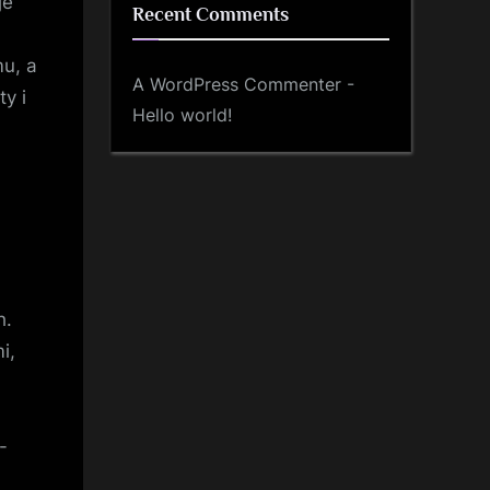
je
Recent Comments
mu, a
A WordPress Commenter
-
y i
Hello world!
h.
i,
-