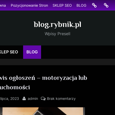
Strona
Pozyc
ówna
Pozycjonowanie Stron
SKLEP SEO
BLOG
główna
Stron
blog.rybnik.pl
Wpisy Presell
KLEP SEO
BLOG
wis ogłoszeń – motoryzacja lub
ruchomości
sted
By
do
lipca, 2023
admin
Brak komentarzy
Serwis
ogłoszeń