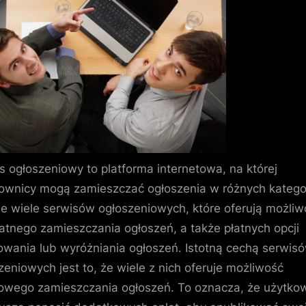
–
motoryzacja
lub
nieruchomości
s ogłoszeniowy to platforma internetowa, na której
ownicy mogą zamieszczać ogłoszenia w różnych katego
eje wiele serwisów ogłoszeniowych, które oferują możli
atnego zamieszczania ogłoszeń, a także płatnych opcji
wania lub wyróżniania ogłoszeń. Istotną cechą serwis
zeniowych jest to, że wiele z nich oferuje możliwość
wego zamieszczania ogłoszeń. To oznacza, że użytko