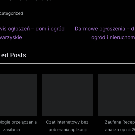
categorized
N
igacja
wis ogłoszeń – dom i ogród
Darmowe ogłoszenia – d
e
owarzyskie
ogród i nieruchom
isu
x
ted Posts
t
P
o
s
t
:
logie przełączania
Czat internetowy bez
Zaufana Recep
zasilania
pobierania aplikacji
analiza opinii 