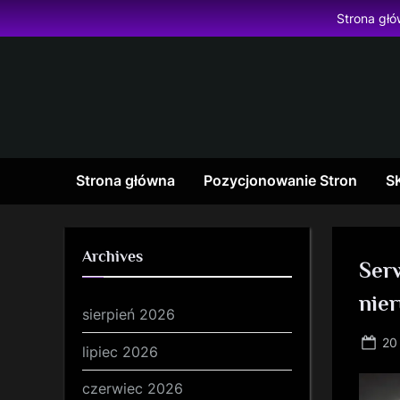
Skip
Strona gł
to
content
Strona główna
Pozycjonowanie Stron
S
Archives
Ser
nie
sierpień 2026
Po
20 
lipiec 2026
on
czerwiec 2026