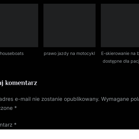
houseboats
prawo jazdy na motocykl
E-skierowanie na 
dostępne dla pac
j komentarz
adres e-mail nie zostanie opublikowany.
Wymagane pol
czone
*
ntarz
*