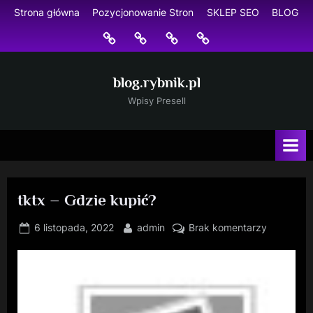
Skip
Strona główna
Pozycjonowanie Stron
SKLEP SEO
BLOG
to
Strona
Pozycjonowanie
SKLEP
BLOG
content
główna
Stron
SEO
blog.rybnik.pl
Wpisy Presell
tktx – Gdzie kupić?
Posted
By
do
6 listopada, 2022
admin
Brak komentarzy
on
tktx
–
Gdzie
kupić?