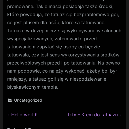
promowane. Takie maści posiadają także środki,
które powodują, że tatuaż się bezproblemowo goi,
co jest plusem dla osób, które są tatuowane.
Tatuaże w dużej mierze są wykonywane w salonach
wyspecjalizowanych, zatem warto przed
tatuowaniem zapytać się osoby co będzie
tatuowała, czy jest sens wykorzystywania środków
przeciwbólowych przed i po tatuowaniu. Na pewno
nam podpowie, co należy wykonać, ażeby ból był
mniejszy, a tatuaż goił się w niespodziewanie
błyskawicznym tempie.
Uncategorized
P
N
Nawigacja
Hello world!
tktx – Krem do tatuażu
r
e
wpisu