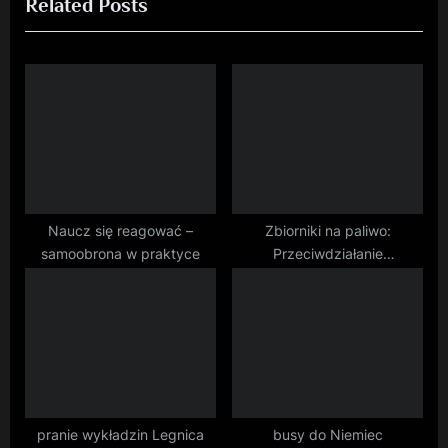
Related Posts
e
x
v
t
i
P
o
o
u
s
s
t
P
:
o
s
Naucz się reagować –
Zbiorniki na paliwo:
samoobrona w praktyce
Przeciwdziałanie
t
nielegalnemu obrotowi
:
paliwem
pranie wykładzin Legnica
busy do Niemiec