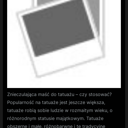
Znieczulająca maść do tatuażu – czy stosować?
Popularność na tatuaże jest jeszcze większa,
tatuaże robią sobie ludzie w rozmaitym wieku, o
różnorodnym statusie majątkowym. Tatuaże
obszerne i małe, różnobarwne i te tradycyjne