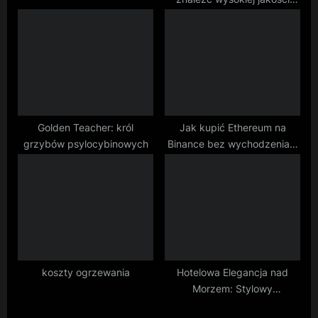
panele podłogowe?
Golden Teacher: król
Jak kupić Ethereum na
grzybów psylocybinowych
Binance bez wychodzenia z
domu?
koszty ogrzewania
Hotelowa Elegancja nad
Morzem: Stylowy
Wypoczynek dla Koneserów