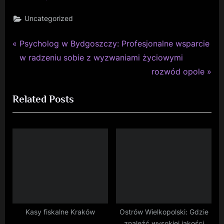
Uncategorized
P
Nawigacja
Psycholog w Bydgoszczy: Profesjonalne wsparcie
r
w radzeniu sobie z wyzwaniami życiowymi
wpisu
e
N
rozwód opole
v
e
Related Posts
i
x
o
t
u
P
s
o
P
s
o
t
s
:
t
:
Kasy fiskalne Kraków
Ostrów Wielkopolski: Gdzie
znaleźć wysokiej jakości