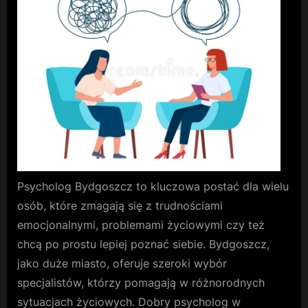
coaching
wizerunk
może
zmienić
Twoje
życie?
Psycholog Bydgoszcz to kluczowa postać dla wielu
osób, które zmagają się z trudnościami
emocjonalnymi, problemami życiowymi czy też
chcą po prostu lepiej poznać siebie. Bydgoszcz,
jako duże miasto, oferuje szeroki wybór
specjalistów, którzy pomagają w różnorodnych
sytuacjach życiowych. Dobry psycholog w