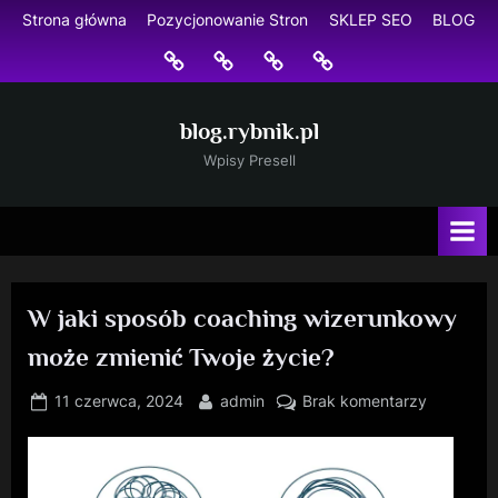
Skip
Strona główna
Pozycjonowanie Stron
SKLEP SEO
BLOG
to
Strona
Pozycjonowanie
SKLEP
BLOG
content
główna
Stron
SEO
blog.rybnik.pl
Wpisy Presell
W jaki sposób coaching wizerunkowy
może zmienić Twoje życie?
Posted
By
do
11 czerwca, 2024
admin
Brak komentarzy
on
W
jaki
sposób