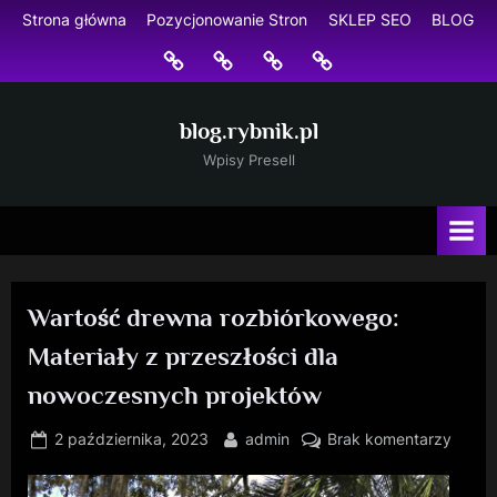
Skip
Strona główna
Pozycjonowanie Stron
SKLEP SEO
BLOG
to
Strona
Pozycjonowanie
SKLEP
BLOG
content
główna
Stron
SEO
blog.rybnik.pl
Wpisy Presell
Wartość drewna rozbiórkowego:
Materiały z przeszłości dla
nowoczesnych projektów
Posted
By
do
2 października, 2023
admin
Brak komentarzy
on
Warto
drewn