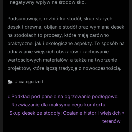
i negatywny wpływ na środowisko.
Podsumowując, rozbiórka stodół, skup starych
desek i drewna, obijanie stodół oraz wymiana desek
na stodołach to procesy, które mają zarówno
praktyczne, jak i ekologiczne aspekty. To sposób na
odnawianie wiejskich obszarów i zachowanie
wartościowych materiałów, a także na tworzenie
projektów, które łączą tradycję z nowoczesnością.
Uncategorized
P
Nawigacja
Podkład pod panele na ogrzewanie podłogowe:
r
Rozwiązanie dla maksymalnego komfortu.
wpisu
N
e
Skup desek ze stodoły: Ocalanie historii wiejskich
e
v
terenów
x
i