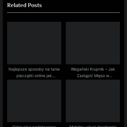
Related Posts
t
o
P
u
o
s
s
P
t
o
:
s
t
:
Najlepsze sposoby na tanie
Wegański Krupnik – Jak
pieczątki online jak
Zastąpić Mięso w
zaoszczędzić na jakości
Klasycznym Przepisie?