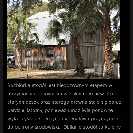
rozbi
Materi
z
przesz
dla
nowoc
proje
Rozbiórka stodół jest nieodzownym etapem w
utrzymaniu i odnawianiu wiejskich terenów. Skup
starych desek oraz starego drewna staje się coraz
bardziej istotny, ponieważ umożliwia ponowne
wykorzystanie cennych materiałów i przyczynia się
do ochrony środowiska. Obijanie stodół to kolejny